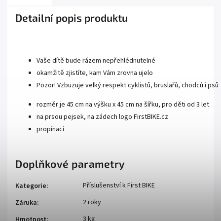
Detailní popis produktu
Vaše dítě bude rázem nepřehlédnutelné
okamžitě zjistíte, kam Vám zrovna ujelo
Pozor! Vzbuzuje velký respekt cyklistů, bruslařů, chodců i psů
rozměr je 45 cm na výšku x 45 cm na šířku, pro děti od 3 let
na prsou pejsek, na zádech logo FirstBIKE.cz
propínací
Doplňkové parametry
Příslušenství k First BIKE
Kategorie
:
2 roky
Záruka
:
3 kg
Hmotnost
: