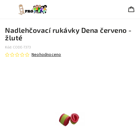
Nadlehčovací rukávky Dena červeno -
žluté
Kód:
CODE-7373
Neohodnoceno