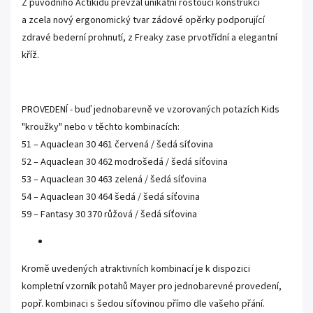
Z původního Actikidu převzal unikátní rostoucí konstrukci
a zcela nový ergonomický tvar zádové opěrky podporující
zdravé bederní prohnutí, z Freaky zase prvotřídní a elegantní
kříž.
PROVEDENÍ - buď jednobarevně ve vzorovaných potazích Kids
"kroužky" nebo v těchto kombinacích:
51 – Aquaclean 30 461 červená / šedá síťovina
52 – Aquaclean 30 462 modrošedá / šedá síťovina
53 – Aquaclean 30 463 zelená / šedá síťovina
54 – Aquaclean 30 464 šedá / šedá síťovina
59 – Fantasy 30 370 růžová / šedá síťovina
Kromě uvedených atraktivních kombinací je k dispozici
kompletní vzorník potahů Mayer pro jednobarevné provedení,
popř. kombinaci s šedou síťovinou přímo dle vašeho přání.