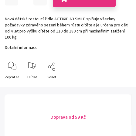
Nová dětská rostoucí židle ACTIKID A3 SMILE splňuje všechny
požadavky zdravého sezení během růstu dítěte a je určena pro děti
od 4 let pro výšku dítěte od 110 do 180 cm při maximálním zatížení
100 kg.
Detailní informace
Zeptat se
Hlídat
Sdílet
Doprava od 59 Kč