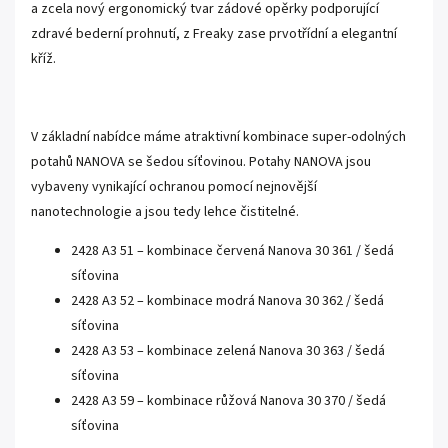
a zcela nový ergonomický tvar zádové opěrky podporující
zdravé bederní prohnutí, z Freaky zase prvotřídní a elegantní
kříž.
V základní nabídce máme atraktivní kombinace super-odolných
potahů NANOVA se šedou síťovinou. Potahy NANOVA jsou
vybaveny vynikající ochranou pomocí nejnovější
nanotechnologie a jsou tedy lehce čistitelné.
2428 A3 51 – kombinace červená Nanova 30 361 / šedá
síťovina
2428 A3 52 – kombinace modrá Nanova 30 362 / šedá
síťovina
2428 A3 53 – kombinace zelená Nanova 30 363 / šedá
síťovina
2428 A3 59 – kombinace růžová Nanova 30 370 / šedá
síťovina