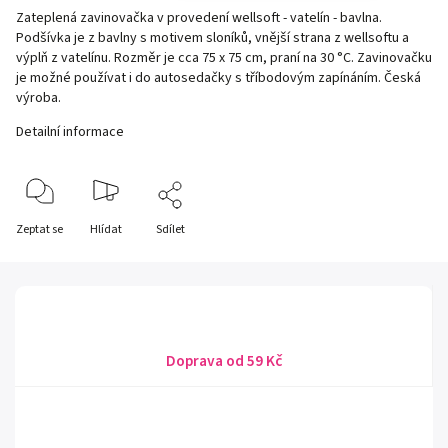
Zateplená zavinovačka v provedení wellsoft - vatelín - bavlna.
Podšívka je z bavlny s motivem sloníků, vnější strana z wellsoftu a
výplň z vatelínu. Rozměr je cca 75 x 75 cm, praní na 30 °C. Zavinovačku
je možné používat i do autosedačky s tříbodovým zapínáním. Česká
výroba.
Detailní informace
Zeptat se
Hlídat
Sdílet
Doprava od 59 Kč