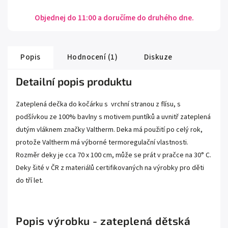
Objednej do 11:00 a doručíme do druhého dne.
Popis
Hodnocení (1)
Diskuze
Detailní popis produktu
Zateplená dečka do kočárku s vrchní stranou z flísu, s
podšívkou ze 100% bavlny s motivem puntíků a uvnitř zateplená
dutým vláknem značky Valtherm. Deka má použití po celý rok,
protože Valtherm má výborné termoregulační vlastnosti.
Rozměr deky je cca 70 x 100 cm, může se prát v pračce na 30° C.
Deky šité v ČR z materiálů certifikovaných na výrobky pro děti
do tří let.
Popis výrobku - zateplená dětská