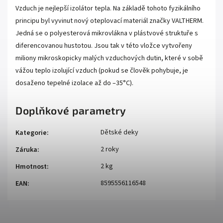
Vzduch je nejlepší izolátor tepla. Na základě tohoto fyzikálního
principu byl vyvinut nový oteplovací materiál značky VALTHERM.
Jedná se o polyesterová mikrovlákna v plástvové struktuře s
diferencovanou hustotou. Jsou tak v této vložce vytvořeny
miliony mikroskopicky malých vzduchových dutin, které v sobě
vážou teplo izolující vzduch (pokud se člověk pohybuje, je
dosaženo tepelné izolace až do –35°C).
Doplňkové parametry
Dětské deky
Kategorie
:
2 roky
Záruka
:
2 kg
Hmotnost
:
8595556116548
EAN
: