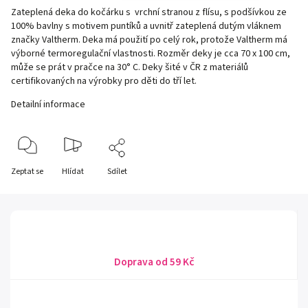
Zateplená deka do kočárku s vrchní stranou z flísu, s podšívkou ze
100% bavlny s motivem puntíků a uvnitř zateplená dutým vláknem
značky Valtherm. Deka má použití po celý rok, protože Valtherm má
výborné termoregulační vlastnosti. Rozměr deky je cca 70 x 100 cm,
může se prát v pračce na 30° C. Deky šité v ČR z materiálů
certifikovaných na výrobky pro děti do tří let.
Detailní informace
Zeptat se
Hlídat
Sdílet
Doprava od 59 Kč