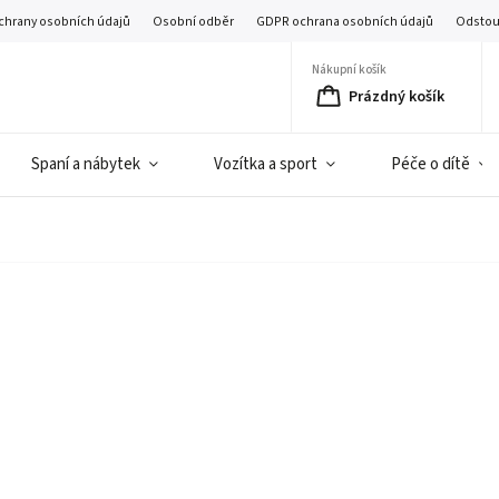
chrany osobních údajů
Osobní odběr
GDPR ochrana osobních údajů
Odstou
Nákupní košík
Prázdný košík
Spaní a nábytek
Vozítka a sport
Péče o dítě