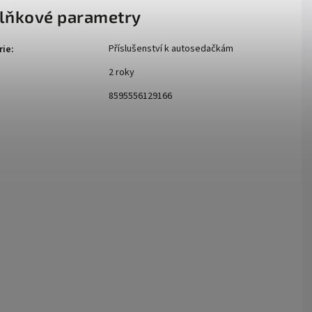
lňkové parametry
Příslušenství k autosedačkám
rie
:
2 roky
:
8595556129166