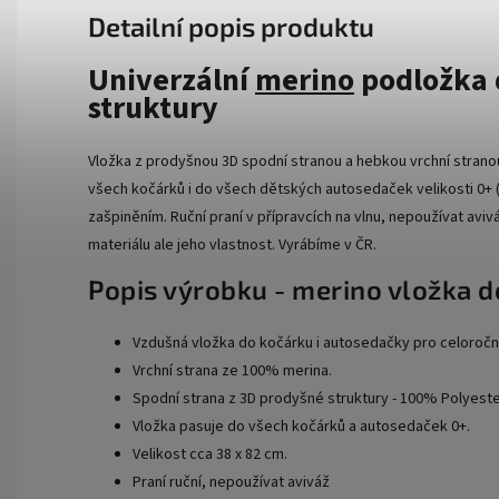
Detailní popis produktu
Univerzální
merino
podložka 
struktury
Vložka z prodyšnou 3D spodní stranou a hebkou vrchní strano
všech kočárků i do všech dětských autosedaček velikosti 0+ (
zašpiněním. Ruční praní v přípravcích na vlnu, nepoužívat aviv
materiálu ale jeho vlastnost. Vyrábíme v ČR.
Popis výrobku - merino vložka 
Vzdušná vložka do kočárku i autosedačky pro celoroční 
Vrchní strana ze 100% merina.
Spodní strana z 3D prodyšné struktury - 100% Polyeste
Vložka pasuje do všech kočárků a autosedaček 0+.
Velikost cca 38 x 82 cm.
Praní ruční, nepoužívat aviváž