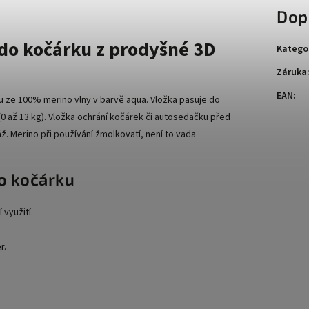
Dop
do kočárku z prodyšné 3D
Katego
Záruka
EAN
:
u ze 100% merino vlny v barvě aqua. Vložka pasuje do
0 až 13 kg). Vložka ochrání kočárek či autosedačku před
áž. Merino při používání žmolkovatí, není to vada
do kočárku
využití.
r.