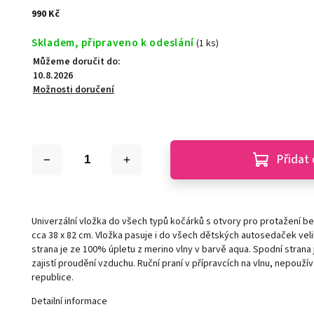
990 Kč
Skladem, připraveno k odeslání
(1 ks)
Můžeme doručit do:
10.8.2026
Možnosti doručení
Přidat 
Univerzální vložka do všech typů kočárků s otvory pro protažení b
cca 38 x 82 cm. Vložka pasuje i do všech dětských autosedaček veliko
strana je ze 100% úpletu z
merino
vlny v barvě aqua. Spodní strana 
zajistí proudění vzduchu. Ruční praní v přípravcích na vlnu, nepouž
republice.
Detailní informace