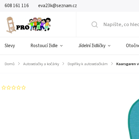
608 161 116
eva23k@seznam.cz
Slevy
Rostoucí židle
Jídelní židličky
Otočné
Domů
/
Autosedačky a kočárky
/
Doplňky k autosedačkám
/
Kaarsgaren v
Neohodnoceno