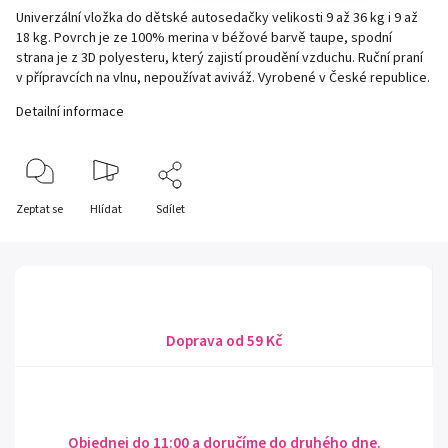
Univerzální vložka do dětské autosedačky velikosti 9 až 36 kg i 9 až
18 kg. Povrch je ze 100% merina v béžové barvě taupe, spodní
strana je z 3D polyesteru, který zajistí proudění vzduchu. Ruční praní
v přípravcích na vlnu, nepoužívat aviváž. Vyrobené v České republice.
Detailní informace
Zeptat se
Hlídat
Sdílet
Doprava od 59 Kč
Objednej do 11:00 a doručíme do druhého dne.