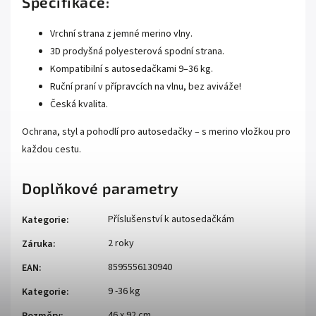
Specifikace:
Vrchní strana z jemné merino vlny.
3D prodyšná polyesterová spodní strana.
Kompatibilní s autosedačkami 9–36 kg.
Ruční praní v přípravcích na vlnu, bez aviváže!
Česká kvalita.
Ochrana, styl a pohodlí pro autosedačky – s merino vložkou pro
každou cestu.
Doplňkové parametry
Příslušenství k autosedačkám
Kategorie
:
2 roky
Záruka
:
8595556130940
EAN
:
9 -36 kg
Kategorie
:
46 x 92 cm
Rozměry
: