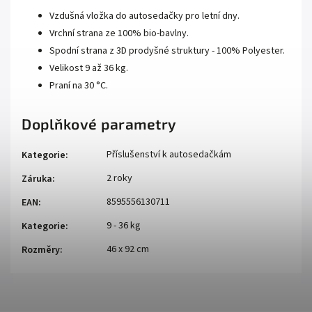
Vzdušná vložka do autosedačky pro letní dny.
Vrchní strana ze 100% bio-bavlny.
Spodní strana z 3D prodyšné struktury - 100% Polyester.
Velikost 9 až 36 kg.
Praní na 30 °C.
Doplňkové parametry
Příslušenství k autosedačkám
Kategorie
:
2 roky
Záruka
:
8595556130711
EAN
:
9 - 36 kg
Kategorie
:
46 x 92 cm
Rozměry
: