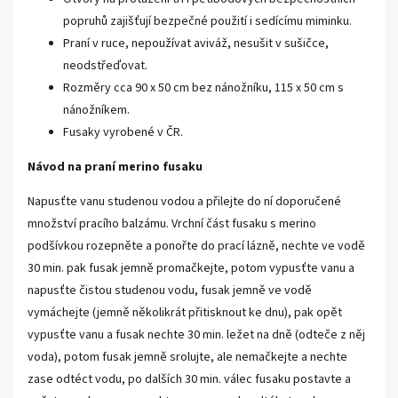
popruhů zajišťují bezpečné použití i sedícímu miminku.
Praní v ruce, nepoužívat aviváž, nesušit v sušičce,
neodstřeďovat.
Rozměry cca 90 x 50 cm bez nánožníku, 115 x 50 cm s
nánožníkem.
Fusaky vyrobené v ČR.
Návod na praní merino fusaku
Napusťte vanu studenou vodou a přilejte do ní doporučené
množství pracího balzámu. Vrchní část fusaku s merino
podšívkou rozepněte a ponořte do prací lázně, nechte ve vodě
30 min. pak fusak jemně promačkejte, potom vypusťte vanu a
napusťte čistou studenou vodu, fusak jemně ve vodě
vymáchejte (jemně několikrát přitisknout ke dnu), pak opět
vypusťte vanu a fusak nechte 30 min. ležet na dně (odteče z něj
voda), potom fusak jemně srolujte, ale nemačkejte a nechte
zase odtéct vodu, po dalších 30 min. válec fusaku postavte a