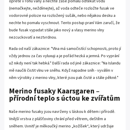
opřete v rohu vany a nechte zase pomalu odtékat vodu
(nemačkejte, neždímejte), až voda odteče rozložte fusak ve
vodorovné poloze na rozložený sušák, nebo nějakou desku a
nechte ho pomalu vyschnout. Tento postup praní Vám zaručí, že
bude fusak vypadat stále jako nový a vlasy merino vlny
nezcuckovatí a neztvrdnou.
Rada od naší zákaznice: "Vlna má samočistící schopnosti, proto jí
vždy jednou za čas vyluxuji a je pořád hezká a jemná. Po vyprání
už nikdy není tak hebká." Další rada od jiné zákaznice: "Na Islandu
mě naučili čistit vlnu ve sněhu. Když napadne sníh - vyválím v
něm výrobky z merino vlny, které jsou pak čisté a stále pěkné."
Merino fusaky Kaarsgaren –
přírodní teplo s úctou ke zvířatům
Naše merino fusaky jsou navrženy s láskou k dětem i přírodě.
Vnější vrstva z plášťoviny chrání před větrem, deštěm a
sněhem. Uvnitř je měkoučký merino „kožíšek“, který udržuje