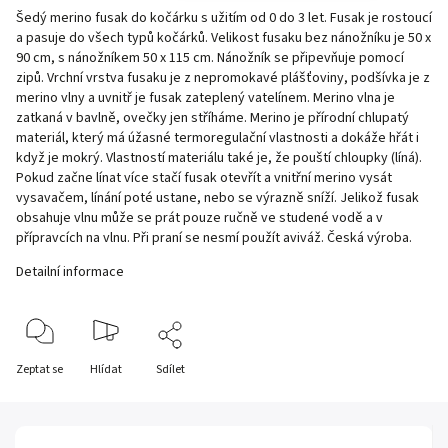
Šedý
merino
fusak do kočárku s užitím od 0 do 3 let. Fusak je rostoucí
a pasuje do všech typů kočárků. Velikost fusaku bez nánožníku je 50 x
90 cm, s nánožníkem 50 x 115 cm. Nánožník se připevňuje pomocí
zipů. Vrchní vrstva fusaku je z nepromokavé plášťoviny, podšívka je z
merino vlny a uvnitř je fusak zateplený vatelínem. Merino vlna je
zatkaná v bavlně, ovečky jen stříháme. Merino je přírodní chlupatý
materiál, který má úžasné termoregulační vlastnosti a dokáže hřát i
když je mokrý. Vlastností materiálu také je, že pouští chloupky (líná).
Pokud začne línat více stačí fusak otevřít a vnitřní merino vysát
vysavačem, línání poté ustane, nebo se výrazně sníží. Jelikož fusak
obsahuje vlnu může se prát pouze ručně ve studené vodě a v
přípravcích na vlnu. Při praní se nesmí použít aviváž. Česká výroba.
Detailní informace
Zeptat se
Hlídat
Sdílet