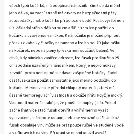
všech typů kočárků, má odepínací nánožník - čímž se dá měnit
jeho délka, na zadní straně má otvory na bezpečnostní pásy
autosedačky, nebo kočárku při poloze v sedě. Fusak vyrábíme v
ČR. Základní střih s délkou 90 cm a šíři 50 cm lze použít i do
kočárku s uzavřenou vaničkou. K nánožníku je možné připnout
přesku z kabelky či tašky na rameno a lze ho použít jako tašku
na kočárek, nebo na pleny (přeska není součástí balení). Ve
chvíli, kdy miminko vaničce odroste, lze fusak prodloužit o 25
cm spodním uzavřeným nánožníkem, který je nepromokavý i
zevnitř - proto není nutné sundavat zašpiněné botičky. Zadní
část fusaku lze použít samostatně jako merino podložku do
kočárku. Merino vlna je přírodní chlupatý materiál, který má
úžasné termoregulační vlastnosti a dokáže hřát i když je mokrý.
Vlastností materiálu také je, že pouští chloupky (líná). Pokud
začne línat více stačí fusak otevřít a vniřní merino vysát
vysavačem, línání poté ustane, nebo se výrazně sníží. Jelikož
fusak obsahuje vlnu může se prát pouze ručně ve studené vodě
a v přípravcích na vlnu. Při praní se nesmí použít aviváž.