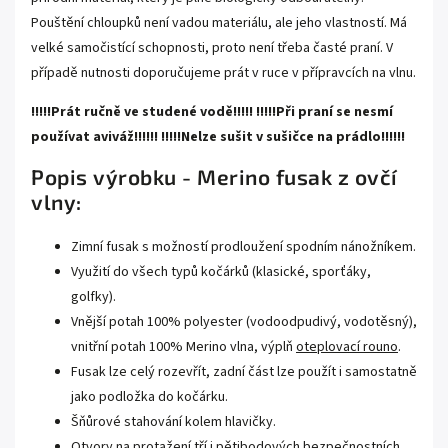
Pouštění chloupků není vadou materiálu, ale jeho vlastností. Má
velké samočistící schopnosti, proto není třeba časté praní. V
případě nutnosti doporučujeme prát v ruce v přípravcích na vlnu.
!!!!!Prát ručně ve studené vodě!!!!! !!!!!Při praní se nesmí
používat aviváž!!!!!! !!!!!Nelze sušit v sušičce na prádlo!!!!!!
Popis výrobku - Merino fusak z ovčí
vlny:
Zimní fusak s možností prodloužení spodním nánožníkem.
Využití do všech typů kočárků (klasické, sporťáky,
golfky).
Vnější potah 100% polyester (vodoodpudivý, vodotěsný),
vnitřní potah 100% Merino vlna, výplň
oteplovací rouno
.
Fusak lze celý rozevřít, zadní část lze použít i samostatně
jako podložka do kočárku.
Šňůrové stahování kolem hlavičky.
Otvory na protažení tří i pětibodových bezpečnostních