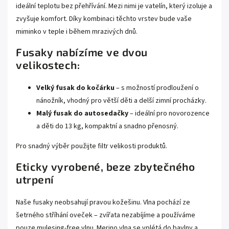
ideální teplotu bez přehřívání. Mezi nimi je vatelín, který izoluje a
zvyšuje komfort. Díky kombinaci těchto vrstev bude vaše
miminko v teple i během mrazivých dnů.
Fusaky nabízíme ve dvou
velikostech:
Velký fusak do kočárku
– s možností prodloužení o
nánožník, vhodný pro větší děti a delší zimní procházky.
Malý fusak do autosedačky
– ideální pro novorozence
a děti do 13 kg, kompaktní a snadno přenosný.
Pro snadný výběr použijte filtr velikosti produktů.
Eticky vyrobené, beze zbytečného
utrpení
Naše fusaky neobsahují pravou kožešinu. Vlna pochází ze
šetrného stříhání oveček – zvířata nezabíjíme a používáme
pouze mulesing-free vlnu. Merino vlna se vplétá do bavlny a