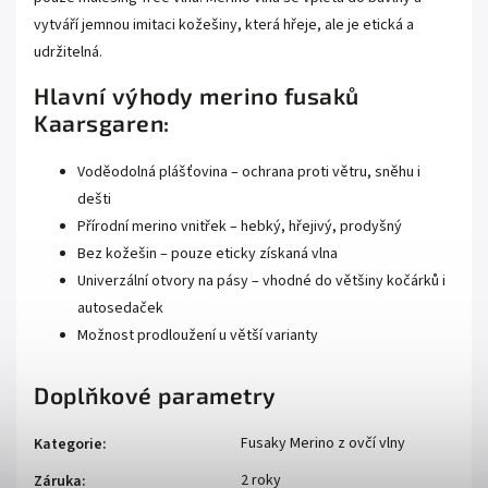
vytváří jemnou imitaci kožešiny, která hřeje, ale je etická a
udržitelná.
Hlavní výhody merino fusaků
Kaarsgaren:
Voděodolná plášťovina – ochrana proti větru, sněhu i
dešti
Přírodní merino vnitřek – hebký, hřejivý, prodyšný
Bez kožešin – pouze eticky získaná vlna
Univerzální otvory na pásy – vhodné do většiny kočárků i
autosedaček
Možnost prodloužení u větší varianty
Doplňkové parametry
Fusaky Merino z ovčí vlny
Kategorie
:
2 roky
Záruka
: