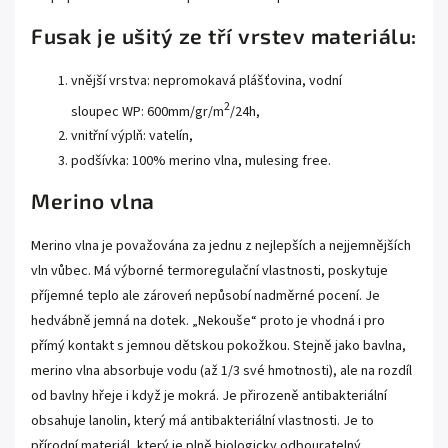
Fusak je ušitý ze tří vrstev materiálu:
vnější vrstva: nepromokavá plášťovina, vodní
2
sloupec WP: 600mm/gr/m
/24h,
vnitřní výplň: vatelín,
podšívka: 100% merino vlna, mulesing free.
Merino vlna
Merino vlna je považována za jednu z nejlepších a nejjemnějších
vln vůbec. Má výborné termoregulační vlastnosti, poskytuje
příjemné teplo ale zároveń nepůsobí nadměrné pocení. Je
hedvábně jemná na dotek. „Nekouše“ proto je vhodná i pro
přímý kontakt s jemnou dětskou pokožkou. Stejně jako bavlna,
merino vlna absorbuje vodu (až 1/3 své hmotnosti), ale na rozdíl
od bavlny hřeje i když je mokrá. Je přirozeně antibakteriální
obsahuje lanolin, který má antibakteriální vlastnosti. Je to
přírodní materiál, který je plně biologicky odbouratelný.