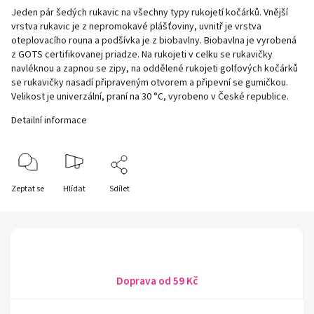
Jeden pár šedých rukavic na všechny typy rukojetí kočárků. Vnější
vrstva rukavic je z nepromokavé plášťoviny, uvnitř je vrstva
oteplovacího rouna a podšívka je z biobavlny. Biobavlna je vyrobená
z GOTS certifikovanej priadze. Na rukojeti v celku se rukavičky
navléknou a zapnou se zipy, na oddělené rukojeti golfových kočárků
se rukavičky nasadí připraveným otvorem a připevní se gumičkou.
Velikost je univerzální, praní na 30 °C, vyrobeno v České republice.
Detailní informace
Zeptat se
Hlídat
Sdílet
Doprava od 59 Kč