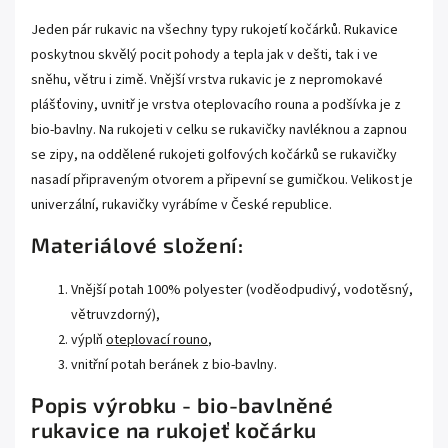
Jeden pár rukavic na všechny typy rukojetí kočárků. Rukavice
poskytnou skvělý pocit pohody a tepla jak v dešti, tak i ve
sněhu, větru i zimě. Vnější vrstva rukavic je z nepromokavé
plášťoviny, uvnitř je vrstva oteplovacího rouna a podšívka je z
bio-bavlny. Na rukojeti v celku se rukavičky navléknou a zapnou
se zipy, na oddělené rukojeti golfových kočárků se rukavičky
nasadí připraveným otvorem a připevní se gumičkou. Velikost je
univerzální, rukavičky vyrábíme v České republice.
Materiálové složení:
Vnější potah 100% polyester (voděodpudivý, vodotěsný,
větruvzdorný),
výplň
oteplovací rouno
,
vnitřní potah beránek z bio-bavlny.
Popis výrobku - bio-bavlněné
rukavice na rukojeť kočárku