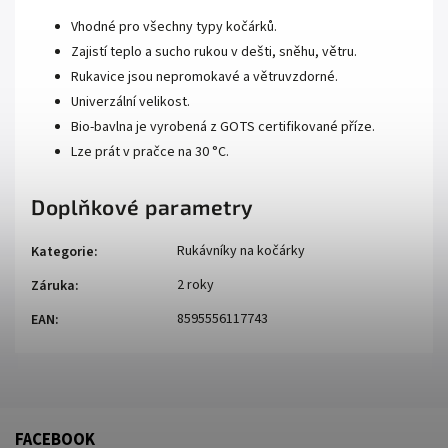
Vhodné pro všechny typy kočárků.
Zajistí teplo a sucho rukou v dešti, sněhu, větru.
Rukavice jsou nepromokavé a větruvzdorné.
Univerzální velikost.
Bio-bavlna je vyrobená z GOTS certifikované příze.
Lze prát v pračce na 30 °C.
Doplňkové parametry
Rukávníky na kočárky
Kategorie
:
2 roky
Záruka
:
8595556117743
EAN
:
FACEBOOK