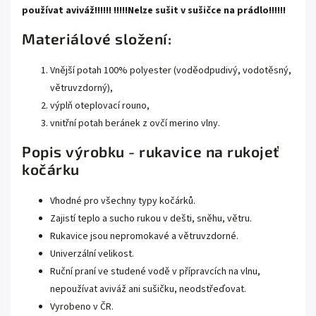
používat aviváž!!!!!! !!!!!Nelze sušit v sušičce na prádlo!!!!!!
Materiálové složení:
Vnější potah 100% polyester (voděodpudivý, vodotěsný,
větruvzdorný),
výplň oteplovací rouno,
vnitřní potah beránek z ovčí merino vlny.
Popis výrobku - rukavice na rukojeť
kočárku
Vhodné pro všechny typy kočárků.
Zajistí teplo a sucho rukou v dešti, sněhu, větru.
Rukavice jsou nepromokavé a větruvzdorné.
Univerzální velikost.
Ruční praní ve studené vodě v přípravcích na vlnu,
nepoužívat aviváž ani sušičku, neodstřeďovat.
Vyrobeno v ČR.