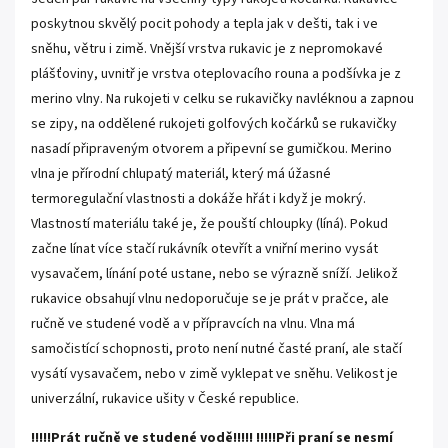
poskytnou skvělý pocit pohody a tepla jak v dešti, tak i ve
sněhu, větru i zimě. Vnější vrstva rukavic je z nepromokavé
plášťoviny, uvnitř je vrstva oteplovacího rouna a podšívka je z
merino vlny. Na rukojeti v celku se rukavičky navléknou a zapnou
se zipy, na oddělené rukojeti golfových kočárků se rukavičky
nasadí připraveným otvorem a připevní se gumičkou. Merino
vlna je přírodní chlupatý materiál, který má úžasné
termoregulační vlastnosti a dokáže hřát i když je mokrý.
Vlastností materiálu také je, že pouští chloupky (líná). Pokud
začne línat více stačí rukávník otevřít a vniřní merino vysát
vysavačem, línání poté ustane, nebo se výrazně sníží. Jelikož
rukavice obsahují vlnu nedoporučuje se je prát v pračce, ale
ručně ve studené vodě a v přípravcích na vlnu. Vlna má
samočistící schopnosti, proto není nutné časté praní, ale stačí
vysátí vysavačem, nebo v zimě vyklepat ve sněhu. Velikost je
univerzální, rukavice ušity v České republice.
!!!!!Prát ručně ve studené vodě!!!!! !!!!!Při praní se nesmí