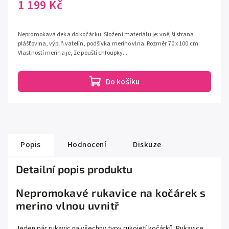
1 199 Kč
Nepromokavá deka do kočárku. Složení materiálu je: vnější strana
plášťovina, výplň vatelín, podšívka merino vlna. Rozměr 70 x 100 cm.
Vlastností merina je, že pouští chloupky...
Do košíku
Popis
Hodnocení
Diskuze
Detailní popis produktu
Nepromokavé rukavice na kočárek s
merino vlnou uvnitř
Jeden pár rukavic na všechny typy rukojetí kočárků. Rukavice