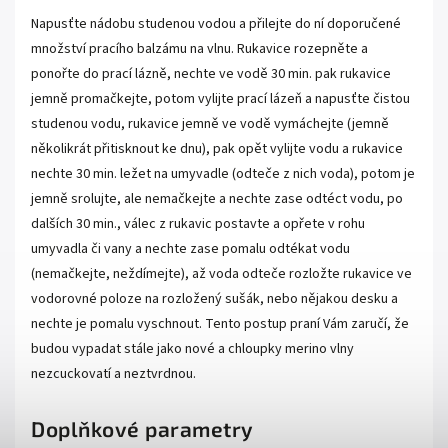
Napusťte nádobu studenou vodou a přilejte do ní doporučené
množství pracího balzámu na vlnu. Rukavice rozepněte a
ponořte do prací lázně, nechte ve vodě 30 min. pak rukavice
jemně promačkejte, potom vylijte prací lázeň a napusťte čistou
studenou vodu, rukavice jemně ve vodě vymáchejte (jemně
několikrát přitisknout ke dnu), pak opět vylijte vodu a rukavice
nechte 30 min. ležet na umyvadle (odteče z nich voda), potom je
jemně srolujte, ale nemačkejte a nechte zase odtéct vodu, po
dalších 30 min., válec z rukavic postavte a opřete v rohu
umyvadla či vany a nechte zase pomalu odtékat vodu
(nemačkejte, neždímejte), až voda odteče rozložte rukavice ve
vodorovné poloze na rozložený sušák, nebo nějakou desku a
nechte je pomalu vyschnout. Tento postup praní Vám zaručí, že
budou vypadat stále jako nové a chloupky merino vlny
nezcuckovatí a neztvrdnou.
Doplňkové parametry