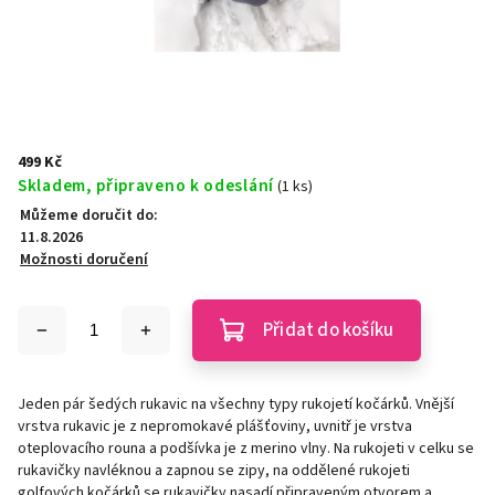
499 Kč
Skladem, připraveno k odeslání
(1 ks)
Můžeme doručit do:
11.8.2026
Možnosti doručení
Přidat do košíku
Jeden pár šedých rukavic na všechny typy rukojetí kočárků. Vnější
vrstva rukavic je z nepromokavé plášťoviny, uvnitř je vrstva
oteplovacího rouna a podšívka je z merino vlny. Na rukojeti v celku se
rukavičky navléknou a zapnou se zipy, na oddělené rukojeti
golfových kočárků se rukavičky nasadí připraveným otvorem a