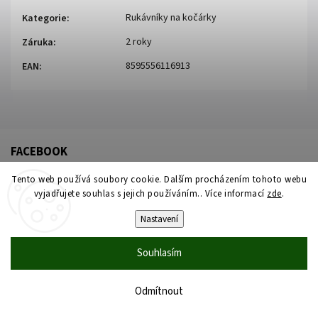
Rukávníky na kočárky
Kategorie
:
2 roky
Záruka
:
8595556116913
EAN
:
FACEBOOK
Tento web používá soubory cookie. Dalším procházením tohoto webu
vyjadřujete souhlas s jejich používáním.. Více informací
zde
.
Nastavení
Souhlasím
Copyright 2026
Židleproděti
. Všechna práva vyhrazena.
Upravit nastavení cookies
Odmítnout
Vytvořil
Shoptet
| Design
Shoptak.cz