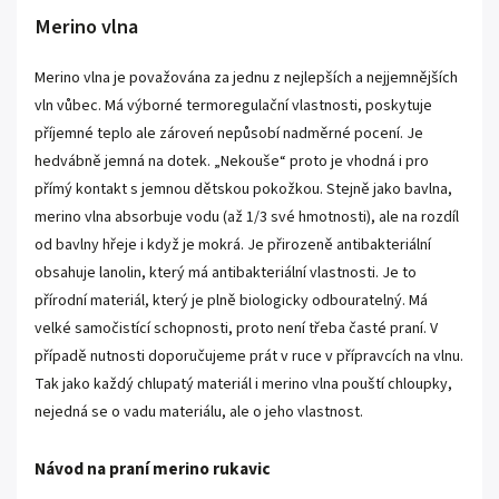
Merino vlna
Merino vlna je považována za jednu z nejlepších a nejjemnějších
vln vůbec. Má výborné termoregulační vlastnosti, poskytuje
příjemné teplo ale zároveń nepůsobí nadměrné pocení. Je
hedvábně jemná na dotek. „Nekouše“ proto je vhodná i pro
přímý kontakt s jemnou dětskou pokožkou. Stejně jako bavlna,
merino vlna absorbuje vodu (až 1/3 své hmotnosti), ale na rozdíl
od bavlny hřeje i když je mokrá. Je přirozeně antibakteriální
obsahuje lanolin, který má antibakteriální vlastnosti. Je to
přírodní materiál, který je plně biologicky odbouratelný. Má
velké samočistící schopnosti, proto není třeba časté praní. V
případě nutnosti doporučujeme prát v ruce v přípravcích na vlnu.
Tak jako každý chlupatý materiál i merino vlna pouští chloupky,
nejedná se o vadu materiálu, ale o jeho vlastnost.
Návod na praní merino rukavic