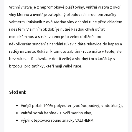
Vrchní vrstva je z nepromokavé plášťoviny, vnitřní vrstva z ovčí
vlny Merino a uvnitř je zateplený oteplovacím rounem značky
Valtherm. Rukávník z ovčí Merino vlny ochrání ruce před chladem
i deštěm. V zimním období je nutné každou chvíli otírat
miminkům nos a s rukavicemi je to velmi obtížné - po
několikerém sundání a nandání rukavic dáte rukavice do kapes a
raději mrznete. Rukávník tomuto zabrání - ruce máte v teple, ale
bez rukavic. Rukávník je dosti velký a vhodný i pro kočárky s
brzdou i pro tatínky, kteří mají velké ruce.
Složení:
Vnější potah 100% polyester (voděodpudivý, vodotěsný),
vnitřní potah beránek z ovčí merino vlny,
výplň oteplovací rouno značky VALTHERM.