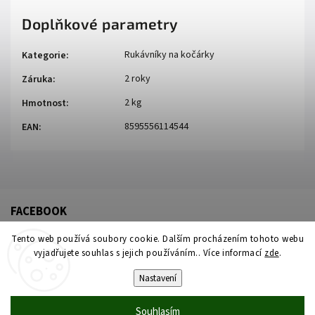
Doplňkové parametry
Rukávníky na kočárky
Kategorie
:
2 roky
Záruka
:
2 kg
Hmotnost
:
8595556114544
EAN
:
FACEBOOK
Tento web používá soubory cookie. Dalším procházením tohoto webu
vyjadřujete souhlas s jejich používáním.. Více informací
zde
.
Nastavení
Souhlasím