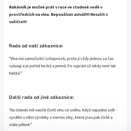
Rukávník je možné prát v ruce ve studené vodě v
prostředcích na vlnu. Nepoužívat aviváž!!! Nesušit v
sušičce!!!
Rada od naší zákaznice:
"Vlna má samočistící schopnosti, proto jí vždy jednou za čas
vyluxuji a je pořád hezká a jemná. Po vyprání už nikdy není tak
hebká."
Další rada od jiné zákaznice:
"Na Islandu mě naučili čistit vlnu ve sněhu. Když napadne sníh -
vyválím v něm výrobky z merino vlny, které jsou pak čisté a
stále pěkné."