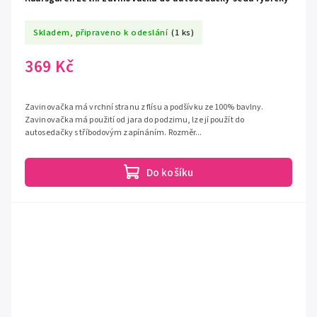
Skladem, připraveno k odeslání
(1 ks)
369 Kč
Zavinovačka má vrchní stranu z flísu a podšívku ze 100% bavlny.
Zavinovačka má použití od jara do podzimu, lze jí použít do
autosedačky s tříbodovým zapínáním. Rozměr...
Do košíku