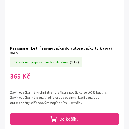
Kaarsgaren Letní zavinovačka do autosedačky tyrkysová
sloni
Skladem, připraveno k odeslání
(1 ks)
369 Kč
Zavinovačka má vrchní stranu z flísu a podšívku ze 100% bavlny.
Zavinovačka má použití od jara do podzimu, lze jí použít do
autosedačky s tříbodovým zapínáním. Rozměr...
Do košíku