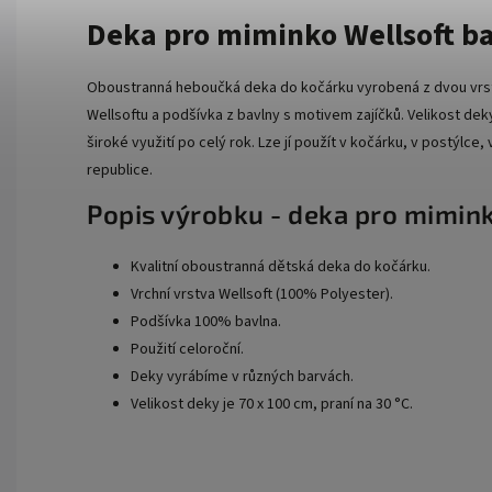
Deka pro miminko Wellsoft ba
Oboustranná heboučká deka do kočárku vyrobená z dvou vrste
Wellsoftu a podšívka z bavlny s motivem zajíčků. Velikost deky
široké využití po celý rok. Lze jí použít v kočárku, v postýlce
republice.
Popis výrobku - deka pro mimin
Kvalitní oboustranná dětská deka do kočárku.
Vrchní vrstva Wellsoft (100% Polyester).
Podšívka 100% bavlna.
Použití celoroční.
Deky vyrábíme v různých barvách.
Velikost deky je 70 x 100 cm, praní na 30 °C.