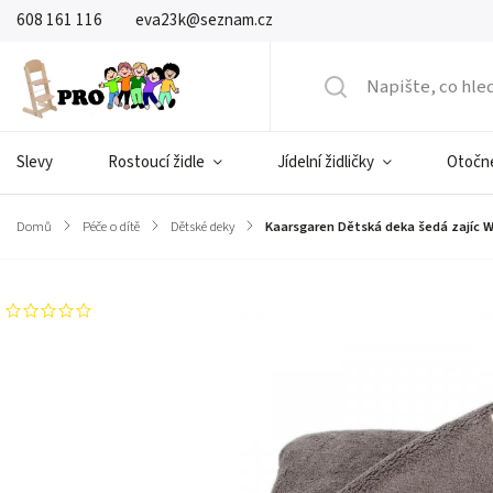
608 161 116
eva23k@seznam.cz
Slevy
Rostoucí židle
Jídelní židličky
Otočné
Domů
/
Péče o dítě
/
Dětské deky
/
Kaarsgaren Dětská deka šedá zajíc We
Neohodnoceno