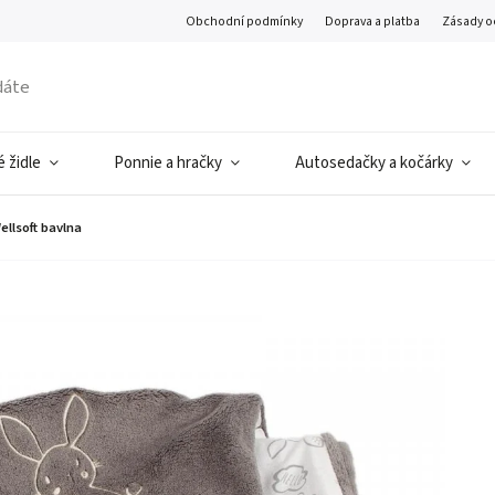
Obchodní podmínky
Doprava a platba
Zásady o
 židle
Ponnie a hračky
Autosedačky a kočárky
llsoft bavlna