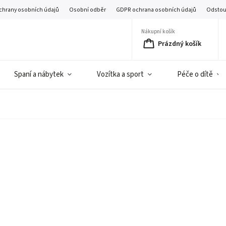
chrany osobních údajů
Osobní odběr
GDPR ochrana osobních údajů
Odstou
Nákupní košík
Prázdný košík
Spaní a nábytek
Vozítka a sport
Péče o dítě