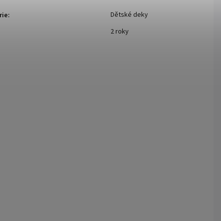
Dětské deky
rie
:
2 roky
: