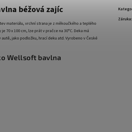
vlna béžová zajíc
Katego
Záruka
v materiálu, vrchní strana je z měkoučkého a teplého
 je 70 x 100 cm, lze prát v pračce na 30°C. Deka má
, v autě, jako podložku, hrací deku atd. Vyrobeno v České
ko Wellsoft bavlna