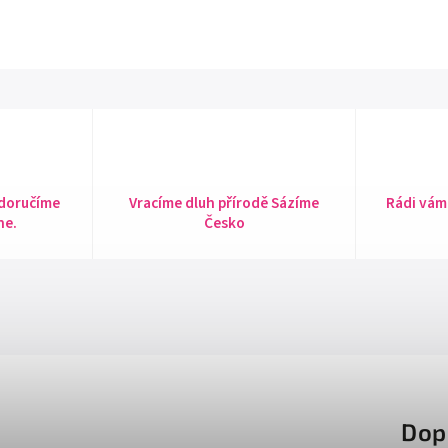
 doručíme
Vracíme dluh přírodě Sázíme
Rádi vám
ne.
Česko
Dop