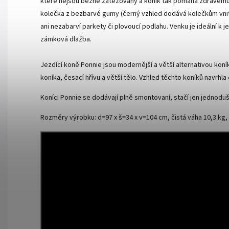
které nejsou běžně zatěžovány a koník tak pomáhá zdravému vý
kolečka z bezbarvé gumy (černý vzhled dodává kolečkům vnit
ani nezabarví parkety či plovoucí podlahu. Venku je ideální k 
zámková dlažba.
Jezdící koně Ponnie jsou modernější a větší alternativou koník
koníka, česací hřívu a větší tělo. Vzhled těchto koníků navrh
Koníci Ponnie se dodávají plně smontovaní, stačí jen jednoduš
Rozměry výrobku: d=97 x š=34 x v=104 cm, čistá váha 10,3 kg,