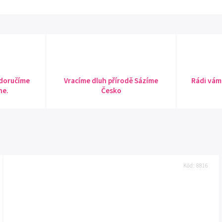
 doručíme
Vracíme dluh přírodě Sázíme
Rádi vám
ne.
Česko
Kód:
8816