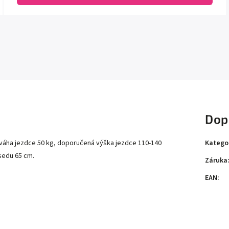
Dop
Katego
x. váha jezdce 50 kg, doporučená výška jezdce 110-140
sedu 65 cm.
Záruka
EAN
: