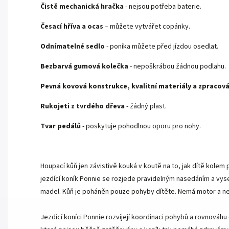
Čistě mechanická hračka
- nejsou potřeba baterie.
Česací hříva a ocas
– můžete vytvářet copánky.
Odnímatelné sedlo
- poníka můžete před jízdou osedlat.
Bezbarvá gumová kolečka
- nepoškrábou žádnou podlahu.
Pevná kovová konstrukce, kvalitní materiály a zpracová
Rukojeti z tvrdého dřeva
- žádný plast.
Tvar pedálů
- poskytuje pohodlnou oporu pro nohy.
Houpací kůň jen závistivě kouká v koutě na to, jak dítě kole
jezdící koník Ponnie se rozjede pravidelným nasedáním a vyse
madel. Kůň je poháněn pouze pohyby dítěte. Nemá motor a ne
Jezdící koníci Ponnie rozvíjejí koordinaci pohybů a rovnováhu d