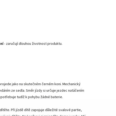
ní
- zaručují dlouhou životnost produktu.
m projede jako na skutečném černém koni. Mechanický
dáním ze sedla. Směr jízdy si určuje jezdec natáčením
potřebuje tudíž k pohybu žádné baterie.
ítěte. Při jízdě dítě zapojuje důležité svalové partie,