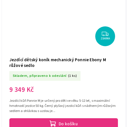
ZDARMA
Jezdící dětský koník mechanický Ponnie Ebony M
růžové sedlo
Skladem, připraveno k odeslání
(1 ks)
9 349 Kč
Jezdící kůň Ponnie M je určený pro děti ve věku 5-12 let, s maximální
hmotností jezdce 50 kg. Černý plyšový jezdicí kůň s nádherným růžovým
sedlem a ohlávkou s uzdou je...
Do košíku