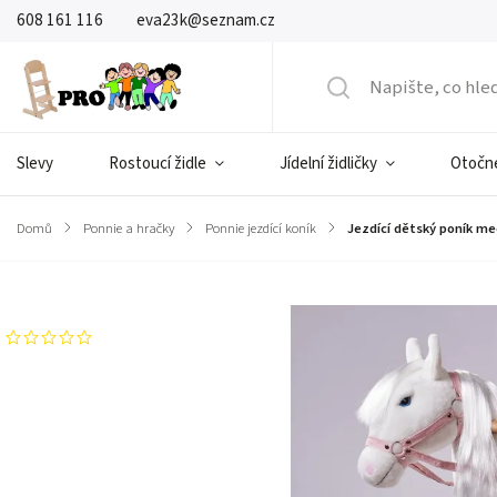
608 161 116
eva23k@seznam.cz
Slevy
Rostoucí židle
Jídelní židličky
Otočné
Domů
/
Ponnie a hračky
/
Ponnie jezdící koník
/
Jezdící dětský poník me
Značka:
Ponnie
Neohodnoceno