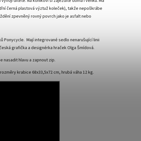
voji dítěte. Na koníkovi si zajezdíte doma i venku. Má
řní černá plastová výztuž koleček), takže nepoškrábe
ježdění zpevněný rovný povrch jako je asfalt nebo
ů Ponycycle. Mají integrované sedlo nenarušující linii
la česká grafička a designérka hraček Olga Šmídová.
e nasadit hlavu a zapnout zip.
 rozměry krabice 68x33,5x72 cm, hrubá váha 12 kg.