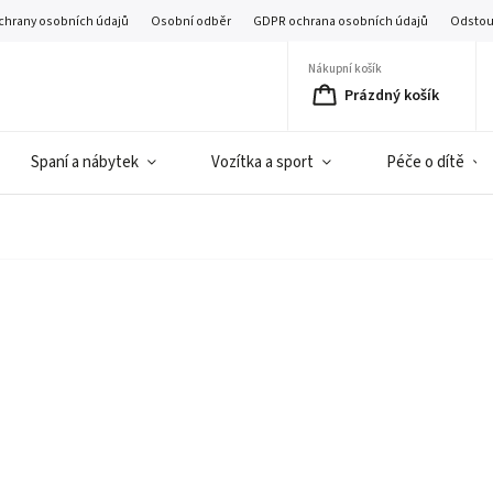
chrany osobních údajů
Osobní odběr
GDPR ochrana osobních údajů
Odstou
Nákupní košík
Prázdný košík
Spaní a nábytek
Vozítka a sport
Péče o dítě