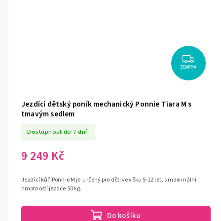
ZDARMA
Jezdící dětský poník mechanický Ponnie Tiara M s
tmavým sedlem
Dostupnost do 7 dní.
9 249 Kč
Jezdící kůň Ponnie M je určený pro děti ve věku 5-12 let, s maximální
hmotností jezdce 50 kg.
Do košíku