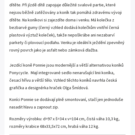
dítěte. Při jízdě dítě zapojuje důležité svalové partie, které
nejsou běžně zatěžovány a koník tak pomáhá zdravému vývoji
dítěte. Na koníkovi si zajezdíte doma i venku. Má kolečka z
bezbarvé gumy (černý vzhled dodává kolečkům vnitřní černá
plastová výztuž koleček), takže nepoškrábe ani nezabarví
parkety či plovoucí podlahu. Venku je ideální k ježdění zpevněný
rovný povrch jako je asfalt nebo zámková dlažba.
Jezdící koně Ponnie jsou modernější a větší alternativou koníků
Ponycycle. Mají integrované sedlo nenarušující linii koníka,
česací hřívu a větší tělo. Vzhled těchto koníků navrhla česká
grafička a designérka hraček Olga Šmídová.
Koníci Ponnie se dodávají plně smontovaní, stačí jen jednoduše
nasadit hlavu a zapnout zip.
Rozměry výrobku: d=97 x š=34 x v=104 cm, čistá váha 10,3 kg,
rozměry krabice 68x33,5x72 cm, hrubá váha 12 kg.