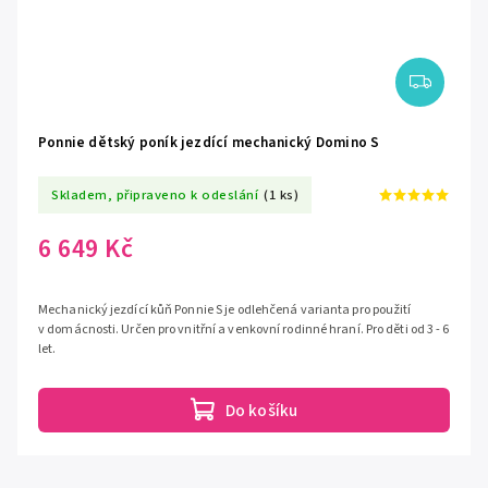
Ponnie dětský poník jezdící mechanický Domino S
Skladem, připraveno k odeslání
(1 ks)
6 649 Kč
Mechanický jezdící kůň Ponnie S je odlehčená varianta pro použití
v domácnosti. Určen pro vnitřní a venkovní rodinné hraní. Pro děti od 3 - 6
let.
Do košíku