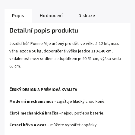
Popis
Hodnocení
Diskuze
Detailní popis produktu
Jezdící kůň Ponnie M je určený pro děti ve věku 5-12 let, max.
váha jezdce 50 kg, doporučená výška jezdce 110-140 cm,
vzdálenost mezi sedlem a stupátkem je 40-51 cm, výška sedu
65 cm.
ČESKÝ DESIGN A PRÉMIOVÁ KVALITA
Moderní mechanismus
- zajišťuje hladký chod koně.
Čistě mechanická hračka
- nejsou potřeba baterie.
Česací hříva a ocas
– můžete vytvářet copánky.