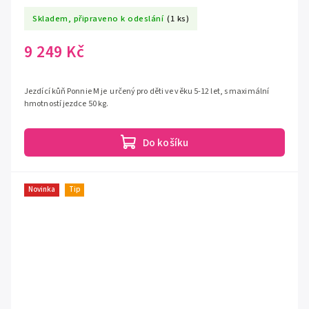
Skladem, připraveno k odeslání
(1 ks)
9 249 Kč
Jezdící kůň Ponnie M je určený pro děti ve věku 5-12 let, s maximální
hmotností jezdce 50 kg.
Do košíku
Novinka
Tip