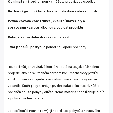
Odnímatelné sedlo
- poníka můžete před jízdou osedlat.
Bezbarvá gumová kolečka
- nepoškrábou žádnou podlahu.
Pevná kovová konstrukce, kvalitní materiály a
zpracování
- zaručují dlouhou životnost produktu.
Rukojeti z tvrdého dřeva
- žádný plast.
Tvar pedálů
- poskytuje pohodlnou oporu pro nohy.
Houpací kůň jen závistivě kouká v koutě na to, jak dítě kolem
projede jako na skutečném černém koni. Mechanický jezdící
koník Ponnie se rozjede pravidelným nasedáním a vysedáním
ze sedla. Směr jízdy si určuje jezdec natáčením madel. Kůň je
poháněn pouze pohyby dítěte. Nemá motor a nepotřebuje tudíž
k pohybu žádné baterie.
Jezdící koníci Ponnie rozvíjejí koordinaci pohybů a rovnováhu