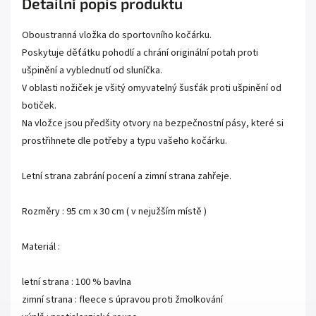
Detailní popis produktu
Oboustranná vložka do sportovního kočárku.
Poskytuje děťátku pohodlí a chrání originální potah proti
ušpinění a vyblednutí od sluníčka.
V oblasti nožiček je všitý omyvatelný šusťák proti ušpinění od
botiček.
Na vložce jsou předšity otvory na bezpečnostní pásy, které si
prostřihnete dle potřeby a typu vašeho kočárku.
Letní strana zabrání pocení a zimní strana zahřeje.
Rozměry : 95 cm x 30 cm ( v nejužším místě )
Materiál :
letní strana : 100 % bavlna
zimní strana : fleece s úpravou proti žmolkování