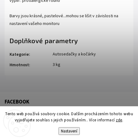
výplň : protialergické rouno
Barvy jsou krásné, pastelové...mohou se lišit v závislosti na
nastavení vašeho monitoru
Doplňkové parametry
Autosedačky a kočárky
Kategorie
:
3 kg
Hmotnost
:
FACEBOOK
Tento web používá soubory cookie. Dalším procházením tohoto webu
vyjadřujete souhlas s jejich používáním.. Více informací
zde
.
Nastavení