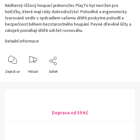
Nádherný růžový houpací jednorožec PlayTo byl navržen pro
holčičky, které mají rády dobrodružství. Pohodlné a ergonomicky
tvarované sedlo s opěradlem vašemu dítěti poskytne pohodlí a
bezpečnost během bezstarostného houpání. Pevné dřevěné lišty a
rukojeti pomáhají dítěti udržet rovnováhu.
Detailní informace
Zeptat se
Hlídat
Sdílet
Doprava od 59 Kč