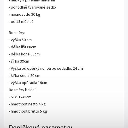
- hebký a příjemný materiál
- pohodlně tvarované sedlo
- nosnost do 30 kg
- od 18 měsíců
Rozměry:
- výška 50 cm
- délka lišt 68cm
- délka koně 55cm
- šířka 39cm
- Výška od opěrky nohou po sedadlo: 24 cm
- šířka sedla 20 cm
- výška opěradla 19cm
Rozměry balení:
- 51x31x45cm
- hmotnost netto 4 kg
- hmotnost brutto 5 kg
Doplňkové parametry