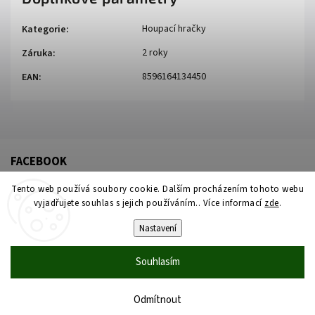
Houpací hračky
Kategorie
:
2 roky
Záruka
:
8596164134450
EAN
:
FACEBOOK
Tento web používá soubory cookie. Dalším procházením tohoto webu
vyjadřujete souhlas s jejich používáním.. Více informací
zde
.
Nastavení
Souhlasím
Copyright 2026
Židleproděti
. Všechna práva vyhrazena.
Upravit nastavení cookies
Odmítnout
Vytvořil
Shoptet
| Design
Shoptak.cz