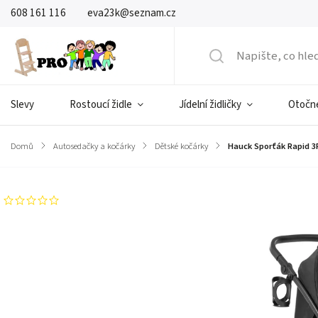
608 161 116
eva23k@seznam.cz
Slevy
Rostoucí židle
Jídelní židličky
Otočné
Domů
/
Autosedačky a kočárky
/
Dětské kočárky
/
Hauck Sporťák Rapid 3R
Neohodnoceno