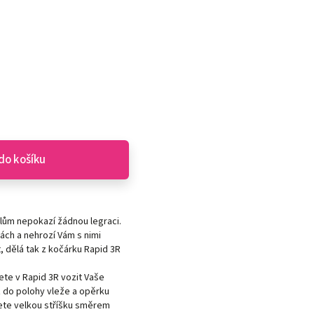
do košíku
lům nepokazí žádnou legraci.
ách a nehrozí Vám s nimi
t, dělá tak z kočárku Rapid 3R
te v Rapid 3R vozit Vaše
ž do polohy vleže a opěrku
ete velkou stříšku směrem