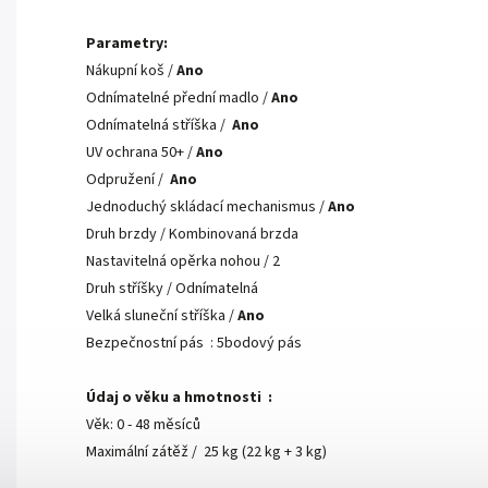
Parametry:
Nákupní koš /
Ano
Odnímatelné přední madlo /
Ano
Odnímatelná stříška /
Ano
UV ochrana 50+ /
Ano
Odpružení /
Ano
Jednoduchý skládací mechanismus /
Ano
Druh brzdy / Kombinovaná brzda
Nastavitelná opěrka nohou / 2
Druh stříšky / Odnímatelná
Velká sluneční stříška /
Ano
Bezpečnostní pás : 5bodový pás
Údaj o věku a hmotnosti :
Věk: 0 - 48 měsíců
Maximální zátěž / 25 kg (22 kg + 3 kg)