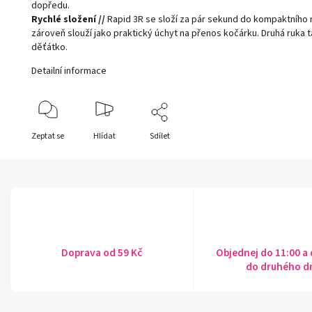
dopředu.
Rychlé složení //
Rapid 3R se složí za pár sekund do kompaktního
zároveň slouží jako praktický úchyt na přenos kočárku. Druhá ruka 
děťátko.
Detailní informace
Zeptat se
Hlídat
Sdílet
Doprava od 59 Kč
Objednej do 11:00 a
do druhého d