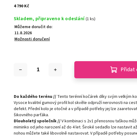
4 790 Kč
Skladem, připraveno k odeslání
(1 ks)
Můžeme doručit do:
11.8.2026
Možnosti doručení
Přidat 
Do každého terénu //
Tento terénní kočárek díky svým velkým ko
Vysoce kvalitní gumový profil kol skvěle odpruží nerovnosti na cest
defekt. Přední kolo je otočné a v případě potřeby jej lze zaaretova
šikovného parťáka.
Dlouholetý společník //
V kombinaci s 2v1 přenosnou taškou může
miminko od jeho narození až do 4 let. Široké sedadlo lze nastavit a
nohou můžete také libovolně nastavovat. V případě potřeby posun