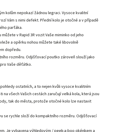
ým kolům nepokazí žádnou legraci. Vysoce kvalitní
ozí Vám s nimi defekt. Přední kolo je otočné a v případě
ného parťáka.
u můžete v Rapid 3R vozit Vaše miminko od jeho
y vleže a opěrku nohou můžete také libovolně
rem dopředu.
ního rozměru. Odjišťovací poutko zároveň slouží jako
 pro Vaše děťátko.
ohledy ostatních, a to nejen kvůli vysoce kvalitním
i na všech Vašich cestách zaručují velká kola, která jsou
rody, tak do města, protože otočné kolo lze nastavit
avu se rychle složí do kompaktního rozměru. Odjišťovací
ncem. Je vybavena výhledovým / peek-a-boo okénkem a