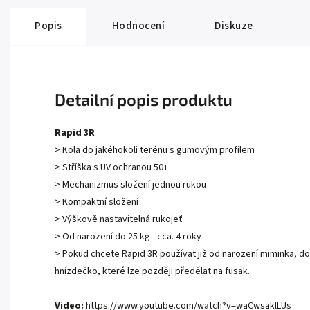
Popis
Hodnocení
Diskuze
Detailní popis produktu
Rapid 3R
> Kola do jakéhokoli terénu s gumovým profilem
> Stříška s UV ochranou 50+
> Mechanizmus složení jednou rukou
> Kompaktní složení
> Výškově nastavitelná rukojeť
> Od narození do 25 kg - cca. 4 roky
> Pokud chcete Rapid 3R používat již od narození miminka, d
hnízdečko, které lze později předělat na fusak.
Video:
https://www.youtube.com/watch?v=waCwsaklLUs