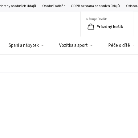
chrany osobních údajů
Osobní odběr
GDPR ochrana osobních údajů
Odstou
Nákupní košík
Prázdný košík
Spaní a nábytek
Vozítka a sport
Péče o dítě