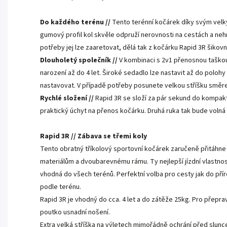
Do každého terénu //
Tento terénní kočárek díky svým velk
gumový profil kol skvěle odpruží nerovnosti na cestách a nehr
potřeby jej lze zaaretovat, dělá tak z kočárku Rapid 3R šikov
Dlouholetý společník //
V kombinaci s 2v1 přenosnou taško
narození až do 4 let. Široké sedadlo lze nastavit až do poloh
nastavovat. V případě potřeby posunete velkou stříšku smě
Rychlé složení //
Rapid 3R se složí za pár sekund do kompakt
praktický úchyt na přenos kočárku. Druhá ruka tak bude volná
Rapid 3R // Zábava se třemi koly
Tento obratný tříkolový sportovní kočárek zaručeně přitáhne p
materiálům a dvoubarevnému rámu. Ty nejlepší jízdní vlastnost
vhodná do všech terénů. Perfektní volba pro cesty jak do pří
podle terénu.
Rapid 3R je vhodný do cca. 4 let a do zátěže 25kg. Pro přepr
poutko usnadní nošení.
Extra velká stříška na výletech mimořádně ochrání před slu