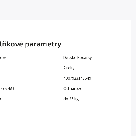
lňkové parametry
Dětské kočárky
rie
:
2 roky
:
4007923148549
Od narození
pro děti
:
do 25 kg
t
: