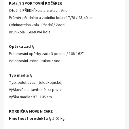
Kola // SPORTOVNÍ KOČÁREK
Otočná PŘEDNÍ kola s aretací : Ano
Průměr předního a zadního kola : 17,78 / 25,40 cm
Odnímatelná kola : Přední / Zadní
Druh kola : GUMOVÁ kola
Opěrka zad //
Polohování opěrky zad : 3 pozice / 108-162°
Polohování jednou rukou : Ano
Typ madla //
Typ: polohovací (teleskopické)
Výškově nastavitelné: 4x pozic
Výška madla : 97 - 105 cm
KORBIČKA MOVE N CARE
Hmotnost produktu //
5,05 kg