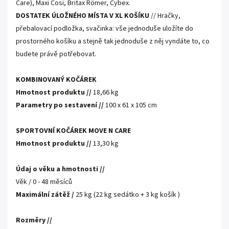
Care),
Maxi Cosi, Britax Römer, Cybex.
DOSTATEK ÚLOŽNÉHO MÍSTA V XL KOŠÍKU
// Hračky,
přebalovací podložka, svačinka: vše jednoduše uložíte do
prostorného košíku a stejně tak jednoduše z něj vyndáte to, co
budete právě potřebovat.
KOMBINOVANÝ KOČÁREK
Hmotnost produktu //
18,66 kg
Parametry po sestavení //
100 x 61 x 105 cm
SPORTOVNÍ KOČÁREK MOVE N CARE
Hmotnost produktu //
13,30 kg
Údaj o věku a hmotnosti //
Věk / 0 - 48 měsíců
Maximální zátěž /
25 kg (22 kg sedátko + 3 kg košík )
Rozměry //