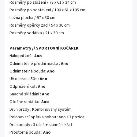
Rozměry po složení / 73 x 61 x 34 cm
Rozměry po postavení / 100 x 61 x 105 cm
Ložná plocha / 97 x 30 cm
Rozměry opěrky zad / 54 x 30 cm
Rozměry sedátka / 21 x 30 cm
Parametry // SPORTOVNÍ KOČÁREK
Nákupní koš :
Ano
Odnímatelné přední madlo :
Ano
Odnímatelná bouda:
Ano
UV ochrana 50+ :
Ano
Odpružení kol :
Ano
Snadné skládání :
Ano
Otočné sedátko:
Ano
Druh brzdy : Kombinovaný systém
Polohovací opěrka nohou : Ano / 3 pozice
Druh boudy : 3 dílná + sluneční kšilt
Prostorná bouda :
Ano