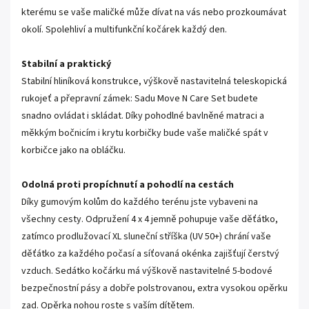
kterému se vaše maličké může dívat na vás nebo prozkoumávat
okolí. Spolehliví a multifunkční kočárek každý den.
Stabilní a praktický
Stabilní hliníková konstrukce, výškově nastavitelná teleskopická
rukojeť a přepravní zámek: Sadu Move N Care Set budete
snadno ovládat i skládat. Díky pohodlné bavlněné matraci a
měkkým bočnicím i krytu korbičky bude vaše maličké spát v
korbičce jako na obláčku.
Odolná proti propíchnutí a pohodlí na cestách
Díky gumovým kolům do každého terénu jste vybaveni na
všechny cesty. Odpružení 4 x 4 jemně pohupuje vaše děťátko,
zatímco prodlužovací XL sluneční stříška (UV 50+) chrání vaše
děťátko za každého počasí a síťovaná okénka zajišťují čerstvý
vzduch. Sedátko kočárku má výškově nastavitelné 5-bodové
bezpečnostní pásy a dobře polstrovanou, extra vysokou opěrku
zad. Opěrka nohou roste s vaším dítětem.