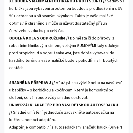
XL BOUDA S MAXIMÁLNÍ OCHRANOU PROTI SLUNCI //
Sedátko i
korbička jsou vybavení prostornou boudou s prodloužením s UV
50+ ochranou a síťovaným okýnkem. Takto je vaše maličké
optimálně chráněno a může si užívat dostatečný přísun
čerstvého vzduchu po celý čas.
ODOLNÁ KOLA S ODPRUŽENÍM //
Do města či do přírody: s
robustním hliníkovým rámem, velkými GUMOVÝMI koly odolnými
proti propíchnutí a odpružením 4x4, jste dobře vybaveni do
každého terénu a vaše maličké bude v pohodlí i na hrbolatých
cestách.
SNADNÉ NA PŘEPRAVU //
Ať už jste na výletě nebo na návštěvě
u babičky – s korbičkou a kočárkem, který je kompaktní po
složení, se vám bude vždy snadno cestovat.
UNIVERZÁLNÍ ADAPTÉR PRO VAŠI DĚTSKOU AUTOSEDAČKU
//
Snadné umístění: jednoduše zacvakněte autosedačku na
kočárek pomocí adaptéru.
Adaptér je kompatibilní s autosedačkami značek: hauck (Drive N