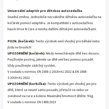
Univerzální adaptér pro dětskou autosedačku
Snadná změna: Jednoduše nacvakněte dětskou autosedačku na
kočárek pomocí adaptéru. Je kompatibilní s autosedačkou
hauck Drive N Care a mnoha dalšími dětskými autosedačkami.
POZN. (kočárek):
Tento výrobek není vhodný pro běhání nebo
jízdu na bruslích!
UPOZORNĚNÍ (kočárek):
Nikdy nenechávejte dítě bez dozoru.
Používejte postroj, jakmile se dítě umí bez pomoci posadit.
Vždy používejte zádržný systém.
V souladu s normou: EN 1888-1:2018+A1:2022 & EN 1888-
2:2018+A1:2022
UPOZORNĚNÍ (korbička):
Tento výrobek jen vhodný jen pro
dítě, které se neumí samo posadit, přetočit se nebo se
zvednout na ruce a kolena. Maximální hmotnost dítěte: 9 kg.
V souladu s normou: EN 1466:2023