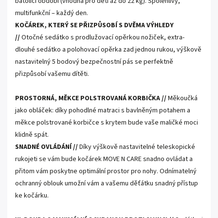
batolící období (vhodná pro děti až do 22 kg). Spolehlivý,
multifunkční – každý den.
KOČÁREK, KTERÝ SE PŘIZPŮSOBÍ S DVĚMA VÝHLEDY
//
Otočné sedátko s prodlužovací opěrkou nožiček, extra-
dlouhé sedátko a polohovací opěrka zad jednou rukou, výškově
nastavitelný 5 bodový bezpečnostní pás se perfektně
přizpůsobí vašemu dítěti.
PROSTORNÁ, MĚKCE POLSTROVANÁ KORBIČKA //
Měkoučká
jako obláček: díky pohodlné matraci s bavlněným potahem a
měkce polstrované korbičce s krytem bude vaše maličké moci
klidně spát.
SNADNÉ OVLÁDÁNÍ //
Díky výškově nastavitelné teleskopické
rukojeti se vám bude kočárek MOVE N CARE snadno ovládat a
přitom vám poskytne optimální prostor pro nohy. Odnímatelný
ochranný oblouk umožní vám a vašemu děťátku snadný přístup
ke kočárku.