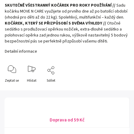
SKUTEČNĚ VŠESTRANNÝ KOČÁREK PRO ROKY POUŽÍVÁNÍ //
Sadu
kočárku MOVE N CARE využijete od prvního dne až po batolící období
(vhodná pro děti až do 22 kg). Spolehlivý, multifunkční – každý den.
KOČÁREK, KTERÝ SE PŘIZPŮSOBÍ S DVĚMA VÝHLEDY //
Otočné
sedátko s prodlužovací opěrkou nožiček, extra-dlouhé sedátko a
polohovací opěrka zad jednou rukou, výškově nastavitelný 5 bodový
bezpečnostní pás se perfektně přizpůsobí vašemu dítěti.
Detailní informace
Zeptat se
Hlídat
Sdílet
Doprava od 59 Kč