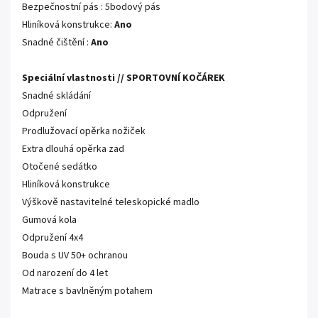
Bezpečnostní pás : 5bodový pás
Hliníková konstrukce:
Ano
Snadné čištění :
Ano
Speciální vlastnosti // SPORTOVNÍ KOČÁREK
Snadné skládání
Odpružení
Prodlužovací opěrka nožiček
Extra dlouhá opěrka zad
Otočené sedátko
Hliníková konstrukce
Výškově nastavitelné teleskopické madlo
Gumová kola
Odpružení 4x4
Bouda s UV 50+ ochranou
Od narození do 4 let
Matrace s bavlněným potahem