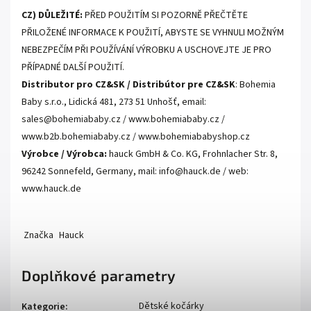
CZ) DŮLEŽITÉ:
PŘED POUŽITÍM SI POZORNĚ PŘEČTĚTE
PŘILOŽENÉ INFORMACE K POUŽITÍ, ABYSTE SE VYHNULI MOŽNÝM
NEBEZPEČÍM PŘI POUŽÍVÁNÍ VÝROBKU A USCHOVEJTE JE PRO
PŘÍPADNÉ DALŠÍ POUŽITÍ.
Distributor pro CZ&SK / Distribútor pre CZ&SK
: Bohemia
Baby s.r.o., Lidická 481, 273 51 Unhošť, email:
sales@bohemiababy.cz / www.bohemiababy.cz /
www.b2b.bohemiababy.cz / www.bohemiababyshop.cz
Výrobce / Výrobca:
hauck GmbH & Co. KG, Frohnlacher Str. 8,
96242 Sonnefeld, Germany, mail: info@hauck.de / web:
www.hauck.de
Značka
Hauck
Doplňkové parametry
Dětské kočárky
Kategorie
: