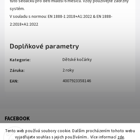
tuto sedačku pro děti mladší 6 měsíců. Vždy používejte zádržný
systém.
V souladu s normou: EN 1888-1:2018+A1:2022 & EN 1888-
2:2018+A1:2022
Doplňkové parametry
Dětské kočárky
Kategorie
:
2 roky
Záruka
:
4007923358146
EAN
:
FACEBOOK
Tento web používá soubory cookie. Dalším procházením tohoto webu
vyjadřujete souhlas s jejich používáním.. Více informací
zde
.