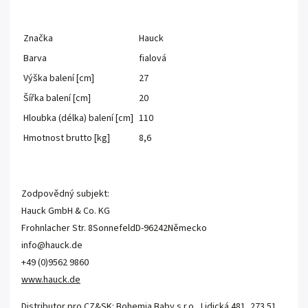
Značka
Hauck
Barva
fialová
Výška balení [cm]
27
Šířka balení [cm]
20
Hloubka (délka) balení [cm]
110
Hmotnost brutto [kg]
8,6
Zodpovědný subjekt:
Hauck GmbH & Co. KG
Frohnlacher Str. 8
Sonnefeld
D-96242
Německo
info@hauck.de
+49 (0)9562 9860
www.hauck.de
Distributor pro CZ&SK: Bohemia Baby s.r.o., Lidická 481, 273 51