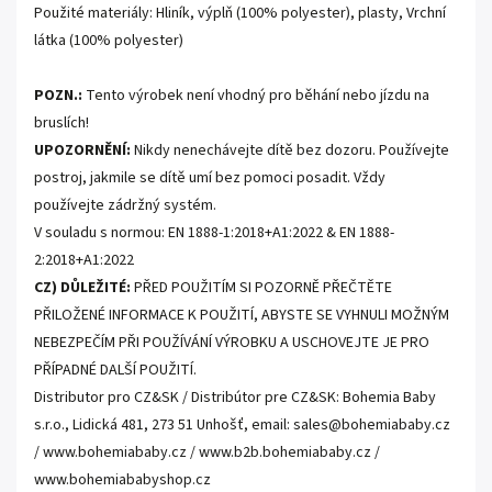
Použité materiály: Hliník, výplň (100% polyester), plasty, Vrchní
látka (100% polyester)
POZN.:
Tento výrobek není vhodný pro běhání nebo jízdu na
bruslích!
UPOZORNĚNÍ:
Nikdy nenechávejte dítě bez dozoru. Používejte
postroj, jakmile se dítě umí bez pomoci posadit. Vždy
používejte zádržný systém.
V souladu s normou: EN 1888-1:2018+A1:2022 & EN 1888-
2:2018+A1:2022
CZ) DŮLEŽITÉ:
PŘED POUŽITÍM SI POZORNĚ PŘEČTĚTE
PŘILOŽENÉ INFORMACE K POUŽITÍ, ABYSTE SE VYHNULI MOŽNÝM
NEBEZPEČÍM PŘI POUŽÍVÁNÍ VÝROBKU A USCHOVEJTE JE PRO
PŘÍPADNÉ DALŠÍ POUŽITÍ.
Distributor pro CZ&SK / Distribútor pre CZ&SK: Bohemia Baby
s.r.o., Lidická 481, 273 51 Unhošť, email: sales@bohemiababy.cz
/ www.bohemiababy.cz / www.b2b.bohemiababy.cz /
www.bohemiababyshop.cz