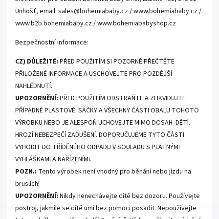
Unhošť, email: sales@bohemiababy.cz / www.bohemiababy.cz /
www.b2b.bohemiababy.cz / www.bohemiababyshop.cz
Bezpečnostní informace:
CZ) DŮLEŽITÉ:
PŘED POUŽITÍM SI POZORNĚ PŘEČTĚTE
PŘILOŽENÉ INFORMACE A USCHOVEJTE PRO POZDĚJŠÍ
NAHLÉDNUTÍ.
UPOZORNĚNÍ:
PŘED POUŽITÍM ODSTRAŇTE A ZLIKVIDUJTE
PŘÍPADNÉ PLASTOVÉ SÁČKY A VŠECHNY ČÁSTI OBALU TOHOTO
VÝROBKU NEBO JE ALESPOŇ UCHOVEJTE MIMO DOSAH DĚTÍ.
HROZÍ NEBEZPEČÍ ZADUŠENÍ. DOPORUČUJEME TYTO ČÁSTI
VYHODIT DO TŘÍDĚNÉHO ODPADU V SOULADU S PLATNÝMI
VYHLÁŠKAMI A NAŘÍZENÍMI.
POZN.:
Tento výrobek není vhodný pro běhání nebo jízdu na
bruslích!
UPOZORNĚNÍ:
Nikdy nenechávejte dítě bez dozoru. Používejte
postroj, jakmile se dítě umí bez pomoci posadit. Nepoužívejte