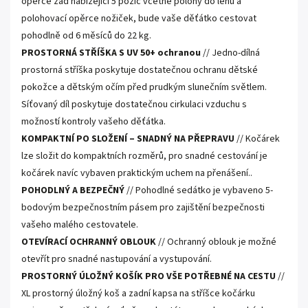
opěrce zad nabízející 5 pozic včetně polohy do lehu a
polohovací opěrce nožiček, bude vaše děťátko cestovat
pohodlně od 6 měsíců do 22 kg.
PROSTORNÁ STŘÍŠKA S UV 50+ ochranou
// Jedno-dílná
prostorná stříška poskytuje dostatečnou ochranu dětské
pokožce a dětským očím před prudkým slunečním světlem.
Síťovaný díl poskytuje dostatečnou cirkulaci vzduchu s
možností kontroly vašeho děťátka.
KOMPAKTNÍ PO SLOŽENÍ – SNADNÝ NA PŘEPRAVU
// Kočárek
lze složit do kompaktních rozměrů, pro snadné cestování je
kočárek navíc vybaven praktickým uchem na přenášení..
POHODLNÝ A BEZPEČNÝ
// Pohodlné sedátko je vybaveno 5-
bodovým bezpečnostním pásem pro zajištění bezpečnosti
vašeho malého cestovatele.
OTEVÍRACÍ OCHRANNÝ OBLOUK
// Ochranný oblouk je možné
otevřít pro snadné nastupování a vystupování.
PROSTORNÝ ÚLOŽNÝ KOŠÍK PRO VŠE POTŘEBNÉ NA CESTU
//
XL prostorný úložný koš a zadní kapsa na stříšce kočárku