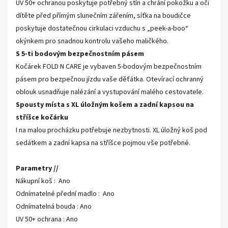
UV 50+ ochranou poskytuje potřebný stín a chrání pokožku a oči
dítěte před přímým slunečním zářením, síťka na boudičce
poskytuje dostatečnou cirkulaci vzduchu s „peek-a-boo“
okýnkem pro snadnou kontrolu vašeho maličkého.
S 5-ti bodovým bezpečnostním pásem
Kočárek FOLD N CARE je vybaven 5-bodovým bezpečnostním
pásem pro bezpečnou jízdu vaše děťátka. Otevírací ochranný
oblouk usnadňuje nalézání a vystupování malého cestovatele.
Spousty místa s XL úložným košem a zadní kapsou na
stříšce kočárku
I na malou procházku potřebuje nezbytnosti. XL úložný koš pod
sedátkem a zadní kapsa na stříšce pojmou vše potřebné.
Parametry //
Nákupní koš : Ano
Odnímatelné přední madlo : Ano
Odnímatelná bouda : Ano
UV 50+ ochrana : Ano