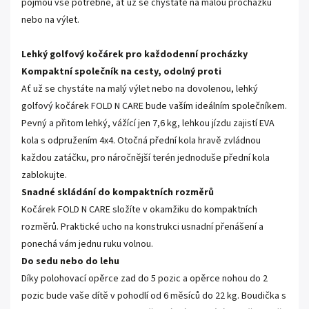
pojmou vše potřebné, ať už se chystáte na malou procházku
nebo na výlet.
Lehký golfový kočárek pro každodenní procházky
Kompaktní společník na cesty, odolný proti
Ať už se chystáte na malý výlet nebo na dovolenou, lehký
golfový kočárek FOLD N CARE bude vaším ideálním společníkem.
Pevný a přitom lehký, vážící jen 7,6 kg, lehkou jízdu zajistí EVA
kola s odpružením 4x4. Otočná přední kola hravě zvládnou
každou zatáčku, pro náročnější terén jednoduše přední kola
zablokujte.
Snadné skládání do kompaktních rozměrů
Kočárek FOLD N CARE složíte v okamžiku do kompaktních
rozměrů. Praktické ucho na konstrukci usnadní přenášení a
ponechá vám jednu ruku volnou.
Do sedu nebo do lehu
Díky polohovací opěrce zad do 5 pozic a opěrce nohou do 2
pozic bude vaše dítě v pohodlí od 6 měsíců do 22 kg. Boudička s