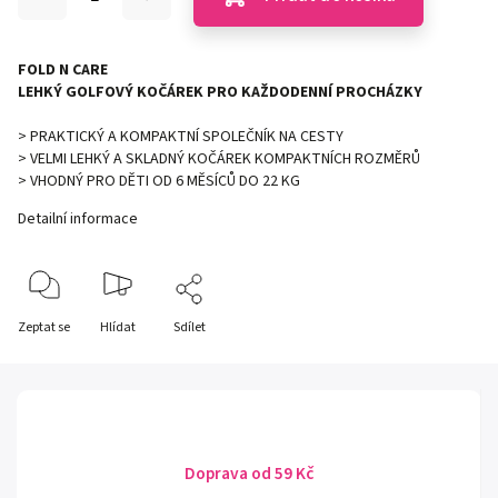
FOLD N CARE
LEHKÝ GOLFOVÝ KOČÁREK PRO KAŽDODENNÍ PROCHÁZKY
> PRAKTICKÝ A KOMPAKTNÍ SPOLEČNÍK NA CESTY
> VELMI LEHKÝ A SKLADNÝ KOČÁREK KOMPAKTNÍCH ROZMĚRŮ
> VHODNÝ PRO DĚTI OD 6 MĚSÍCŮ DO 22 KG
Detailní informace
Zeptat se
Hlídat
Sdílet
Doprava od 59 Kč