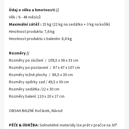
Údaj o věku a hmotnosti //
Věk / 6 - 48 měsíců
Maximální zátěž :
25 kg (22 kg na sedátko + 3 kg na košík)
Hmotnost produktu: 7,6 kg
Hmotnost produktu s balením: 8,6 kg
Rozměry //
Rozměry po složení / 109,5 x 36 x 33 cm
Rozměry po postavení / 87 x 47 x 107 cm
Rozměry ložné plochy / 88,5 x 30 cm
Rozměry opěrky zad / 49,5 x 30 cm
Rozměry sedátka /22 x 30 cm
Rozměry balení: 110 x 20 x 27 cm
OBSAH BALENÍ: Kočárek, Návod
PÉČE & ÚDRŽBA:
Snímatelné materiály lze prát v pračce na 30°.