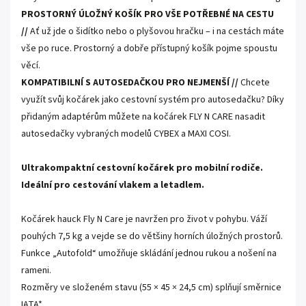
PROSTORNÝ ÚLOŽNÝ KOŠÍK PRO VŠE POTŘEBNÉ NA CESTU
//
Ať už jde o šidítko nebo o plyšovou hračku – i na cestách máte
vše po ruce. Prostorný a dobře přístupný košík pojme spoustu
věcí.
KOMPATIBILNÍ S AUTOSEDAČKOU PRO NEJMENŠÍ //
Chcete
využít svůj kočárek jako cestovní systém pro autosedačku? Díky
přidaným adaptérům můžete na kočárek FLY N CARE nasadit
autosedačky vybraných modelů CYBEX a MAXI COSI.
Ultrakompaktní cestovní kočárek pro mobilní rodiče.
Ideální pro cestování vlakem a letadlem.
Kočárek hauck Fly N Care je navržen pro život v pohybu. Váží
pouhých 7,5 kg a vejde se do většiny horních úložných prostorů.
Funkce „Autofold“ umožňuje skládání jednou rukou a nošení na
rameni.
Rozměry ve složeném stavu (55 × 45 × 24,5 cm) splňují směrnice
IATA*.