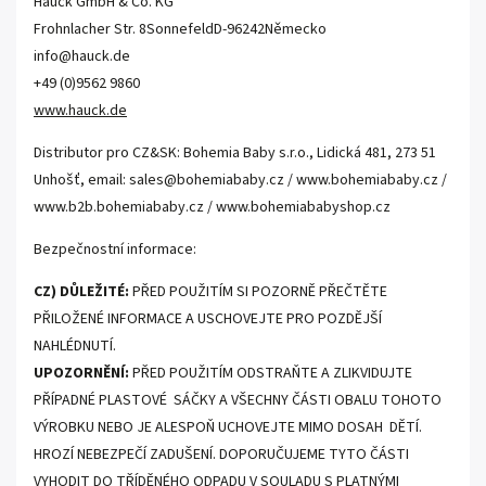
Hauck GmbH & Co. KG
Frohnlacher Str. 8
Sonnefeld
D-96242
Německo
info@hauck.de
+49 (0)9562 9860
www.hauck.de
Distributor pro CZ&SK: Bohemia Baby s.r.o., Lidická 481, 273 51
Unhošť, email: sales@bohemiababy.cz / www.bohemiababy.cz /
www.b2b.bohemiababy.cz / www.bohemiababyshop.cz
Bezpečnostní informace:
CZ) DŮLEŽITÉ:
PŘED POUŽITÍM SI POZORNĚ PŘEČTĚTE
PŘILOŽENÉ INFORMACE A USCHOVEJTE PRO POZDĚJŠÍ
NAHLÉDNUTÍ.
UPOZORNĚNÍ:
PŘED POUŽITÍM ODSTRAŇTE A ZLIKVIDUJTE
PŘÍPADNÉ PLASTOVÉ SÁČKY A VŠECHNY ČÁSTI OBALU TOHOTO
VÝROBKU NEBO JE ALESPOŇ UCHOVEJTE MIMO DOSAH DĚTÍ.
HROZÍ NEBEZPEČÍ ZADUŠENÍ. DOPORUČUJEME TYTO ČÁSTI
VYHODIT DO TŘÍDĚNÉHO ODPADU V SOULADU S PLATNÝMI