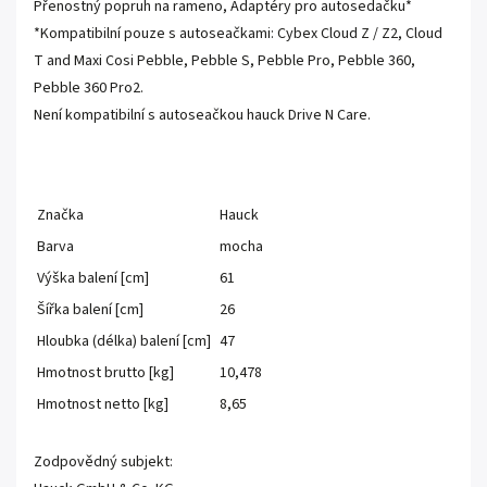
Přenostný popruh na rameno, Adaptéry pro autosedačku*
*Kompatibilní pouze s autoseačkami: Cybex Cloud Z / Z2, Cloud
T and Maxi Cosi Pebble, Pebble S, Pebble Pro, Pebble 360,
Pebble 360 Pro2.
Není kompatibilní s autoseačkou hauck Drive N Care.
Značka
Hauck
Barva
mocha
Výška balení [cm]
61
Šířka balení [cm]
26
Hloubka (délka) balení [cm]
47
Hmotnost brutto [kg]
10,478
Hmotnost netto [kg]
8,65
Zodpovědný subjekt: