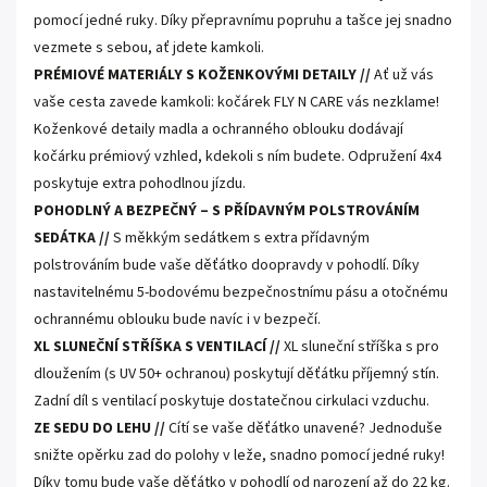
pomocí jedné ruky. Díky přepravnímu popruhu a tašce jej snadno
vezmete s sebou, ať jdete kamkoli.
PRÉMIOVÉ MATERIÁLY S KOŽENKOVÝMI DETAILY //
Ať už vás
vaše cesta zavede kamkoli: kočárek FLY N CARE vás nezklame!
Koženkové detaily madla a ochranného oblouku dodávají
kočárku prémiový vzhled, kdekoli s ním budete. Odpružení 4x4
poskytuje extra pohodlnou jízdu.
POHODLNÝ A BEZPEČNÝ – S PŘÍDAVNÝM POLSTROVÁNÍM
SEDÁTKA //
S měkkým sedátkem s extra přídavným
polstrováním bude vaše děťátko doopravdy v pohodlí. Díky
nastavitelnému 5-bodovému bezpečnostnímu pásu a otočnému
ochrannému oblouku bude navíc i v bezpečí.
XL SLUNEČNÍ STŘÍŠKA S VENTILACÍ //
XL sluneční stříška s pro
dloužením (s UV 50+ ochranou) poskytují děťátku příjemný stín.
Zadní díl s ventilací poskytuje dostatečnou cirkulaci vzduchu.
ZE SEDU DO LEHU //
Cítí se vaše děťátko unavené? Jednoduše
snižte opěrku zad do polohy v leže, snadno pomocí jedné ruky!
Díky tomu bude vaše děťátko v pohodlí od narození až do 22 kg.