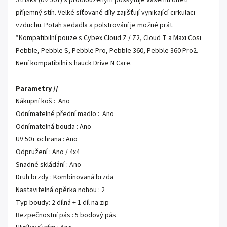
Stříška (UV 50+) s prodlouženým poskytuje vašemu dítěti
příjemný stín. Velké síťované díly zajišťují vynikající cirkulaci
vzduchu. Potah sedadla a polstrování je možné prát.
*Kompatibilní pouze s Cybex Cloud Z / Z2, Cloud T a Maxi Cosi
Pebble, Pebble S, Pebble Pro, Pebble 360, Pebble 360 Pro2.
Není kompatibilní s hauck Drive N Care.
Parametry //
Nákupní koš : Ano
Odnímatelné přední madlo : Ano
Odnímatelná bouda : Ano
UV 50+ ochrana : Ano
Odpružení : Ano / 4x4
Snadné skládání : Ano
Druh brzdy : Kombinovaná brzda
Nastavitelná opěrka nohou : 2
Typ boudy: 2 dílná + 1 díl na zip
Bezpečnostní pás : 5 bodový pás