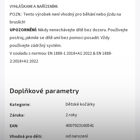
VYHLÁŠKAMI A NAŘÍZENÍMI.
POZN.: Tento výrobek není vhodný pro běhání nebo jízdu na
bruslích!
UPOZORNĚNÍ:
Nikdy nenechávejte dítě bez dozoru. Používejte
postroj, jakmile se dítě umí bez pomoci posadit. Vždy
používejte zádržný systém.
V souladu s normou: EN 1888-1:2018+A1:2022 & EN 1888-
2:2018+A1:2022
Doplňkové parametry
Dětské kočárky
Kategorie
:
2 roky
Záruka
:
4007923160541
EAN
:
od narození
Vhodná pro děti
: