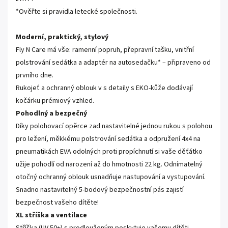
*Ověřte si pravidla letecké společnosti.
Moderní, praktický, stylový
Fly N Care má vše: ramenní popruh, přepravní tašku, vnitřní
polstrování sedátka a adaptér na autosedačku* – připraveno od
prvního dne.
Rukojeť a ochranný oblouk v s detaily s EKO-kůže dodávají
kočárku prémiový vzhled.
Pohodlný a bezpečný
Díky polohovací opěrce zad nastavitelné jednou rukou s polohou
pro ležení, měkkému polstrování sedátka a odpružení 4x4 na
pneumatikách EVA odolných proti propíchnutí si vaše děťátko
užije pohodlí od narození až do hmotnosti 22 kg. Odnímatelný
otočný ochranný oblouk usnadňuje nastupování a vystupování.
Snadno nastavitelný 5-bodový bezpečnostní pás zajistí
bezpečnost vašeho dítěte!
XL stříška a ventilace