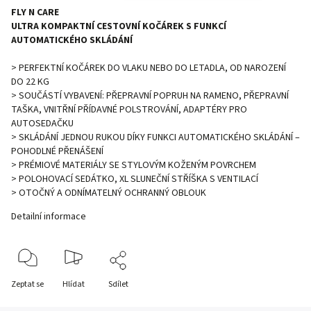
FLY N CARE
ULTRA KOMPAKTNÍ CESTOVNÍ KOČÁREK S FUNKCÍ
AUTOMATICKÉHO SKLÁDÁNÍ
> PERFEKTNÍ KOČÁREK DO VLAKU NEBO DO LETADLA, OD NAROZENÍ
DO 22 KG
> SOUČÁSTÍ VYBAVENÍ: PŘEPRAVNÍ POPRUH NA RAMENO, PŘEPRAVNÍ
TAŠKA, VNITŘNÍ PŘÍDAVNÉ POLSTROVÁNÍ, ADAPTÉRY PRO
AUTOSEDAČKU
> SKLÁDÁNÍ JEDNOU RUKOU DÍKY FUNKCI AUTOMATICKÉHO SKLÁDÁNÍ –
POHODLNÉ PŘENÁŠENÍ
> PRÉMIOVÉ MATERIÁLY SE STYLOVÝM KOŽENÝM POVRCHEM
> POLOHOVACÍ SEDÁTKO, XL SLUNEČNÍ STŘÍŠKA S VENTILACÍ
> OTOČNÝ A ODNÍMATELNÝ OCHRANNÝ OBLOUK
Detailní informace
Zeptat se
Hlídat
Sdílet