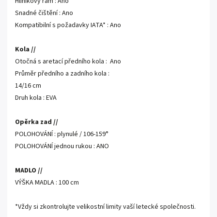
Hliníkový rám : Ano
Snadné čištění : Ano
Kompatibilní s požadavky IATA* : Ano
Kola //
Otočná s aretací předního kola : Ano
Průměr předního a zadního kola :
14/16 cm
Druh kola : EVA
Opěrka zad //
POLOHOVÁNÍ : plynulé / 106-159°
POLOHOVÁNÍ jednou rukou : ANO
MADLO //
VÝŠKA MADLA : 100 cm
*Vždy si zkontrolujte velikostní limity vaší letecké společnosti.