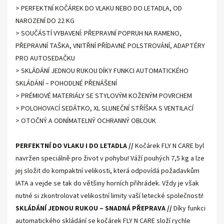
> PERFEKTNÍ KOČÁREK DO VLAKU NEBO DO LETADLA, OD
NAROZENÍ DO 22 KG
> SOUČÁSTÍ VYBAVENÍ: PŘEPRAVNÍ POPRUH NA RAMENO,
PŘEPRAVNÍ TAŠKA, VNITŘNÍ PŘÍDAVNÉ POLSTROVÁNÍ, ADAPTÉRY
PRO AUTOSEDAČKU
> SKLÁDÁNÍ JEDNOU RUKOU DÍKY FUNKCI AUTOMATICKÉHO
SKLÁDÁNÍ – POHODLNÉ PŘENÁŠENÍ
> PRÉMIOVÉ MATERIÁLY SE STYLOVÝM KOŽENÝM POVRCHEM
> POLOHOVACÍ SEDÁTKO, XL SLUNEČNÍ STŘÍŠKA S VENTILACÍ
> OTOČNÝ A ODNÍMATELNÝ OCHRANNÝ OBLOUK
PERFEKTNÍ DO VLAKU I DO LETADLA //
Kočárek FLY N CARE byl
navržen speciálně pro život v pohybu! Váží pouhých 7,5 kg a lze
jej složit do kompaktní velikosti, která odpovídá požadavkům
IATA a vejde se tak do většiny horních přihrádek. Vždy je však
nutné si zkontrolovat velikostní limity vaší letecké společnosti!
SKLÁDÁNÍ JEDNOU RUKOU – SNADNÁ PŘEPRAVA //
Díky funkci
automatického skládání se kočárek FLY N CARE složí rychle