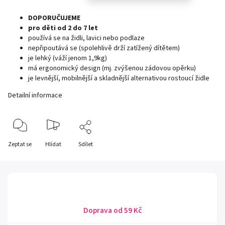
DOPORUČUJEME
pro děti od 2 do 7 let
používá se na židli, lavici nebo podlaze
nepřipoutává se (spolehlivě drží zatížený dítětem)
je lehký (váží jenom 1,9kg)
má ergonomický design (mj. zvýšenou zádovou opěrku)
je levnější, mobilnější a skladnější alternativou rostoucí židle
Detailní informace
Zeptat se
Hlídat
Sdílet
Doprava od 59 Kč