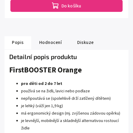
Do košíku
Popis
Hodnocení
Diskuze
Detailní popis produktu
FirstBOOSTER Orange
pro děti od 2 do 7 let
používá se na židli, lavici nebo podlaze
nepřipoutává se (spolehlivě drží zatížený dítětem)
je lehký (váží jen 1,9 kg)
má ergonomický design (mj. zvýšenou zádovou opěrku)
je levnější, mobilnější a skladnější alternativou rostoucí
židle