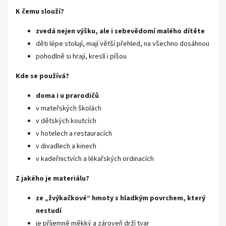
K čemu slouží?
zvedá nejen výšku, ale i sebevědomí malého dítěte
děti lépe stolují, mají větší přehled, na všechno dosáhnou
pohodlně si hrají, kreslí i píšou
Kde se používá?
doma i u prarodičů
v mateřských školách
v dětských koutcích
v hotelech a restauracích
v divadlech a kinech
v kadeřnictvích a lékařských ordinacích
Z jakého je materiálu?
ze „žvýkačkové“ hmoty s hladkým povrchem, který
nestudí
je příjemně měkký a zároveň drží tvar