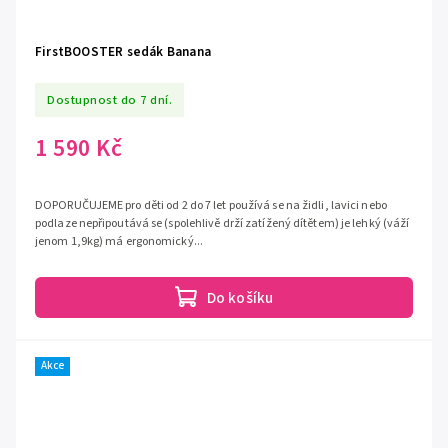
FirstBOOSTER sedák Banana
Dostupnost do 7 dní.
1 590 Kč
DOPORUČUJEME pro děti od 2 do 7 let používá se na židli, lavici nebo
podlaze nepřipoutává se (spolehlivě drží zatížený dítětem) je lehký (váží
jenom 1,9kg) má ergonomický...
Do košíku
Akce