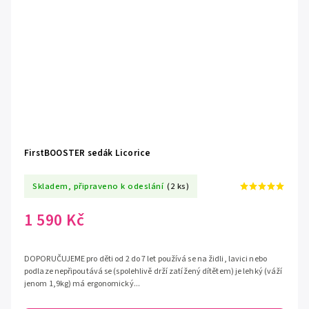
FirstBOOSTER sedák Licorice
Skladem, připraveno k odeslání
(2 ks)
1 590 Kč
DOPORUČUJEME pro děti od 2 do 7 let používá se na židli, lavici nebo
podlaze nepřipoutává se (spolehlivě drží zatížený dítětem) je lehký (váží
jenom 1,9kg) má ergonomický...