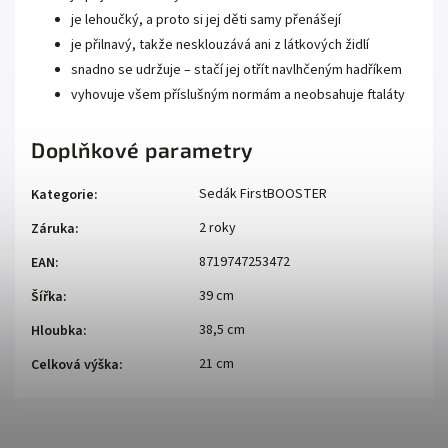
je lehoučký, a proto si jej děti samy přenášejí
je přilnavý, takže nesklouzává ani z látkových židlí
snadno se udržuje – stačí jej otřít navlhčeným hadříkem
vyhovuje všem příslušným normám a neobsahuje ftaláty
Doplňkové parametry
Sedák FirstBOOSTER
Kategorie
:
2 roky
Záruka
:
8719747253472
EAN
:
39 cm
Šířka
:
38,5 cm
Hloubka
:
21 cm
Celková výška
: