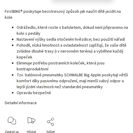
FirstBIKE® poskytuje bezstresový způsob jak naučit dítě jezdit na
kole
Odrážedlo, které roste s batoletem, dokud není připraveno na
kolo s pedály
Nastavení výšky sedla otočením hvězdice; bez použití nářadí
Pohodlí, nízká hmotnost a ovladatelnost zajišťují, že vaše dítě
zvládne dlouhé trasy (i v nerovném terénu) a vyběhne každý
kopeček
Eliminuje potřebu postranních koleček, která jsou
kontraproduktivní
Tzv. balónové pneumatiky SCHWALBE Big Apple poskytují větší
komfort díky pasivnímu odpružení, mají menší valivý odpor a
lepší jízdní vlastnosti než standardní pneumatiky
Opravdu bezpečné
Detailní informace
Zeptat se
Hlídat
Sdílet