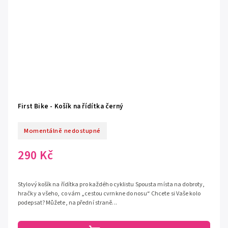
First Bike - Košík na řídítka černý
Momentálně nedostupné
290 Kč
Stylový košík na řídítka pro každého cyklistu Spousta místa na dobroty,
hračky a všeho, co vám „cestou cvrnkne do nosu“ Chcete si Vaše kolo
podepsat? Můžete, na přední straně...