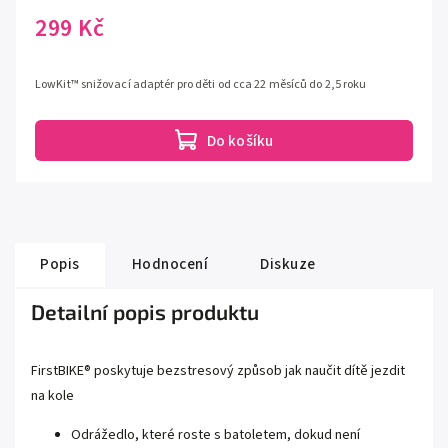
299 Kč
LowKit™ snižovací adaptér pro děti od cca 22 měsíců do 2,5 roku
Do košíku
Popis
Hodnocení
Diskuze
Detailní popis produktu
FirstBIKE® poskytuje bezstresový způsob jak naučit dítě jezdit
na kole
Odrážedlo, které roste s batoletem, dokud není