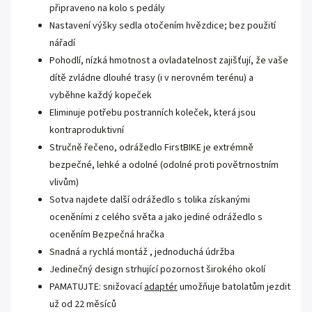
připraveno na kolo s pedály
Nastavení výšky sedla otočením hvězdice; bez použití
nářadí
Pohodlí, nízká hmotnost a ovladatelnost zajišťují, že vaše
dítě zvládne dlouhé trasy (i v nerovném terénu) a
vyběhne každý kopeček
Eliminuje potřebu postranních koleček, která jsou
kontraproduktivní
Stručně řečeno, odrážedlo FirstBIKE je extrémně
bezpečné, lehké a odolné (odolné proti povětrnostním
vlivům)
Sotva najdete další odrážedlo s tolika získanými
oceněními z celého světa a jako jediné odrážedlo s
oceněním Bezpečná hračka
Snadná a rychlá montáž , jednoduchá údržba
Jedinečný design strhující pozornost širokého okolí
PAMATUJTE: snižovací
adaptér
umožňuje batolatům jezdit
už od 22 měsíců