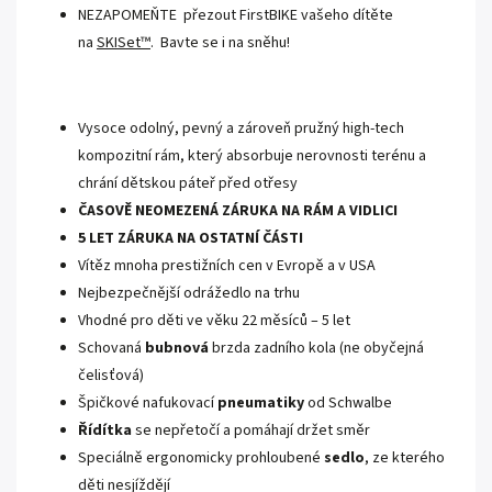
NEZAPOMEŇTE přezout FirstBIKE vašeho dítěte
na
SKISet™
. Bavte se i na sněhu!
Vysoce odolný, pevný a zároveň pružný high-tech
kompozitní rám, který absorbuje nerovnosti terénu a
chrání dětskou páteř před otřesy
ČASOVĚ NEOMEZENÁ ZÁRUKA NA RÁM A VIDLICI
5 LET ZÁRUKA NA OSTATNÍ ČÁSTI
Vítěz mnoha prestižních cen v Evropě a v USA
Nejbezpečnější odrážedlo na trhu
Vhodné pro děti ve věku 22 měsíců – 5 let
Schovaná
bubnová
brzda zadního kola (ne obyčejná
čelisťová)
Špičkové nafukovací
pneumatiky
od Schwalbe
Řídítka
se nepřetočí a pomáhají držet směr
Speciálně ergonomicky prohloubené
sedlo
, ze kterého
děti nesjíždějí