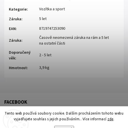
Vozítka a sport
Kategorie
:
5 let
Záruka
:
8719747253090
EAN
:
Časově neomezená záruka na rám a 5 let
Záruka
:
na ostatní části
Doporučený
2 - 5 let
věk
:
3,9 kg
Hmotnost
:
FACEBOOK
Tento web používá soubory cookie. Dalším procházením tohoto webu
vyjadřujete souhlas s jejich používáním.. Více informací
zde
.