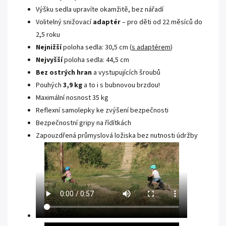
Výšku sedla upravíte okamžitě, bez nářadí
Volitelný snižovací
adaptér
– pro děti od 22 měsíců do
2,5 roku
Nejnižší
poloha sedla: 30,5 cm (
s adaptérem
)
Nejvyšší
poloha sedla: 44,5 cm
Bez ostrých hran
a vystupujících šroubů
Pouhých
3,9 kg
a to i s bubnovou brzdou!
Maximální nosnost 35 kg
Reflexní samolepky ke zvýšení bezpečnosti
Bezpečnostní gripy na řídítkách
Zapouzdřená průmyslová ložiska bez nutnosti údržby