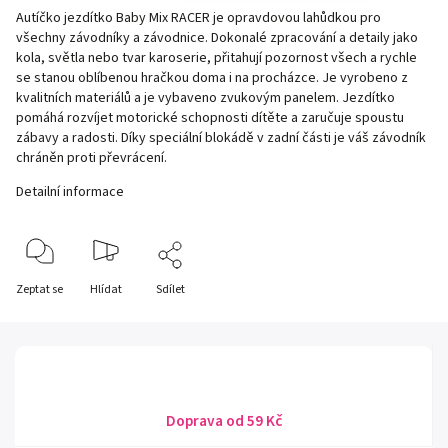
Autíčko jezdítko Baby Mix RACER je opravdovou lahůdkou pro
všechny závodníky a závodnice. Dokonalé zpracování a detaily jako
kola, světla nebo tvar karoserie, přitahují pozornost všech a rychle
se stanou oblíbenou hračkou doma i na procházce. Je vyrobeno z
kvalitních materiálů a je vybaveno zvukovým panelem. Jezdítko
pomáhá rozvíjet motorické schopnosti dítěte a zaručuje spoustu
zábavy a radosti. Díky speciální blokádě v zadní části je váš závodník
chráněn proti převrácení.
Detailní informace
Zeptat se
Hlídat
Sdílet
Doprava od 59 Kč