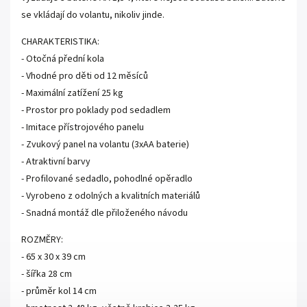
se vkládají do volantu, nikoliv jinde.
CHARAKTERISTIKA:
- Otočná přední kola
- Vhodné pro děti od 12 měsíců
- Maximální zatížení 25 kg
- Prostor pro poklady pod sedadlem
- Imitace přístrojového panelu
- Zvukový panel na volantu (3xAA baterie)
- Atraktivní barvy
- Profilované sedadlo, pohodlné opěradlo
- Vyrobeno z odolných a kvalitních materiálů
- Snadná montáž dle přiloženého návodu
ROZMĚRY:
- 65 x 30 x 39 cm
- šířka 28 cm
- průměr kol 14 cm