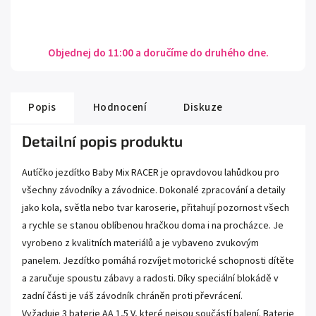
Objednej do 11:00 a doručíme do druhého dne.
Popis
Hodnocení
Diskuze
Detailní popis produktu
Autíčko jezdítko Baby Mix RACER je opravdovou lahůdkou pro
všechny závodníky a závodnice. Dokonalé zpracování a detaily
jako kola, světla nebo tvar karoserie, přitahují pozornost všech
a rychle se stanou oblíbenou hračkou doma i na procházce. Je
vyrobeno z kvalitních materiálů a je vybaveno zvukovým
panelem. Jezdítko pomáhá rozvíjet motorické schopnosti dítěte
a zaručuje spoustu zábavy a radosti. Díky speciální blokádě v
zadní části je váš závodník chráněn proti převrácení.
Vyžaduje 3 baterie AA 1,5 V, které nejsou součástí balení. Baterie