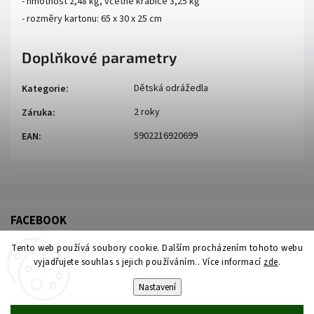
- hmotnost 2,48 kg, včetně krabice 3,25 kg
- rozměry kartonu: 65 x 30 x 25 cm
Doplňkové parametry
Dětská odrážedla
Kategorie
:
2 roky
Záruka
:
5902216920699
EAN
:
FACEBOOK
Tento web používá soubory cookie. Dalším procházením tohoto webu
vyjadřujete souhlas s jejich používáním.. Více informací
zde
.
Nastavení