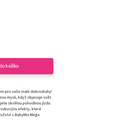
do košíku
kem pro vaše malé dobrodruhy!
nou mysli, když objevuje svět
jete skvělou pohodlnou jízdu.
 zvukovými efekty, které
družství s BabyMix Mega.