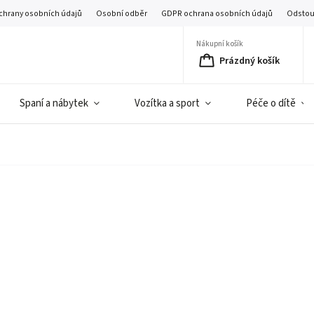
chrany osobních údajů
Osobní odběr
GDPR ochrana osobních údajů
Odstou
Nákupní košík
Prázdný košík
Spaní a nábytek
Vozítka a sport
Péče o dítě