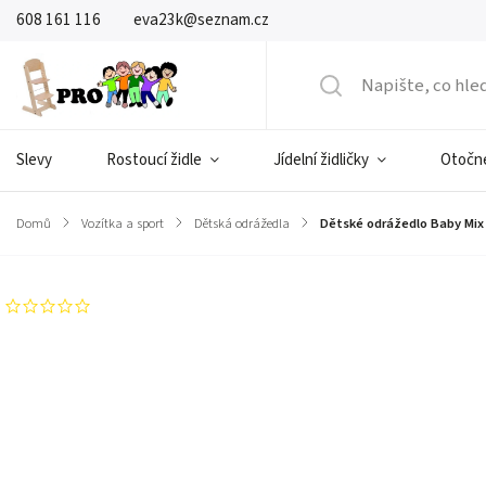
608 161 116
eva23k@seznam.cz
Slevy
Rostoucí židle
Jídelní židličky
Otočné
Domů
/
Vozítka a sport
/
Dětská odrážedla
/
Dětské odrážedlo Baby Mix 
Neohodnoceno