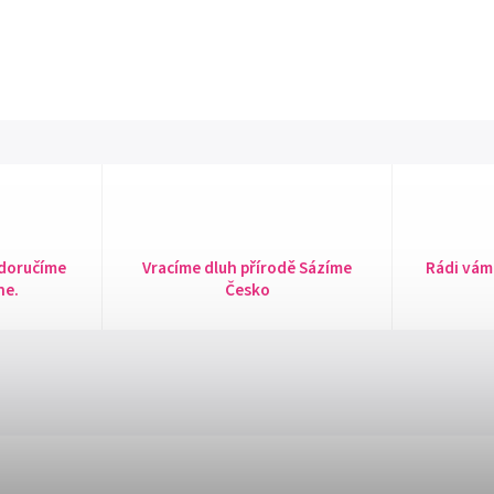
 doručíme
Vracíme dluh přírodě Sázíme
Rádi vám
ne.
Česko