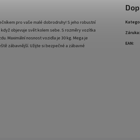
Dop
Katego
lečníkem pro vaše malé dobrodruhy! S jeho robustní
 když objevuje svět kolem sebe. S rozměry vozítka
Záruka
du. Maximální nosnost vozidla je 30 kg. Mega je
EAN
:
eště zábavnější. Užijte si bezpečné a zábavné