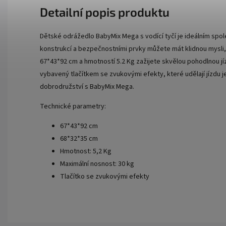
Detailní popis produktu
Dětské odrážedlo BabyMix Mega s vodící tyčí je ideálním spo
konstrukcí a bezpečnostními prvky můžete mát klidnou mysli,
67*43*92 cm a hmotností 5.2 Kg zažijete skvělou pohodlnou jíz
vybavený tlačítkem se zvukovými efekty, které udělají jízdu j
dobrodružství s BabyMix Mega.
Technické parametry:
67*43*92 cm
68*32*35 cm
Hmotnost: 5,2 Kg
Maximální nosnost: 30 kg
Tlačítko se zvukovými efekty