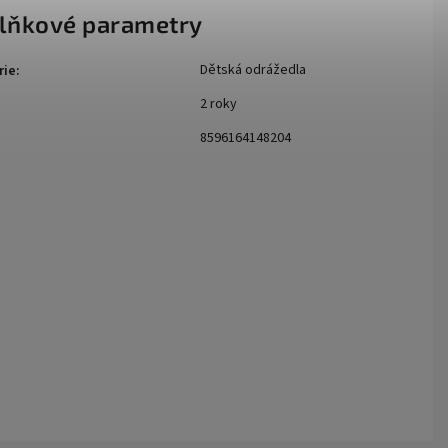
lňkové parametry
Dětská odrážedla
rie
:
2 roky
:
8596164148204