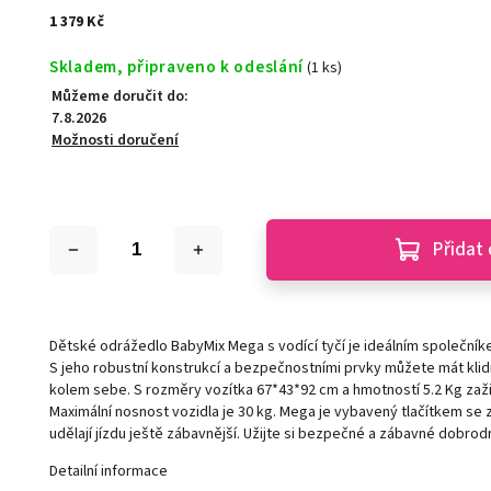
1 379 Kč
Skladem, připraveno k odeslání
(1 ks)
Můžeme doručit do:
7.8.2026
Možnosti doručení
Přidat 
Dětské odrážedlo BabyMix Mega s vodící tyčí je ideálním společní
S jeho robustní konstrukcí a bezpečnostními prvky můžete mát klid
kolem sebe. S rozměry vozítka 67*43*92 cm a hmotností 5.2 Kg zaži
Maximální nosnost vozidla je 30 kg. Mega je vybavený tlačítkem se
udělají jízdu ještě zábavnější. Užijte si bezpečné a zábavné dobro
Detailní informace