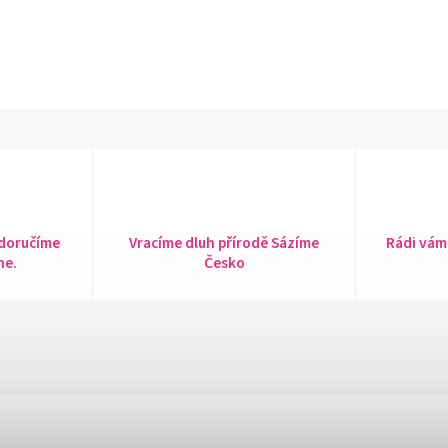
 doručíme
Vracíme dluh přírodě Sázíme
Rádi vám
ne.
Česko