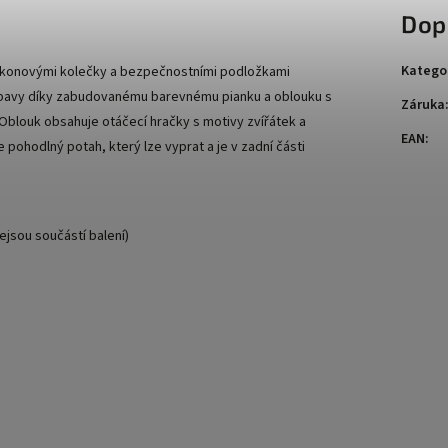
Dop
Katego
likonovými kolečky a bezpečnostními podložkami
 zábavy díky zabudovanému barevnému pianku a oblouku s
Záruka
 Oblouk obsahuje otáčecí hračky s motivy zvířátek a
EAN
:
e pohodlný potah, který lze vyprat a je v zadní části
ejsou součástí balení)