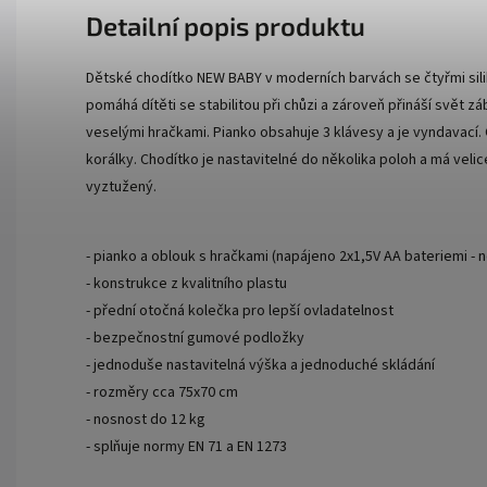
Detailní popis produktu
Dětské chodítko NEW BABY v moderních barvách se čtyřmi si
pomáhá dítěti se stabilitou při chůzi a zároveň přináší svět
veselými hračkami. Pianko obsahuje 3 klávesy a je vyndavací.
korálky. Chodítko je nastavitelné do několika poloh a má velic
vyztužený.
- pianko a oblouk s hračkami (napájeno 2x1,5V AA bateriemi - n
- konstrukce z kvalitního plastu
- přední otočná kolečka pro lepší ovladatelnost
- bezpečnostní gumové podložky
- jednoduše nastavitelná výška a jednoduché skládání
- rozměry cca 75x70 cm
- nosnost do 12 kg
- splňuje normy EN 71 a EN 1273