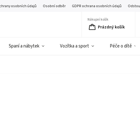
chrany osobních údajů
Osobní odběr
GDPR ochrana osobních údajů
Odstou
Nákupní košík
Prázdný košík
Spaní a nábytek
Vozítka a sport
Péče o dítě