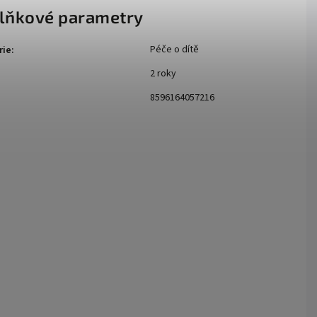
lňkové parametry
Péče o dítě
rie
:
2 roky
:
8596164057216