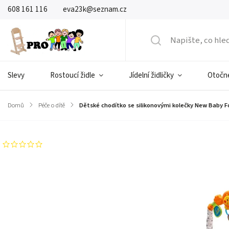
608 161 116
eva23k@seznam.cz
Slevy
Rostoucí židle
Jídelní židličky
Otočné
Domů
/
Péče o dítě
/
Dětské chodítko se silikonovými kolečky New Baby F
Neohodnoceno