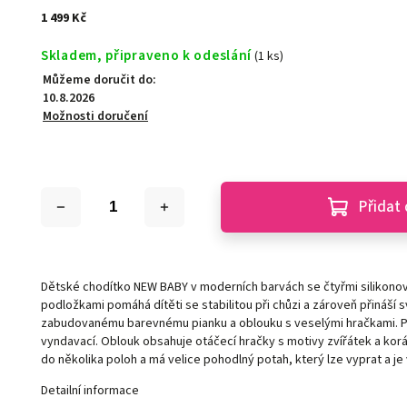
1 499 Kč
Skladem, připraveno k odeslání
(1 ks)
Můžeme doručit do:
10.8.2026
Možnosti doručení
Přidat 
Dětské chodítko NEW BABY v moderních barvách se čtyřmi silikono
podložkami pomáhá dítěti se stabilitou při chůzi a zároveň přináší 
zabudovanému barevnému pianku a oblouku s veselými hračkami. Pi
vyndavací. Oblouk obsahuje otáčecí hračky s motivy zvířátek a korá
do několika poloh a má velice pohodlný potah, který lze vyprat a je 
Detailní informace