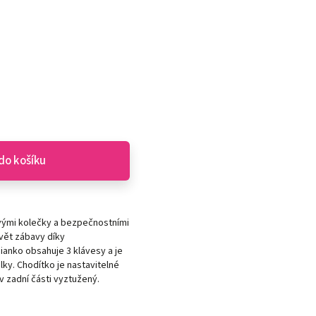
do košíku
vými kolečky a bezpečnostními
svět zábavy díky
anko obsahuje 3 klávesy a je
lky. Chodítko je nastavitelné
v zadní části vyztužený.