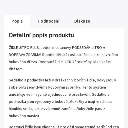
Popis
Hodnocení
Diskuze
Detailní popis produktu
ŽIDLE JITRO PLUS. Jeden molitanový PODSEDÁK JITRO A
DOPRAVA ZDARMA! Stabilní dětská rostoucí židle Jitro z tvrdého
bukového dřeva. Rostoucí židle JITRO "roste" spolu s Vaším
dítětem.
Sedátko a podnožka leží v drážkách v bocích židle, boky jsou k
sobě přitaženy dvěma kovovými svorníky. Tento systém
umožňuje velmi rychlé a jednoduché přestavění. Sedátko a
podnožka jsou vyrobeny z bukové překližky a mají rozdílnou
hloubku sedu, lze je vzájemně zaměnit. Boky židle jsou z
bukového masivu.
Rostoucí židle jsou vhodné již pro děti samostatně sedící od cca