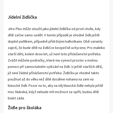
Jídelní židlička
Jitro Plus může sloužit jako jídelní židlička od první chvíle, kdy
dítě začne samo sedět. V tomto případě je vhodné židli ještě
doplnit pultíkem, případně přídržnými kalhotkami. Obě varianty
zajistí, že bude dítě na židličce bezpečně uchyceno. Pro malinko
starší děti, kolem dvou let, už není toto příslušenství potřeba.
Zvážit můžete područky, které mu vymezí prostor a mohou
pomoci při samostatném vylézání na židli. U ještě starších dětí,
již není žádné příslušenství potřeba. Židličku je vhodné takto
používat až do věku než dítě dosáhne nohama na zem na
klasické židli. Pozor na to, aby na něj klasická židle nebyla ještě
moc hluboká, když nebude mít možnost se opřít, budou dítě
bolet záda.
Židle pro školáka