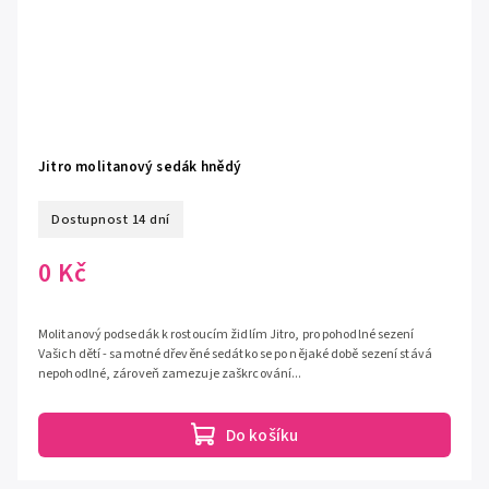
Jitro molitanový sedák hnědý
Dostupnost 14 dní
0 Kč
Molitanový podsedák k rostoucím židlím Jitro, pro pohodlné sezení
Vašich dětí - samotné dřevěné sedátko se po nějaké době sezení stává
nepohodlné, zároveň zamezuje zaškrcování...
Do košíku