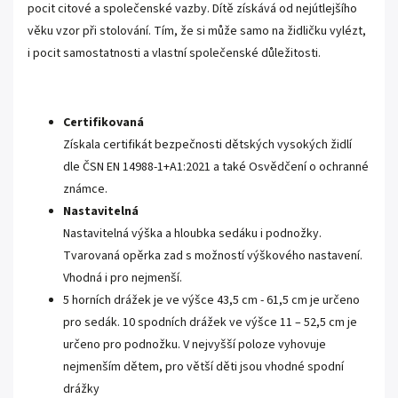
pocit citové a společenské vazby. Dítě získává od nejútlejšího
věku vzor při stolování. Tím, že si může samo na židličku vylézt,
i pocit samostatnosti a vlastní společenské důležitosti.
Certifikovaná
Získala certifikát bezpečnosti dětských vysokých židlí
dle ČSN EN 14988-1+A1:2021 a také Osvědčení o ochranné
známce.
Nastavitelná
Nastavitelná výška a hloubka sedáku i podnožky.
Tvarovaná opěrka zad s možností výškového nastavení.
Vhodná i pro nejmenší.
5 horních drážek je ve výšce 43,5 cm - 61,5 cm je určeno
pro sedák.
10 spodních drážek ve výšce 11 – 52,5 cm je
určeno pro podnožku. V nejvyšší poloze vyhovuje
nejmenším dětem, pro větší děti jsou vhodné spodní
drážky