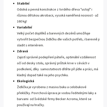
Stabilní
Odolná a pevná konstrukce z tvrdého dřeva "ustojí" i
různou dětskou akrobacii, vysoká naměřená nosnost - až
160 kg!
Variabilní
Velký počet doplňků a barevných dezénů umožňuje
vytvořit bezpečnou židličku dle vašich potřeb, i barevně ji
sladit s interiérem.
Zdravá
Zajistí správné podepření páteře, optimální vzdálenost
očí od desky stolu, správný průtok krve v cévách v
podkolení, díky samostatnosti dítěte při jídle a práci, má
kladný dopad také na jeho psychiku.
Ekologická
Židlička je vyrobena z masivu buku a celobukové
překližky. Povrchová úprava je vodou ředitelnými laky a
barvami od švédské firmy Becker Acroma, které se
používají na hračky.