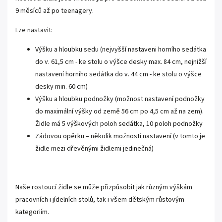
9 měsíců až po teenagery.
Lze nastavit:
Výšku a hloubku sedu (nejvyšší nastaveni horního sedátka
do v. 61,5 cm - ke stolu o výšce desky max. 84 cm, nejnižší
nastavení horního sedátka do v. 44 cm - ke stolu o výšce
desky min. 60 cm)
Výšku a hloubku podnožky (možnost nastavení podnožky
do maximální výšky od země 56 cm po 4,5 cm až na zem).
Židle má 5 výškových poloh sedátka, 10 poloh podnožky
Zádovou opěrku – několik možností nastavení (v tomto je
židle mezi dřevěnými židlemi jedinečná)
Naše rostoucí židle se může přizpůsobit jak různým výškám
pracovních i jídelních stolů, tak i všem dětským růstovým
kategoriím.