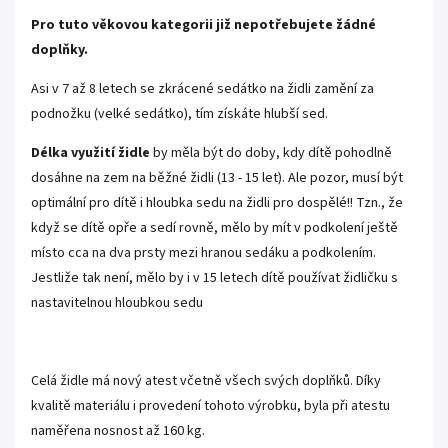
Pro tuto věkovou kategorii již nepotřebujete žádné
doplňky.
Asi v 7 až 8 letech se zkrácené sedátko na židli zamění za
podnožku (velké sedátko), tím získáte hlubší sed.
Délka využití židle
by měla být do doby, kdy dítě pohodlně
dosáhne na zem na běžné židli (13 - 15 let). Ale pozor, musí být
optimální pro dítě i hloubka sedu na židli pro dospělé!! Tzn., že
když se dítě opře a sedí rovně, mělo by mít v podkolení ještě
místo cca na dva prsty mezi hranou sedáku a podkolením.
Jestliže tak není, mělo by i v 15 letech dítě používat židličku s
nastavitelnou hloubkou sedu
Celá židle má nový atest včetně všech svých doplňků. Díky
kvalitě materiálu i provedení tohoto výrobku, byla při atestu
naměřena nosnost až 160 kg.