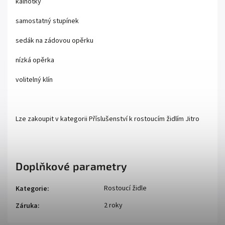
kalhotky
samostatný stupínek
sedák na zádovou opěrku
nízká opěrka
volitelný klín
Lze zakoupit v kategorii Příslušenství k rostoucím židlím Jitro
Doplňkové parametry
Rostoucí židle
Kategorie
:
2 roky
Záruka
: