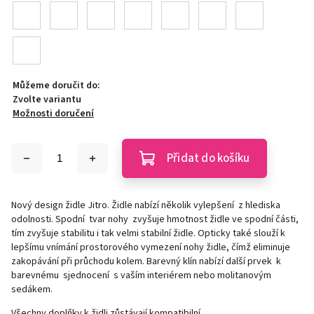
Můžeme doručit do:
Zvolte variantu
Možnosti doručení
Přidat do košíku
Nový design židle Jitro. Židle nabízí několik vylepšení z hlediska
odolnosti. Spodní tvar nohy zvyšuje hmotnost židle ve spodní části,
tím zvyšuje stabilitu i tak velmi stabilní židle. Opticky také slouží k
lepšímu vnímání prostorového vymezení nohy židle, čímž eliminuje
zakopávání při průchodu kolem. Barevný klín nabízí další prvek k
barevnému sjednocení s vaším interiérem nebo molitanovým
sedákem.
Všechny doplňky k židli zůstávají kompatibilní.