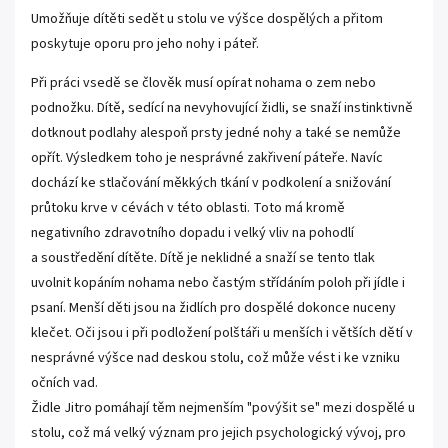
Umožňuje dítěti sedět u stolu ve výšce dospělých a přitom
poskytuje oporu pro jeho nohy i páteř.
Při práci vsedě se člověk musí opírat nohama o zem nebo
podnožku. Dítě, sedící na nevyhovující židli, se snaží instinktivně
dotknout podlahy alespoň prsty jedné nohy a také se nemůže
opřít. Výsledkem toho je nesprávné zakřivení páteře. Navíc
dochází ke stlačování měkkých tkání v podkolení a snižování
průtoku krve v cévách v této oblasti. Toto má kromě
negativního zdravotního dopadu i velký vliv na pohodlí
a soustředění dítěte. Dítě je neklidné a snaží se tento tlak
uvolnit kopáním nohama nebo častým střídáním poloh při jídle i
psaní. Menší děti jsou na židlích pro dospělé dokonce nuceny
klečet. Oči jsou i při podložení polštáři u menších i větších dětí v
nesprávné výšce nad deskou stolu, což může vést i ke vzniku
očních vad.
Židle Jitro pomáhají těm nejmenším "povýšit se" mezi dospělé u
stolu, což má velký význam pro jejich psychologický vývoj, pro