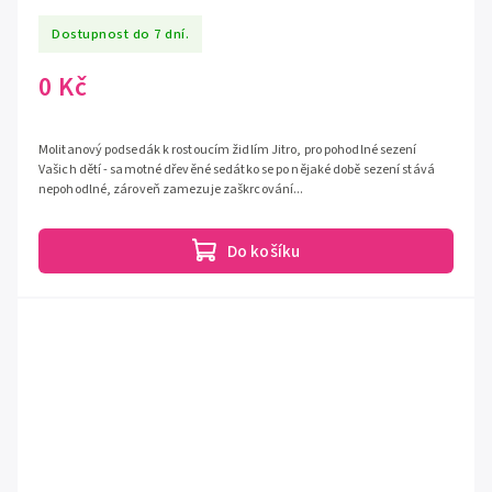
Dostupnost do 7 dní.
0 Kč
Molitanový podsedák k rostoucím židlím Jitro, pro pohodlné sezení
Vašich dětí - samotné dřevěné sedátko se po nějaké době sezení stává
nepohodlné, zároveň zamezuje zaškrcování...
Do košíku