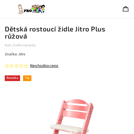
Dětská rostoucí židle Jitro Plus
růžová
Kód:
Zvolte variantu
Značka:
Jitro
Neohodnoceno
Novinka
Tip