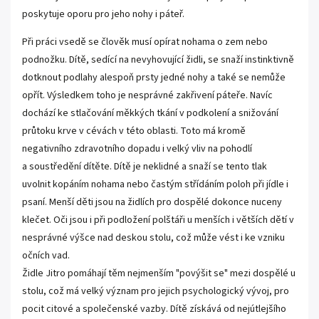
poskytuje oporu pro jeho nohy i páteř.
Při práci vsedě se člověk musí opírat nohama o zem nebo
podnožku. Dítě, sedící na nevyhovující židli, se snaží instinktivně
dotknout podlahy alespoň prsty jedné nohy a také se nemůže
opřít. Výsledkem toho je nesprávné zakřivení páteře. Navíc
dochází ke stlačování měkkých tkání v podkolení a snižování
průtoku krve v cévách v této oblasti. Toto má kromě
negativního zdravotního dopadu i velký vliv na pohodlí
a soustředění dítěte. Dítě je neklidné a snaží se tento tlak
uvolnit kopáním nohama nebo častým střídáním poloh při jídle i
psaní. Menší děti jsou na židlích pro dospělé dokonce nuceny
klečet. Oči jsou i při podložení polštáři u menších i větších dětí v
nesprávné výšce nad deskou stolu, což může vést i ke vzniku
očních vad.
Židle Jitro pomáhají těm nejmenším "povýšit se" mezi dospělé u
stolu, což má velký význam pro jejich psychologický vývoj, pro
pocit citové a společenské vazby. Dítě získává od nejútlejšího