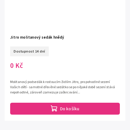
Jitro molitanový sedák hnědý
Dostupnost 14 dní
0 Kč
Molitanový podsedák k rostoucím židlím Jitro, pro pohodlné sezení
Vašich dětí - samotné dřevěné sedátko se po nějaké době sezení stává
nepohodlné, zároveň zamezuje zaškrcování...
Do košíku