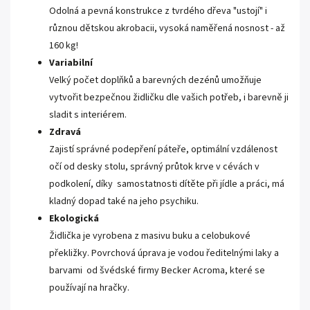
Odolná a pevná konstrukce z tvrdého dřeva "ustojí" i
různou dětskou akrobacii, vysoká naměřená nosnost - až
160 kg!
Variabilní
Velký počet doplňků a barevných dezénů umožňuje
vytvořit bezpečnou židličku dle vašich potřeb, i barevně ji
sladit s interiérem.
Zdravá
Zajistí správné podepření páteře, optimální vzdálenost
očí od desky stolu, správný průtok krve v cévách v
podkolení, díky samostatnosti dítěte při jídle a práci, má
kladný dopad také na jeho psychiku.
Ekologická
Židlička je vyrobena z masivu buku a celobukové
překližky. Povrchová úprava je vodou ředitelnými laky a
barvami od švédské firmy Becker Acroma, které se
používají na hračky.