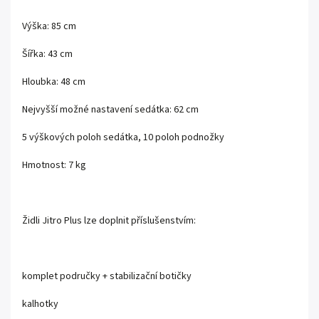
Výška: 85 cm
Šířka: 43 cm
Hloubka: 48 cm
Nejvyšší možné nastavení sedátka: 62 cm
5 výškových poloh sedátka, 10 poloh podnožky
Hmotnost: 7 kg
Židli Jitro Plus lze doplnit příslušenstvím:
komplet područky + stabilizační botičky
kalhotky