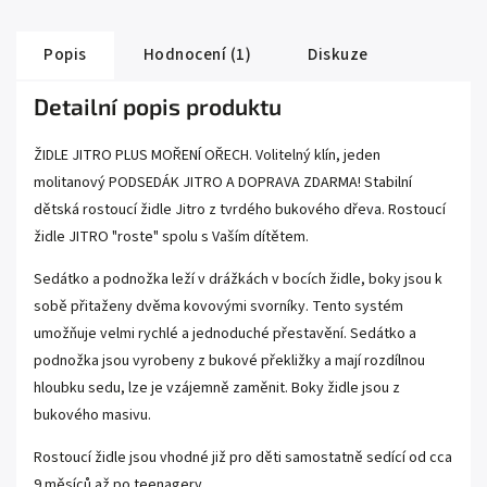
Popis
Hodnocení (1)
Diskuze
Detailní popis produktu
ŽIDLE JITRO PLUS MOŘENÍ OŘECH. Volitelný klín, jeden
molitanový PODSEDÁK JITRO A DOPRAVA ZDARMA! Stabilní
dětská rostoucí židle Jitro z tvrdého bukového dřeva. Rostoucí
židle JITRO "roste" spolu s Vaším dítětem.
Sedátko a podnožka leží v drážkách v bocích židle, boky jsou k
sobě přitaženy dvěma kovovými svorníky. Tento systém
umožňuje velmi rychlé a jednoduché přestavění. Sedátko a
podnožka jsou vyrobeny z bukové překližky a mají rozdílnou
hloubku sedu, lze je vzájemně zaměnit. Boky židle jsou z
bukového masivu.
Rostoucí židle jsou vhodné již pro děti samostatně sedící od cca
9 měsíců až po teenagery.