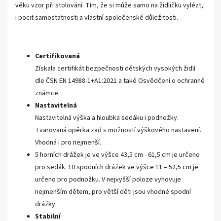
věku vzor při stolování. Tím, že si může samo na židličku vylézt,
i pocit samostatnosti a vlastní společenské důležitosti.
Certifikovaná
Získala certifikát bezpečnosti dětských vysokých židlí
dle ČSN EN 14988-1+A1:2021 a také Osvědčení o ochranné
známce.
Nastavitelná
Nastavitelná výška a hloubka sedáku i podnožky.
Tvarovaná opěrka zad s možností výškového nastavení.
Vhodná i pro nejmenší.
5 horních drážek je ve výšce 43,5 cm - 61,5 cm je určeno
pro sedák.
10 spodních drážek ve výšce 11 – 52,5 cm je
určeno pro podnožku. V nejvyšší poloze vyhovuje
nejmenším dětem, pro větší děti jsou vhodné spodní
drážky
Stabilní