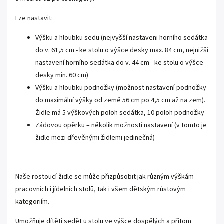
Lze nastavit:
Výšku a hloubku sedu (nejvyšší nastaveni horního sedátka
do v. 61,5 cm - ke stolu o výšce desky max. 84 cm, nejnižší
nastavení horního sedátka do v. 44 cm - ke stolu o výšce
desky min. 60 cm)
Výšku a hloubku podnožky (možnost nastavení podnožky
do maximální výšky od země 56 cm po 4,5 cm až na zem).
Židle má 5 výškových poloh sedátka, 10 poloh podnožky
Zádovou opěrku – několik možností nastavení (v tomto je
židle mezi dřevěnými židlemi jedinečná)
Naše rostoucí židle se může přizpůsobit jak různým výškám
pracovních i jídelních stolů, tak i všem dětským růstovým
kategoriím.
Umožňuje dítěti sedět u stolu ve výšce dospělých a přitom