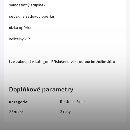
samostatný stupínek
sedák na zádovou opěrku
nízká opěrka
volitelný klín
Lze zakoupit v kategorii Příslušenství k rostoucím židlím Jitro
Doplňkové parametry
Rostoucí židle
Kategorie
:
2 roky
Záruka
: