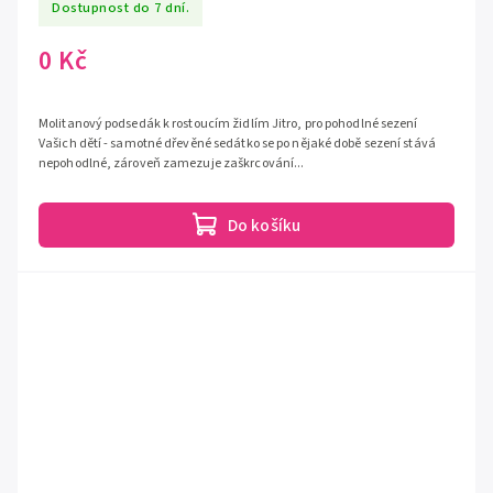
Dostupnost do 7 dní.
0 Kč
Molitanový podsedák k rostoucím židlím Jitro, pro pohodlné sezení
Vašich dětí - samotné dřevěné sedátko se po nějaké době sezení stává
nepohodlné, zároveň zamezuje zaškrcování...
Do košíku