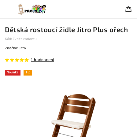
Dětská rostoucí židle Jitro Plus ořech
Kód:
Zvolte variantu
Značka:
Jitro
1 hodnocení
Novinka
Tip