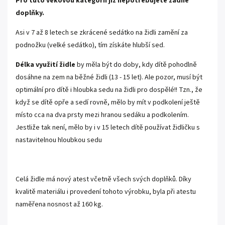
Pro tuto věkovou kategorii již nepotřebujete žádné
doplňky.
Asi v 7 až 8 letech se zkrácené sedátko na židli zamění za
podnožku (velké sedátko), tím získáte hlubší sed.
Délka využití židle
by měla být do doby, kdy dítě pohodlně
dosáhne na zem na běžné židli (13 - 15 let). Ale pozor, musí být
optimální pro dítě i hloubka sedu na židli pro dospělé!! Tzn., že
když se dítě opře a sedí rovně, mělo by mít v podkolení ještě
místo cca na dva prsty mezi hranou sedáku a podkolením.
Jestliže tak není, mělo by i v 15 letech dítě používat židličku s
nastavitelnou hloubkou sedu
Celá židle má nový atest včetně všech svých doplňků. Díky
kvalitě materiálu i provedení tohoto výrobku, byla při atestu
naměřena nosnost až 160 kg.