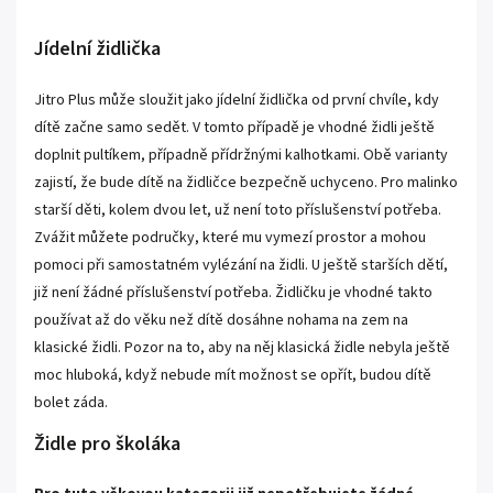
Jídelní židlička
Jitro Plus může sloužit jako jídelní židlička od první chvíle, kdy
dítě začne samo sedět. V tomto případě je vhodné židli ještě
doplnit pultíkem, případně přídržnými kalhotkami. Obě varianty
zajistí, že bude dítě na židličce bezpečně uchyceno. Pro malinko
starší děti, kolem dvou let, už není toto příslušenství potřeba.
Zvážit můžete područky, které mu vymezí prostor a mohou
pomoci při samostatném vylézání na židli. U ještě starších dětí,
již není žádné příslušenství potřeba. Židličku je vhodné takto
používat až do věku než dítě dosáhne nohama na zem na
klasické židli. Pozor na to, aby na něj klasická židle nebyla ještě
moc hluboká, když nebude mít možnost se opřít, budou dítě
bolet záda.
Židle pro školáka