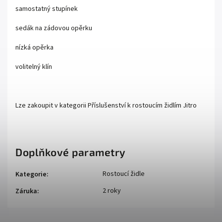
samostatný stupínek
sedák na zádovou opěrku
nízká opěrka
volitelný klín
Lze zakoupit v kategorii Příslušenství k rostoucím židlím Jitro
Doplňkové parametry
Rostoucí židle
Kategorie
:
2 roky
Záruka
: