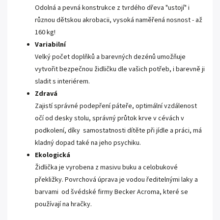
Odolná a pevná konstrukce z tvrdého dřeva "ustojí" i
různou dětskou akrobacii, vysoká naměřená nosnost - až
160 kg!
Variabilní
Velký počet doplňků a barevných dezénů umožňuje
vytvořit bezpečnou židličku dle vašich potřeb, i barevně ji
sladit s interiérem.
Zdravá
Zajistí správné podepření páteře, optimální vzdálenost
očí od desky stolu, správný průtok krve v cévách v
podkolení, díky samostatnosti dítěte při jídle a práci, má
kladný dopad také na jeho psychiku.
Ekologická
Židlička je vyrobena z masivu buku a celobukové
překližky. Povrchová úprava je vodou ředitelnými laky a
barvami od švédské firmy Becker Acroma, které se
používají na hračky.