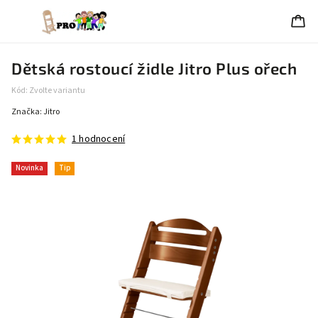
Dětská rostoucí židle Jitro Plus ořech
Kód:
Zvolte variantu
Značka:
Jitro
1 hodnocení
Novinka
Tip