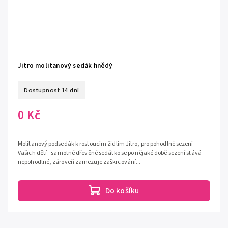
Jitro molitanový sedák hnědý
Dostupnost 14 dní
0 Kč
Molitanový podsedák k rostoucím židlím Jitro, pro pohodlné sezení
Vašich dětí - samotné dřevěné sedátko se po nějaké době sezení stává
nepohodlné, zároveň zamezuje zaškrcování...
Do košíku