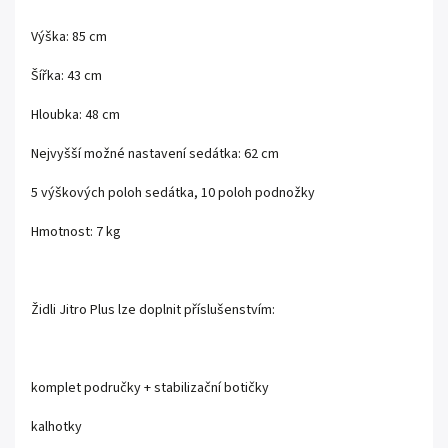
Výška: 85 cm
Šířka: 43 cm
Hloubka: 48 cm
Nejvyšší možné nastavení sedátka: 62 cm
5 výškových poloh sedátka, 10 poloh podnožky
Hmotnost: 7 kg
Židli Jitro Plus lze doplnit příslušenstvím:
komplet područky + stabilizační botičky
kalhotky