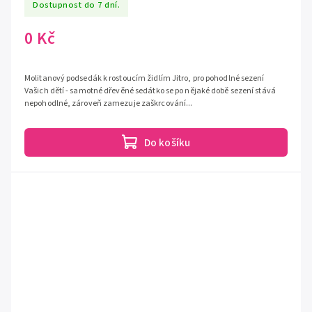
Dostupnost do 7 dní.
0 Kč
Molitanový podsedák k rostoucím židlím Jitro, pro pohodlné sezení
Vašich dětí - samotné dřevěné sedátko se po nějaké době sezení stává
nepohodlné, zároveň zamezuje zaškrcování...
Do košíku