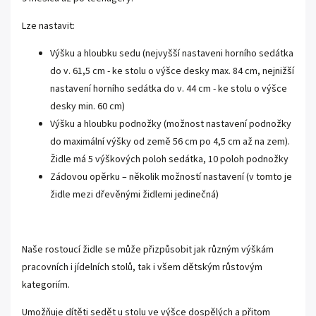
Lze nastavit:
Výšku a hloubku sedu (nejvyšší nastaveni horního sedátka
do v. 61,5 cm - ke stolu o výšce desky max. 84 cm, nejnižší
nastavení horního sedátka do v. 44 cm - ke stolu o výšce
desky min. 60 cm)
Výšku a hloubku podnožky (možnost nastavení podnožky
do maximální výšky od země 56 cm po 4,5 cm až na zem).
Židle má 5 výškových poloh sedátka, 10 poloh podnožky
Zádovou opěrku – několik možností nastavení (v tomto je
židle mezi dřevěnými židlemi jedinečná)
Naše rostoucí židle se může přizpůsobit jak různým výškám
pracovních i jídelních stolů, tak i všem dětským růstovým
kategoriím.
Umožňuje dítěti sedět u stolu ve výšce dospělých a přitom