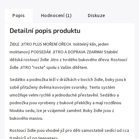
Popis
Hodnocení (1)
Diskuze
Detailní popis produktu
ŽIDLE JITRO PLUS MOŘENÍ OŘECH. Volitelný klín, jeden
molitanový PODSEDÁK JITRO A DOPRAVA ZDARMA! Stabilní
dětská rostoucí židle Jitro z tvrdého bukového dřeva. Rostoucí
židle JITRO "roste" spolu s Vaším dítětem.
Sedátko a podnožka leží v drážkách v bocích židle, boky jsou k
sobě přitaženy dvěma kovovými svorníky. Tento systém
umožňuje velmi rychlé a jednoduché přestavění. Sedátko a
podnožka jsou vyrobeny z bukové překližky a mají rozdílnou
hloubku sedu, lze je vzájemně zaměnit. Boky židle jsou z
bukového masivu.
Rostoucí židle jsou vhodné již pro děti samostatně sedící od cca
9 měsíců až po teenagery.