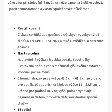
věku vzor při stolování. Tím, že si může samo na židličku vylézt,
i pocit samostatnosti a vlastní společenské důležitosti.
Certifikovaná
Získala certifikát bezpečnosti dětských vysokých židlí
dle ČSN EN 14988-1+A1:2021 a také Osvědčení o ochranné
známce.
Nastavitelná
Nastavitelná výška a hloubka sedáku i podnožky.
Tvarovaná opěrka zad s možností výškového nastavení.
Vhodná i pro nejmenší.
5 horních drážek je ve výšce 43,5 cm - 61,5 cm je určeno
pro sedák.
10 spodních drážek ve výšce 11 – 52,5 cm je
určeno pro podnožku. V nejvyšší poloze vyhovuje
nejmenším dětem, pro větší děti jsou vhodné spodní
drážky
Stabilní