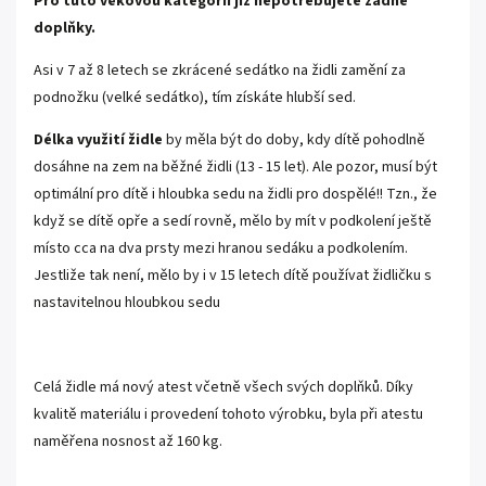
Pro tuto věkovou kategorii již nepotřebujete žádné
doplňky.
Asi v 7 až 8 letech se zkrácené sedátko na židli zamění za
podnožku (velké sedátko), tím získáte hlubší sed.
Délka využití židle
by měla být do doby, kdy dítě pohodlně
dosáhne na zem na běžné židli (13 - 15 let). Ale pozor, musí být
optimální pro dítě i hloubka sedu na židli pro dospělé!! Tzn., že
když se dítě opře a sedí rovně, mělo by mít v podkolení ještě
místo cca na dva prsty mezi hranou sedáku a podkolením.
Jestliže tak není, mělo by i v 15 letech dítě používat židličku s
nastavitelnou hloubkou sedu
Celá židle má nový atest včetně všech svých doplňků. Díky
kvalitě materiálu i provedení tohoto výrobku, byla při atestu
naměřena nosnost až 160 kg.