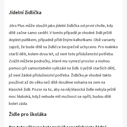
Jídelní židlička
Jitro Plus může sloužit jako jídelní židlička od první chvíle, kdy
dítě začne samo sedět. V tomto případě je vhodné židli ještě
doplnit pultíkem, případně přídržnými kalhotkami. Obě varianty
zajistí, že bude dítě na židličce bezpečně uchyceno. Pro malinko
starší děti, kolem dvou let, už není toto příslušenství potřeba.
Zvážit můžete područky, které mu vymezí prostor a mohou
pomoci při samostatném vylézání na židli. U ještě starších dětí,
již není žádné příslušenství potřeba. Židličku je vhodné takto
používat až do věku než dítě dosáhne nohama na zem na
klasické židli. Pozor na to, aby na něj klasická židle nebyla ještě
moc hluboká, když nebude mít možnost se opřít, budou dítě
bolet záda.
Židle pro školáka