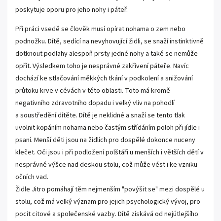
poskytuje oporu pro jeho nohy i páteř.
Při práci vsedě se člověk musí opírat nohama o zem nebo
podnožku. Dítě, sedící na nevyhovující židli, se snaží instinktivně
dotknout podlahy alespoň prsty jedné nohy a také se nemůže
opřít. Výsledkem toho je nesprávné zakřivení páteře. Navíc
dochází ke stlačování měkkých tkání v podkolení a snižování
průtoku krve v cévách v této oblasti. Toto má kromě
negativního zdravotního dopadu i velký vliv na pohodlí
a soustředění dítěte. Dítě je neklidné a snaží se tento tlak
uvolnit kopáním nohama nebo častým střídáním poloh při jídle i
psaní. Menší děti jsou na židlích pro dospělé dokonce nuceny
klečet. Oči jsou i při podložení polštáři u menších i větších dětí v
nesprávné výšce nad deskou stolu, což může vést i ke vzniku
očních vad.
Židle Jitro pomáhají těm nejmenším "povýšit se" mezi dospělé u
stolu, což má velký význam pro jejich psychologický vývoj, pro
pocit citové a společenské vazby. Dítě získává od nejútlejšího