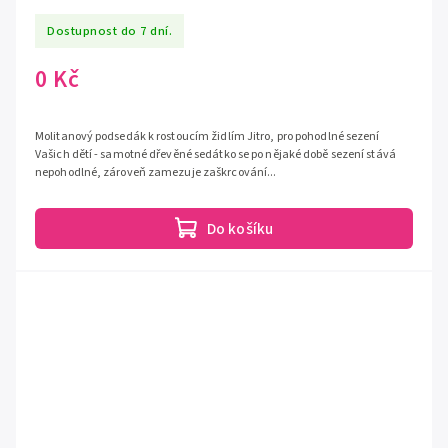
Dostupnost do 7 dní.
0 Kč
Molitanový podsedák k rostoucím židlím Jitro, pro pohodlné sezení
Vašich dětí - samotné dřevěné sedátko se po nějaké době sezení stává
nepohodlné, zároveň zamezuje zaškrcování...
Do košíku