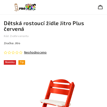
Dětská rostoucí židle Jitro Plus
červená
Kód:
Zvolte variantu
Značka:
Jitro
Neohodnoceno
Novinka
Tip