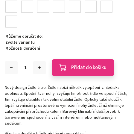
Můžeme doručit do:
Zvolte variantu
Možnosti doručení
Přidat do košíku
Nový design židle Jitro. Židle nabízí několik vylepšení z hlediska
odolnosti. Spodní tvar nohy zvyšuje hmotnost židle ve spodní části,
tím zvyšuje stabilitu i tak velmi stabilní židle. Opticky také slouží k
lepšímu vnímání prostorového vymezení nohy židle, čímž eliminuje
zakopávání při průchodu kolem. Barevný klín nabízí další prvek k
barevnému sjednocení s vaším interiérem nebo molitanovým
sedákem.
Všechny doplňky k židli zůstávají kompatibilní.