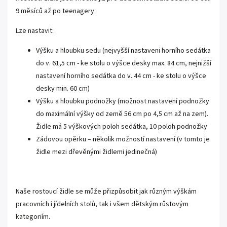
9 měsíců až po teenagery.
Lze nastavit:
Výšku a hloubku sedu (nejvyšší nastaveni horního sedátka
do v. 61,5 cm - ke stolu o výšce desky max. 84 cm, nejnižší
nastavení horního sedátka do v. 44 cm - ke stolu o výšce
desky min. 60 cm)
Výšku a hloubku podnožky (možnost nastavení podnožky
do maximální výšky od země 56 cm po 4,5 cm až na zem).
Židle má 5 výškových poloh sedátka, 10 poloh podnožky
Zádovou opěrku – několik možností nastavení (v tomto je
židle mezi dřevěnými židlemi jedinečná)
Naše rostoucí židle se může přizpůsobit jak různým výškám
pracovních i jídelních stolů, tak i všem dětským růstovým
kategoriím.