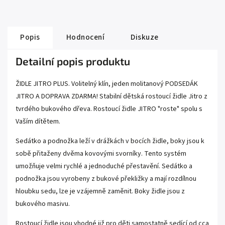
Popis
Hodnocení
Diskuze
Detailní popis produktu
ŽIDLE JITRO PLUS. Volitelný klín, jeden molitanový PODSEDÁK
JITRO A DOPRAVA ZDARMA! Stabilní dětská rostoucí židle Jitro z
tvrdého bukového dřeva. Rostoucí židle JITRO "roste" spolu s
Vaším dítětem.
Sedátko a podnožka leží v drážkách v bocích židle, boky jsou k
sobě přitaženy dvěma kovovými svorníky. Tento systém
umožňuje velmi rychlé a jednoduché přestavění. Sedátko a
podnožka jsou vyrobeny z bukové překližky a mají rozdílnou
hloubku sedu, lze je vzájemně zaměnit. Boky židle jsou z
bukového masivu.
Rostoucí židle jsou vhodné již pro děti samostatně sedící od cca