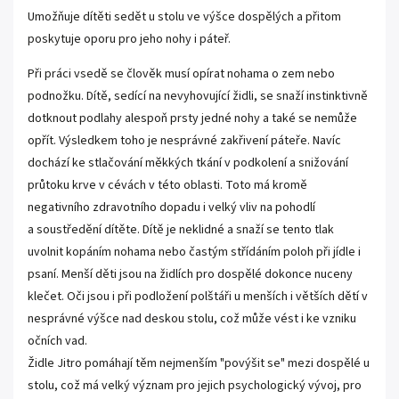
Umožňuje dítěti sedět u stolu ve výšce dospělých a přitom
poskytuje oporu pro jeho nohy i páteř.
Při práci vsedě se člověk musí opírat nohama o zem nebo
podnožku. Dítě, sedící na nevyhovující židli, se snaží instinktivně
dotknout podlahy alespoň prsty jedné nohy a také se nemůže
opřít. Výsledkem toho je nesprávné zakřivení páteře. Navíc
dochází ke stlačování měkkých tkání v podkolení a snižování
průtoku krve v cévách v této oblasti. Toto má kromě
negativního zdravotního dopadu i velký vliv na pohodlí
a soustředění dítěte. Dítě je neklidné a snaží se tento tlak
uvolnit kopáním nohama nebo častým střídáním poloh při jídle i
psaní. Menší děti jsou na židlích pro dospělé dokonce nuceny
klečet. Oči jsou i při podložení polštáři u menších i větších dětí v
nesprávné výšce nad deskou stolu, což může vést i ke vzniku
očních vad.
Židle Jitro pomáhají těm nejmenším "povýšit se" mezi dospělé u
stolu, což má velký význam pro jejich psychologický vývoj, pro