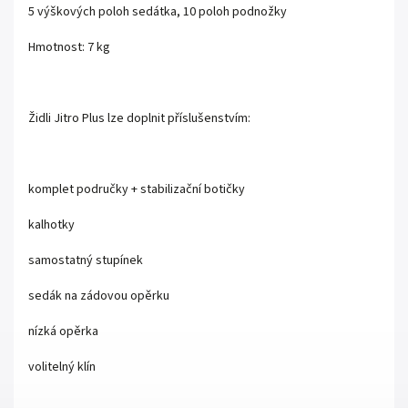
5 výškových poloh sedátka, 10 poloh podnožky
Hmotnost: 7 kg
Židli Jitro Plus lze doplnit příslušenstvím:
komplet područky + stabilizační botičky
kalhotky
samostatný stupínek
sedák na zádovou opěrku
nízká opěrka
volitelný klín