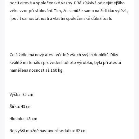
pocit citové a společenské vazby. Dítě získává od nejútlejšího
věku vzor při stolování. Tím, že si může samo na židličku vylézt,
i pocit samostatnosti a vlastní společenské důležitosti.
Celá židle má nový atest včetně všech svých doplňků. Díky
kvalitě materiálu i provedení tohoto výrobku, byla při atestu
naměřena nosnost až 160 kg.
Výška: 85 cm
Šířka: 43 cm
Hloubka: 48 cm
Nejvyšší možné nastavení sedátka: 62 cm