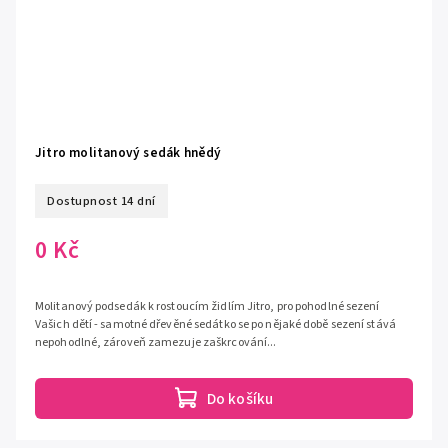
Jitro molitanový sedák hnědý
Dostupnost 14 dní
0 Kč
Molitanový podsedák k rostoucím židlím Jitro, pro pohodlné sezení
Vašich dětí - samotné dřevěné sedátko se po nějaké době sezení stává
nepohodlné, zároveň zamezuje zaškrcování...
Do košíku