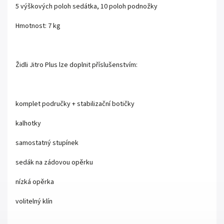
5 výškových poloh sedátka, 10 poloh podnožky
Hmotnost: 7 kg
Židli Jitro Plus lze doplnit příslušenstvím:
komplet područky + stabilizační botičky
kalhotky
samostatný stupínek
sedák na zádovou opěrku
nízká opěrka
volitelný klín