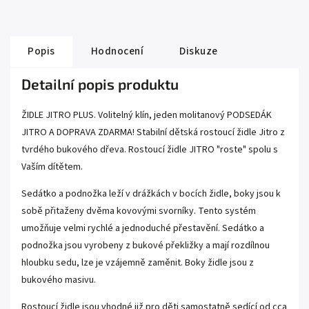
Popis
Hodnocení
Diskuze
Detailní popis produktu
ŽIDLE JITRO PLUS. Volitelný klín, jeden molitanový PODSEDÁK
JITRO A DOPRAVA ZDARMA! Stabilní dětská rostoucí židle Jitro z
tvrdého bukového dřeva. Rostoucí židle JITRO "roste" spolu s
Vaším dítětem.
Sedátko a podnožka leží v drážkách v bocích židle, boky jsou k
sobě přitaženy dvěma kovovými svorníky. Tento systém
umožňuje velmi rychlé a jednoduché přestavění. Sedátko a
podnožka jsou vyrobeny z bukové překližky a mají rozdílnou
hloubku sedu, lze je vzájemně zaměnit. Boky židle jsou z
bukového masivu.
Rostoucí židle jsou vhodné již pro děti samostatně sedící od cca