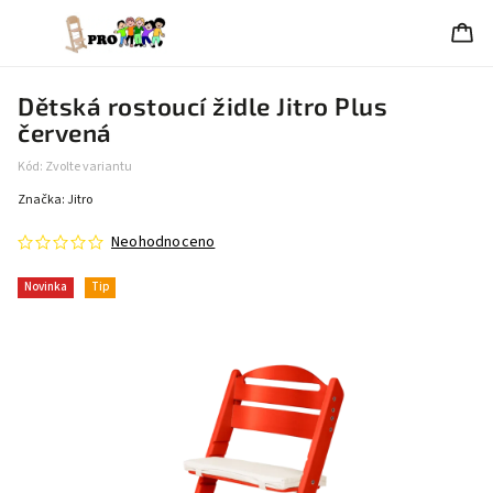
Dětská rostoucí židle Jitro Plus
červená
Kód:
Zvolte variantu
Značka:
Jitro
Neohodnoceno
Novinka
Tip