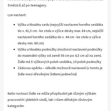
9 měsíců až po teenagery.
Lze nastavit:
Výšku a hloubku sedu (nejvyšší nastaveni horního sedátka
do v. 61,5 cm - ke stolu o výšce desky max. 84 cm, nejnižší
nastavení horního sedátka do v. 44 cm - ke stolu o výšce
desky min. 60 cm)
Výšku a hloubku podnožky (možnost nastavení podnožky
do maximální výšky od země 56 cm po 4,5 cm až na zem).
Židle má 5 výškových poloh sedátka, 10 poloh podnožky
Zádovou opěrku – několik možností nastavení (v tomto je
židle mezi dřevěnými židlemi jedinečná)
Naše rostoucí židle se může přizpůsobit jak různým výškám
pracovních i jídelních stolů, tak i všem dětským růstovým
kategoriím.