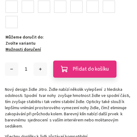
Můžeme doručit do:
Zvolte variantu
Možnosti doručení
Přidat do košíku
Nový design židle Jitro. Židle nabízí několik vylepšení z hlediska
odolnosti. Spodní tvar nohy zvyšuje hmotnost židle ve spodní části,
tím zvyšuje stabilitu i tak velmi stabilní židle. Opticky také slouží k
lepšímu vnímání prostorového vymezení nohy židle, čímž eliminuje
zakopávání při průchodu kolem. Barevný klín nabízí další prvek k
barevnému sjednocení s vaším interiérem nebo molitanovým
sedákem.
Všechny doplňky k židli zůstávají kompatibilní.