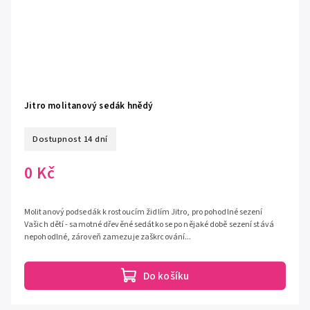
Jitro molitanový sedák hnědý
Dostupnost 14 dní
0 Kč
Molitanový podsedák k rostoucím židlím Jitro, pro pohodlné sezení
Vašich dětí - samotné dřevěné sedátko se po nějaké době sezení stává
nepohodlné, zároveň zamezuje zaškrcování...
Do košíku