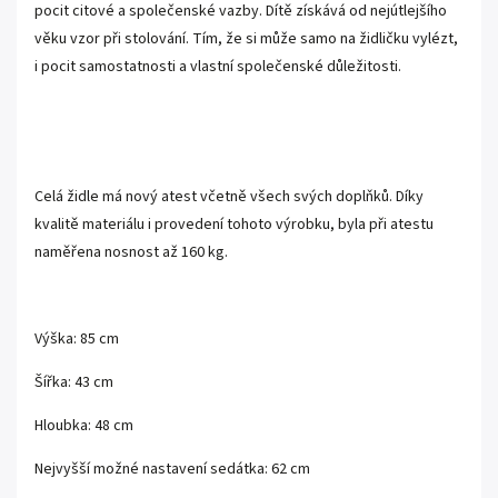
pocit citové a společenské vazby. Dítě získává od nejútlejšího
věku vzor při stolování. Tím, že si může samo na židličku vylézt,
i pocit samostatnosti a vlastní společenské důležitosti.
Celá židle má nový atest včetně všech svých doplňků. Díky
kvalitě materiálu i provedení tohoto výrobku, byla při atestu
naměřena nosnost až 160 kg.
Výška: 85 cm
Šířka: 43 cm
Hloubka: 48 cm
Nejvyšší možné nastavení sedátka: 62 cm