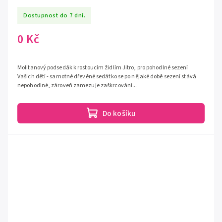
Dostupnost do 7 dní.
0 Kč
Molitanový podsedák k rostoucím židlím Jitro, pro pohodlné sezení
Vašich dětí - samotné dřevěné sedátko se po nějaké době sezení stává
nepohodlné, zároveň zamezuje zaškrcování...
Do košíku