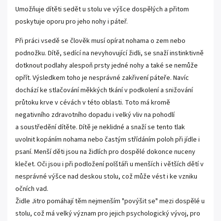
Umožňuje dítěti sedět u stolu ve výšce dospělých a přitom
poskytuje oporu pro jeho nohy i páteř.
Při práci vsedě se člověk musí opírat nohama o zem nebo
podnožku. Dítě, sedící na nevyhovující židli, se snaží instinktivně
dotknout podlahy alespoň prsty jedné nohy a také se nemůže
opřít. Výsledkem toho je nesprávné zakřivení páteře. Navíc
dochází ke stlačování měkkých tkání v podkolení a snižování
průtoku krve v cévách v této oblasti. Toto má kromě
negativního zdravotního dopadu i velký vliv na pohodlí
a soustředění dítěte. Dítě je neklidné a snaží se tento tlak
uvolnit kopáním nohama nebo častým střídáním poloh při jídle i
psaní. Menší děti jsou na židlích pro dospělé dokonce nuceny
klečet. Oči jsou i při podložení polštáři u menších i větších dětí v
nesprávné výšce nad deskou stolu, což může vést i ke vzniku
očních vad.
Židle Jitro pomáhají těm nejmenším "povýšit se" mezi dospělé u
stolu, což má velký význam pro jejich psychologický vývoj, pro