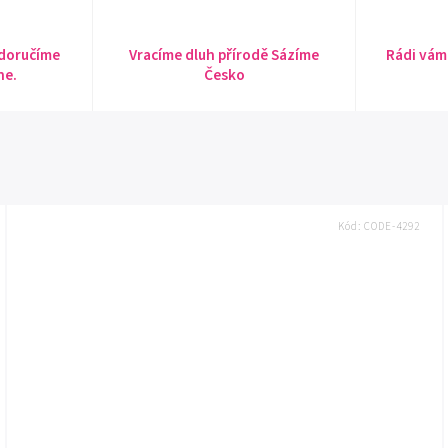
 doručíme
Vracíme dluh přírodě Sázíme
Rádi vám
ne.
Česko
Kód:
CODE-4292