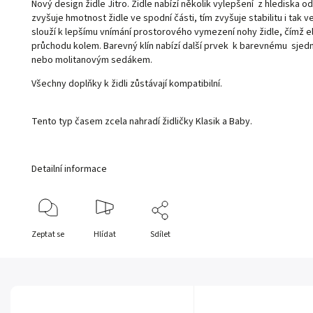
Nový design židle Jitro. Židle nabízí několik vylepšení z hlediska o
zvyšuje hmotnost židle ve spodní části, tím zvyšuje stabilitu i tak ve
slouží k lepšímu vnímání prostorového vymezení nohy židle, čímž el
průchodu kolem. Barevný klín nabízí další prvek k barevnému sjed
nebo molitanovým sedákem.
Všechny doplňky k židli zůstávají kompatibilní.
Tento typ časem zcela nahradí židličky Klasik a Baby.
Detailní informace
Zeptat se
Hlídat
Sdílet