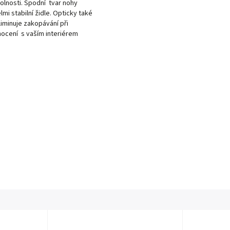
dolnosti. Spodní tvar nohy
lmi stabilní židle. Opticky také
iminuje zakopávání při
nocení s vaším interiérem