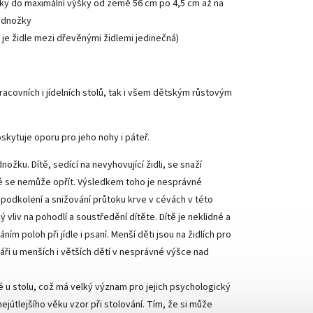
y do maximální výšky od země 56 cm po 4,5 cm až na
podnožky
je židle mezi dřevěnými židlemi jedinečná)
acovních i jídelních stolů, tak i všem dětským růstovým
skytuje oporu pro jeho nohy i páteř.
žku. Dítě, sedící na nevyhovující židli, se snaží
ké se nemůže opřít. Výsledkem toho je nesprávné
 podkolení a snižování průtoku krve v cévách v této
vliv na pohodlí a soustředění dítěte. Dítě je neklidné a
m poloh při jídle i psaní. Menší děti jsou na židlích pro
áři u menších i větších dětí v nesprávné výšce nad
 u stolu, což má velký význam pro jejich psychologický
ejútlejšího věku vzor při stolování. Tím, že si může