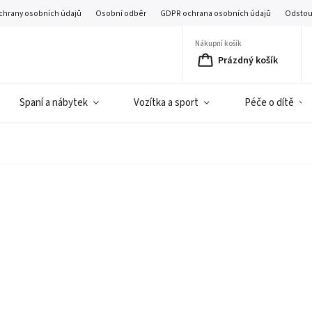
chrany osobních údajů
Osobní odběr
GDPR ochrana osobních údajů
Odstou
Nákupní košík
Prázdný košík
Spaní a nábytek
Vozítka a sport
Péče o dítě