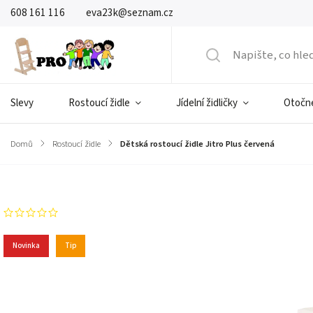
608 161 116
eva23k@seznam.cz
Slevy
Rostoucí židle
Jídelní židličky
Otočné
Domů
/
Rostoucí židle
/
Dětská rostoucí židle Jitro Plus červená
Značka:
Jitro
Neohodnoceno
Novinka
Tip