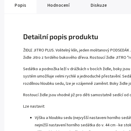
Popis
Hodnocení
Diskuze
Detailní popis produktu
ŽIDLE JITRO PLUS. Volitelný klín, jeden molitanový PODSEDÁK
židle Jitro z tvrdého bukového dřeva. Rostoucí židle JITRO "r
Sedátko a podnožka leží v drážkách v bocích židle, boky jso
systém umožňuje velmi rychlé a jednoduché přestavění. Sedá
rozdílnou hloubku sedu, lze je vzájemně zaměnit. Boky židle 
Rostoucí židle jsou vhodné již pro děti samostatně sedící od
Lze nastavit:
Výšku a hloubku sedu (nejvyšší nastaveni horního sedát
nejnižší nastavení horního sedátka do v. 44 cm - ke sto