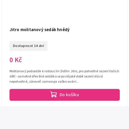
Jitro molitanový sedák hnědý
Dostupnost 14 dní
0 Kč
Molitanový podsedák k rostoucím židlím Jitro, pro pohodlné sezení Vašich
dětí - samotné dřevěné sedátko se po nějaké době sezení stává
nepohodlné, zároveň zamezuje zaškrcování...
Do košíku