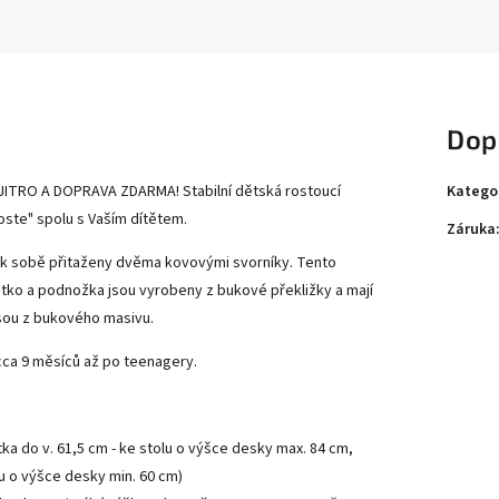
Dop
Katego
 JITRO A DOPRAVA ZDARMA! Stabilní dětská rostoucí
oste" spolu s Vaším dítětem.
Záruka
u k sobě přitaženy dvěma kovovými svorníky. Tento
tko a podnožka jsou vyrobeny z bukové překližky a mají
jsou z bukového masivu.
 cca 9 měsíců až po teenagery.
ka do v. 61,5 cm - ke stolu o výšce desky max. 84 cm,
lu o výšce desky min. 60 cm)