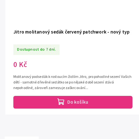
Jitro molitanový sedák červený patchwork - nový typ
Dostupnost do 7 dní.
0 Kč
Molitanový podsedák k rostoucím židlím Jitro, pro pohodlné sezení Vašich
dětí - samotné dřevěné sedátko se po nějaké době sezení stává
nepohodlné, zároveň zamezuje zaškrcování...
Do košíku