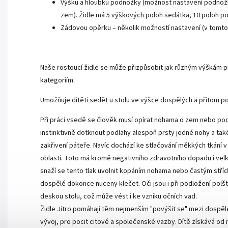
Výšku a hloubku podnožky (možnost nastavení podnožk
zem). Židle má 5 výškových poloh sedátka, 10 poloh 
Zádovou opěrku – několik možností nastavení (v tomto 
Naše rostoucí židle se může přizpůsobit jak různým výškám pr
kategoriím.
Umožňuje dítěti sedět u stolu ve výšce dospělých a přitom po
Při práci vsedě se člověk musí opírat nohama o zem nebo podno
instinktivně dotknout podlahy alespoň prsty jedné nohy a ta
zakřivení páteře. Navíc dochází ke stlačování měkkých tkání v
oblasti. Toto má kromě negativního zdravotního dopadu i velký 
snaží se tento tlak uvolnit kopáním nohama nebo častým střídání
dospělé dokonce nuceny klečet. Oči jsou i při podložení polšt
deskou stolu, což může vést i ke vzniku očních vad.
Židle Jitro pomáhají těm nejmenším "povýšit se" mezi dospělé
vývoj, pro pocit citové a společenské vazby. Dítě získává od n