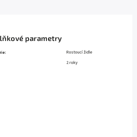
lňkové parametry
Rostoucí židle
rie
:
2 roky
: