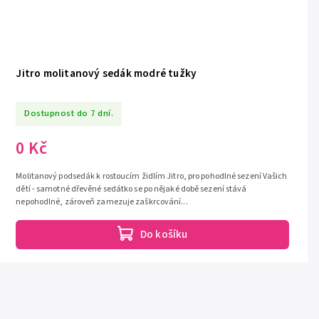
Jitro molitanový sedák modré tužky
Dostupnost do 7 dní.
0 Kč
Molitanový podsedák k rostoucím židlím Jitro, pro pohodlné sezení Vašich
dětí - samotné dřevěné sedátko se po nějaké době sezení stává
nepohodlné, zároveň zamezuje zaškrcování...
Do košíku