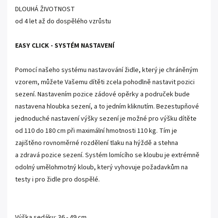
DLOUHÁ ŽIVOTNOST
od 4 let až do dospělého vzrůstu
EASY CLICK - SYSTÉM NASTAVENÍ
Pomocí našeho systému nastavování židle, který je chráněným
vzorem, můžete Vašemu dítěti zcela pohodlně nastavit pozici
sezení. Nastavením pozice zádové opěrky a područek bude
nastavena hloubka sezení, a to jedním kliknutím. Bezestupňové
jednoduché nastavení výšky sezení je možné pro výšku dítěte
od 110 do 180 cm při maximální hmotnosti 110 kg. Tím je
zajištěno rovnoměrné rozdělení tlaku na hýždě a stehna
a zdravá pozice sezení. Systém lomícího se kloubu je extrémně
odolný umělohmotný kloub, který vyhovuje požadavkům na
testy i pro židle pro dospělé.
Výška sedáku: 36 - 49 cm