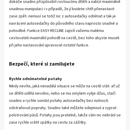
dokáže snadno přizpůsobit rostoucímu dítěti a nabízí maximálně
snadnou manipulaci i v případě, že jí budete chtít přenastavit
zase zpět- nemusí se totiž nic z autosedačky odnímat a tak je
navrácení autosedačky do původního stavu naprosto snadné a
pohodlné. Funkce EASY RECLINE zajistí vašemu malému
cestovateli maximální pohodlí na cestě, bez toho abyste museli
při jeho nastavování upravovat ostatní funkce.
Bezpečí, které si zamilujete
Rychle odnímatelné potahy
Nikdy nevíte, jaká nenadálá situace se může na cestě stát- ať už
se dítěti udělá nevolno, nebo se mu omylem vylije džus, stačí
snadno a rychle sundat potahy autosedačky bez nutnosti
odstraňovat popruhy. Snadno také můžete odejmout a vyprat
polstrování pásů. Potahy jsou pratelné, takže vám nic nebrání se
zase rychle vrátit zpátky na cestu za zážitky.