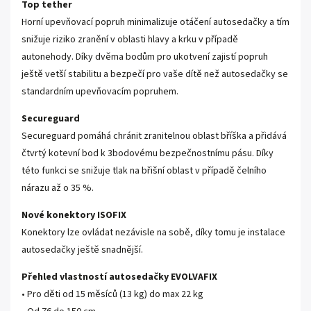
Top tether
Horní upevňovací popruh minimalizuje otáčení autosedačky a tím
snižuje riziko zranění v oblasti hlavy a krku v případě
autonehody. Díky dvěma bodům pro ukotvení zajistí popruh
ještě vetší stabilitu a bezpečí pro vaše dítě než autosedačky se
standardním upevňovacím popruhem.
Secureguard
Secureguard pomáhá chránit zranitelnou oblast bříška a přidává
čtvrtý kotevní bod k 3bodovému bezpečnostnímu pásu. Díky
této funkci se snižuje tlak na břišní oblast v případě čelního
nárazu až o 35 %.
Nové konektory ISOFIX
Konektory lze ovládat nezávisle na sobě, díky tomu je instalace
autosedačky ještě snadnější.
Přehled vlastností autosedačky EVOLVAFIX
• Pro děti od 15 měsíců (13 kg) do max 22 kg