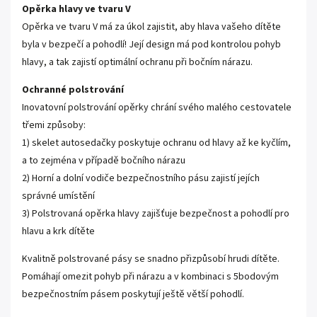
Opěrka hlavy ve tvaru V
Opěrka ve tvaru V má za úkol zajistit, aby hlava vašeho dítěte
byla v bezpečí a pohodlí! Její design má pod kontrolou pohyb
hlavy, a tak zajistí optimální ochranu při bočním nárazu.
Ochranné polstrování
Inovatovní polstrování opěrky chrání svého malého cestovatele
třemi způsoby:
1) skelet autosedačky poskytuje ochranu od hlavy až ke kyčlím,
a to zejména v případě bočního nárazu
2) Horní a dolní vodiče bezpečnostního pásu zajistí jejích
správné umístění
3) Polstrovaná opěrka hlavy zajišťuje bezpečnost a pohodlí pro
hlavu a krk dítěte
Kvalitně polstrované pásy se snadno přizpůsobí hrudi dítěte.
Pomáhají omezit pohyb při nárazu a v kombinaci s 5bodovým
bezpečnostním pásem poskytují ještě větší pohodlí.