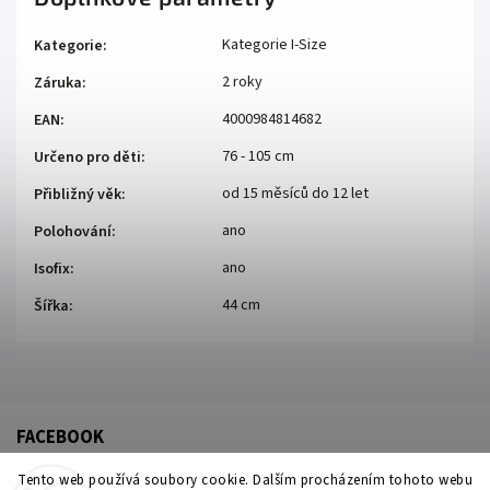
Kategorie I-Size
Kategorie
:
2 roky
Záruka
:
4000984814682
EAN
:
76 - 105 cm
Určeno pro děti
:
od 15 měsíců do 12 let
Přibližný věk
:
ano
Polohování
:
ano
Isofix
:
44 cm
Šířka
:
FACEBOOK
Tento web používá soubory cookie. Dalším procházením tohoto webu