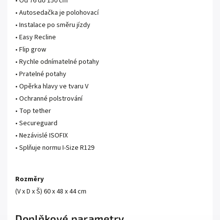
• Od 76 do 150 cm
• Autosedačka je polohovací
• Instalace po směru jízdy
• Easy Recline
• Flip grow
• Rychle odnímatelné potahy
• Pratelné potahy
• Opěrka hlavy ve tvaru V
• Ochranné polstrování
• Top tether
• Secureguard
• Nezávislé ISOFIX
• Splňuje normu I-Size R129
Rozměry
(V x D x Š) 60 x 48 x 44 cm
Doplňkové parametry