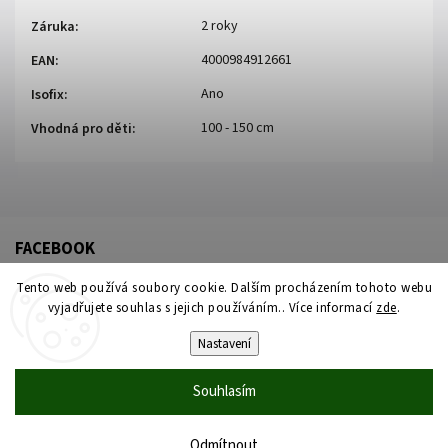
2 roky
Záruka
:
4000984912661
EAN
:
Ano
Isofix
:
100 - 150 cm
Vhodná pro děti
:
FACEBOOK
Tento web používá soubory cookie. Dalším procházením tohoto webu
vyjadřujete souhlas s jejich používáním.. Více informací
zde
.
Nastavení
Souhlasím
Copyright 2026
Židleproděti
. Všechna práva vyhrazena.
Upravit nastavení cookies
Odmítnout