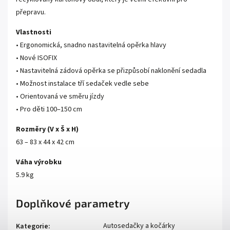
přepravu.
Vlastnosti
• Ergonomická, snadno nastavitelná opěrka hlavy
• Nové ISOFIX
• Nastavitelná zádová opěrka se přizpůsobí naklonění sedadla
• Možnost instalace tří sedaček vedle sebe
• Orientovaná ve směru jízdy
• Pro děti 100–150 cm
Rozměry (V x Š x H)
63 – 83 x 44 x 42 cm
Váha výrobku
5.9 kg
Doplňkové parametry
Autosedačky a kočárky
Kategorie
: