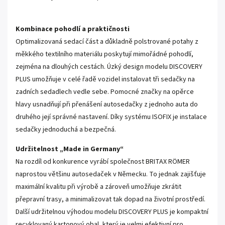
Kombinace pohodlí a praktičnosti
Optimalizovaná sedací část a důkladně polstrované potahy z
měkkého textilního materiálu poskytují mimořádné pohodlí,
zejména na dlouhých cestách. Úzký design modelu DISCOVERY
PLUS umožňuje v celé řadě vozidel instalovat tři sedačky na
zadních sedadlech vedle sebe. Pomocné značky na opěrce
hlavy usnadňují při přenášení autosedačky z jednoho auta do
druhého její správné nastavení. Díky systému ISOFIX je instalace
sedačky jednoduchá a bezpečná.
Udržitelnost „Made in Germany“
Na rozdíl od konkurence vyrábí společnost BRITAX RÖMER
naprostou většinu autosedaček v Německu. To jednak zajišťuje
maximální kvalitu při výrobě a zároveň umožňuje zkrátit
přepravní trasy, a minimalizovat tak dopad na životní prostředí.
Další udržitelnou výhodou modelu DISCOVERY PLUS je kompaktní
recyklovaný kartonový obal, který je velmi efektivní pro