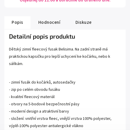
Objednej do 11:00 a doručíme do druhého dne.
Popis
Hodnocení
Diskuze
Detailní popis produktu
Dětský zimní fleecový fusak Belisima. Na zadní straně má
praktickou kapsičku pro lepší uchycení ke kočárku, nebo k
sáňkám.
- zimní fusák do kočárků, autosedačky
- zip po celém obvodu fusáku
- kvalitní fleecový materiál
- otvory na 5-bodové bezpečnostní pásy
- moderní design a atraktivní barvy
- složení: vnitřní vrstva fleec, vnější vrstva 100% polyester,
výplň-100% polyester-antialergické vlákno