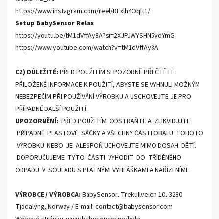
https://www.instagram.com/reel/DFxlh4Oqlt1/
Setup BabySensor Relax
https://youtu.be/tM1dVffAy8A?si=2XJPJWYSHN5vdYmG
https://www.youtube.com/watch?v=tM1dVffAy8A
CZ) DŮLEŽITÉ:
PŘED POUŽITÍM SI POZORNĚ PŘEČTĚTE
PŘILOŽENÉ INFORMACE K POUŽITÍ, ABYSTE SE VYHNULI MOŽNÝM
NEBEZPEČÍM PŘI POUŽÍVÁNÍ VÝROBKU A USCHOVEJTE JE PRO
PŘÍPADNÉ DALŠÍ POUŽITÍ.
UPOZORNĚNÍ:
PŘED POUŽITÍM ODSTRAŇTE A ZLIKVIDUJTE
PŘÍPADNÉ PLASTOVÉ SÁČKY A VŠECHNY ČÁSTI OBALU TOHOTO
VÝROBKU NEBO JE ALESPOŇ UCHOVEJTE MIMO DOSAH DĚTÍ.
DOPORUČUJEME TYTO ČÁSTI VYHODIT DO TŘÍDĚNÉHO
ODPADU V SOULADU S PLATNÝMI VYHLÁŠKAMI A NAŘÍZENÍMI.
VÝROBCE / VÝROBCA:
BabySensor, Trekullveien 10, 3280
Tjodalyng, Norway / E-mail: contact@babysensor.com