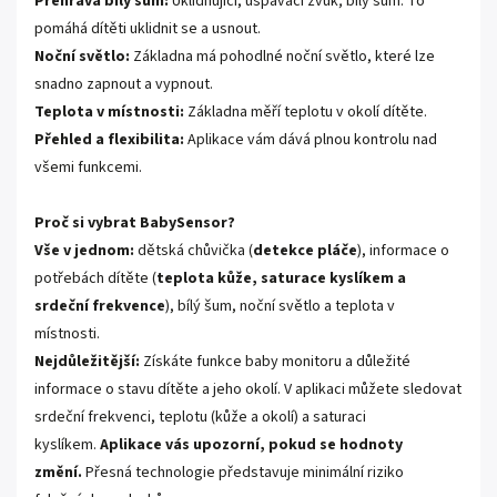
Přehrává bílý šum:
Uklidňující, uspávací zvuk; bílý šum. To
pomáhá dítěti uklidnit se a usnout.
Noční světlo:
Základna má pohodlné noční světlo, které lze
snadno zapnout a vypnout.
Teplota v místnosti:
Základna měří teplotu v okolí dítěte.
Přehled a flexibilita:
Aplikace vám dává plnou kontrolu nad
všemi funkcemi.
Proč si vybrat BabySensor?
Vše v jednom:
dětská chůvička (
detekce pláče
), informace o
potřebách dítěte (
teplota kůže, saturace kyslíkem a
srdeční frekvence
), bílý šum, noční světlo a teplota v
místnosti.
Nejdůležitější:
Získáte funkce baby monitoru a důležité
informace o stavu dítěte a jeho okolí. V aplikaci můžete sledovat
srdeční frekvenci, teplotu (kůže a okolí) a saturaci
kyslíkem.
Aplikace vás upozorní, pokud se hodnoty
změní.
Přesná technologie představuje minimální riziko