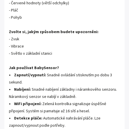
- Červené hodnoty (větší odchylky)
- Pláč
- Pohyb
Zvolte si, jakým způsobem budete upozorněni:
- Zvuk
- Vibrace
- Světlo v základní stanici
Jak používat BabySensor?
• Zapnutí/vypnutí:
Snadné ovládání stisknutím po dobu 3
sekund.
• Nabíjení:
Snadné nabíjení základny i náramkového senzoru.
Náramkový senzor se nabíjí v základně.
• WiFi připojení:
Zelená kontrolka signalizuje úspěšné
připojení. Systém si pamatuje až 16 sítí a hesel.
• Detekce pláče:
Automatické nahrávání pláče. Lze
zapnout/vypnout podle potřeby.