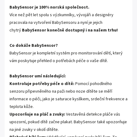
BabySensor je 100% norská společnost.
Více než pět let spolu s výzkumníky, vývojáři a designéry
pracovala na vytvoření BabySensoru a nyní je jejich
chytrý
BabySensor konečně dostupný i na našem trhu!
Co dokáže BabySensor?
BabySensor je kompletní systém pro monitorování dětí, který
vám poskytuje přehled o potřebách péče o vaše dítě.
BabySensor umí následující:
Kontroluje potřeby péče o dítě:
Pomocí pohodlného
senzoru připevněného na paži nebo noze dítěte se měří
informace o péči, jako je saturace kyslíkem, srdeční frekvence a
teplota kůže.
Upozorňuje na pláč a zvuky:
Vestavěná detekce pláče vás
upozorní, pokud dítě začne plakat. BabySensor také upozorňuje
na jiné zvuky v okolí dítěte.