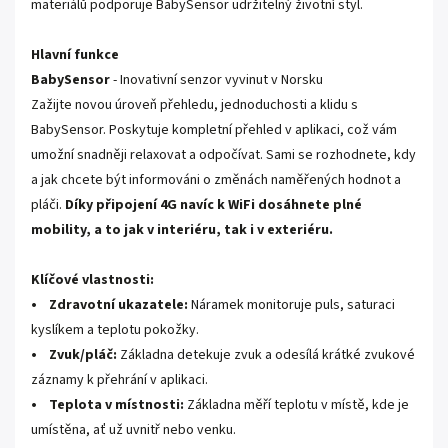
materiálů podporuje BabySensor udržitelný životní styl.
Hlavní funkce
BabySensor
- Inovativní senzor vyvinut v Norsku
Zažijte novou úroveň přehledu, jednoduchosti a klidu s
BabySensor. Poskytuje kompletní přehled v aplikaci, což vám
umožní snadněji relaxovat a odpočívat. Sami se rozhodnete, kdy
a jak chcete být informováni o změnách naměřených hodnot a
pláči.
Díky připojení 4G navíc k WiFi dosáhnete plné
mobility, a to jak v interiéru, tak i v exteriéru.
Klíčové vlastnosti:
• Zdravotní ukazatele:
Náramek monitoruje puls, saturaci
kyslíkem a teplotu pokožky.
• Zvuk/pláč:
Základna detekuje zvuk a odesílá krátké zvukové
záznamy k přehrání v aplikaci.
• Teplota v místnosti:
Základna měří teplotu v místě, kde je
umístěna, ať už uvnitř nebo venku.