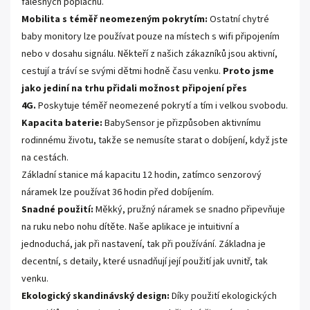
falešných poplachů.
Mobilita s téměř neomezeným pokrytím:
Ostatní chytré
baby monitory lze používat pouze na místech s wifi připojením
nebo v dosahu signálu. Někteří z našich zákazníků jsou aktivní,
cestují a tráví se svými dětmi hodně času venku.
Proto jsme
jako jediní na trhu přidali možnost připojení přes
4G.
Poskytuje téměř neomezené pokrytí a tím i velkou svobodu.
Kapacita baterie:
BabySensor je přizpůsoben aktivnímu
rodinnému životu, takže se nemusíte starat o dobíjení, když jste
na cestách.
Základní stanice má kapacitu 12 hodin, zatímco senzorový
náramek lze používat 36 hodin před dobíjením.
Snadné použití:
Měkký, pružný náramek se snadno připevňuje
na ruku nebo nohu dítěte. Naše aplikace je intuitivní a
jednoduchá, jak při nastavení, tak při používání. Základna je
decentní, s detaily, které usnadňují její použití jak uvnitř, tak
venku.
Ekologický skandinávský design:
Díky použití ekologických