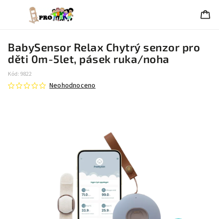
BabySensor Relax Chytrý senzor pro
děti 0m-5let, pásek ruka/noha
Kód:
9822
Neohodnoceno