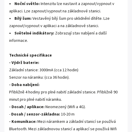
• Noční světlo:
Intenzitu lze nastavit a zapnout/vypnout v
aplikaci. Lze zapnout/vypnout na základnové stanici.
• Bílý šum:
Vestavěný bílý šum pro uklidnění dítěte. Lze
zapnout/vypnout v aplikaci a na základnové stanici.
• Světelné indikátory:
Zobrazují stav nabíjení a další
informace.
Technické specifikace
- Výdrž baterie:
Základní stanice: 3000mA (cca 12 hodin)
Senzor na náramku: (cca 36 hodin).
- Doba nabíjení:
Přibližně 4 hodiny pro plné nabití základní stanice. Přibližně 90
minut pro plné nabití náramku.
- Dosah / aplikace:
Neomezený (Wifi a 4G).
-
Dosah / senzor-základna:
10-20 m
- Komunikace:
Mezi náramkem a základní stanicí se používá
Bluetooth. Mezi základnovou stanicí a aplikací se používá Wifi