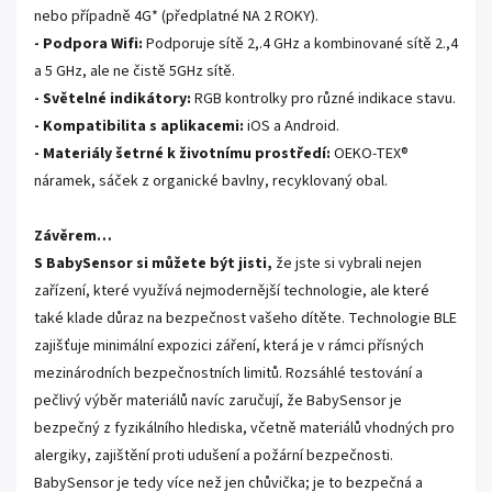
nebo případně 4G* (předplatné NA 2 ROKY).
- Podpora Wifi:
Podporuje sítě 2,.4 GHz a kombinované sítě 2.,4
a 5 GHz, ale ne čistě 5GHz sítě.
- Světelné indikátory:
RGB kontrolky pro různé indikace stavu.
- Kompatibilita s aplikacemi:
iOS a Android.
- Materiály šetrné k životnímu prostředí:
OEKO-TEX®
náramek, sáček z organické bavlny, recyklovaný obal.
Závěrem…
S BabySensor si můžete být jisti,
že jste si vybrali nejen
zařízení, které využívá nejmodernější technologie, ale které
také klade důraz na bezpečnost vašeho dítěte. Technologie BLE
zajišťuje minimální expozici záření, která je v rámci přísných
mezinárodních bezpečnostních limitů. Rozsáhlé testování a
pečlivý výběr materiálů navíc zaručují, že BabySensor je
bezpečný z fyzikálního hlediska, včetně materiálů vhodných pro
alergiky, zajištění proti udušení a požární bezpečnosti.
BabySensor je tedy více než jen chůvička; je to bezpečná a