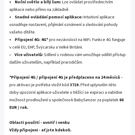
• Noční světlo a bílý šum:
Lze ovládat prostřednictvím
aplikace nebo přímo na základně.
• Snadné ovládání pomocí aplikace:
Intuitivní aplikace
usnadňuje nastavení, přijímání oznámení a sledování pohody
vašeho dítěte.
• Připojení 4G: 4G*
pro nezávislost na WiFi. Funkce 4G funguje
v celé EU, EHP, Švýcarsku a Velké Británii.
•
Více uživatelů:
Sdílení s rodinou vám umožňuje udělit přístup
dalším uživatelům, například prarodičům.
*Připojení 4G /
připojení 4G je předplaceno na 24 měsíců
–
pro aktivaci je potřeba vložit kód
3719.
Před uplynutím této
doby upozorní aplikace uživatele o blížící se expiraci a nabídne
možnost prodloužení u společnosti BabySenzor za poplatek
60
EUR / rok.
Oblasti použití - uvnitř i venku
Vždy připojeni - ať jste kdekoli.