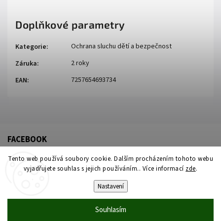
Doplňkové parametry
Ochrana sluchu dětí a bezpečnost
Kategorie
:
2 roky
Záruka
:
7257654693734
EAN
:
FACEBOOK
Tento web používá soubory cookie. Dalším procházením tohoto webu
vyjadřujete souhlas s jejich používáním.. Více informací
zde
.
Nastavení
Souhlasím
Copyright 2026
Židleproděti
. Všechna práva vyhrazena.