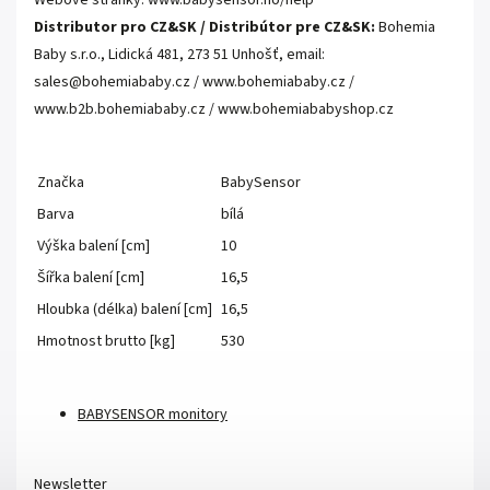
Webové stránky: www.babysensor.no/help
Distributor pro CZ&SK / Distribútor pre CZ&SK:
Bohemia
Baby s.r.o., Lidická 481, 273 51 Unhošť, email:
sales@bohemiababy.cz / www.bohemiababy.cz /
www.b2b.bohemiababy.cz / www.bohemiababyshop.cz
Značka
BabySensor
Barva
bílá
Výška balení [cm]
10
Šířka balení [cm]
16,5
Hloubka (délka) balení [cm]
16,5
Hmotnost brutto [kg]
530
BABYSENSOR monitory
Newsletter