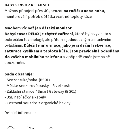
BABY SENSOR RELAX SET
Možnos připojení přes 4G, senzor
na ručičku nebo nohu
,
monitorování potřeb děťátka včetrné teploty kůže
Mnohem víc než jen dětský monitor.
BabySensor RELAX je chytré zařízení
, které bylo vyvinuto s
pokročilou technologií, ale přitom s jednoduchým a intuitivním
ovládáním.
Důležité informace, jako je srdeční frekvence,
saturace kyslíkem a teplota kůže, jsou pravidelně odesílány
do vašeho mobilního telefonu
a v případě změn jste na ně
upozorněni.
Sada obsahuje:
- Senzor ruka/noha (BS01)
- Měkké senzorové pásky – 3 velikosti
- Základní stanice / Smart Gateway (BG01)
- USB nabíječky a kabely
- Cestovní pouzdro z organické bavlny
Detailní informace