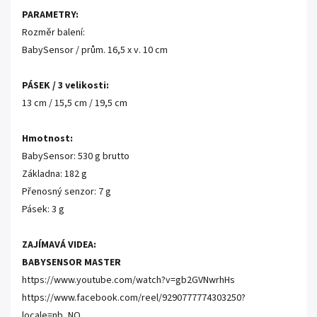
PARAMETRY:
Rozměr balení:
BabySensor / prům. 16,5 x v. 10 cm
PÁSEK / 3 velikosti:
13 cm / 15,5 cm / 19,5 cm
Hmotnost:
BabySensor: 530 g brutto
Základna: 182 g
Přenosný senzor: 7 g
Pásek: 3 g
ZAJÍMAVÁ VIDEA:
BABYSENSOR MASTER
https://www.youtube.com/watch?v=gb2GVNwrhHs
https://www.facebook.com/reel/9290777774303250?
locale=nb_NO