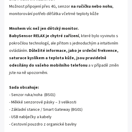
Možnost připojení přes 4G, senzor
na ručičku nebo nohu
,
monitorování potřeb děťátka včetrné teploty kůže
Mnohem víc než jen dětský monitor.
BabySensor RELAX je chytré zařízení
, které bylo vyvinuto s
pokročilou technologií, ale přitom s jednoduchým a intuitivním
ovládáním.
Důležité informace, jako je srdeční frekvence,
saturace kyslíkem a teplota kůže, jsou pravidelně
odesílány do vašeho mobilního telefonu
a v případě změn
jste na ně upozorněni.
Sada obsahuje:
- Senzor ruka/noha (BS01)
- Měkké senzorové pásky – 3 velikosti
- Základní stanice / Smart Gateway (BG01)
- USB nabíječky a kabely
- Cestovní pouzdro z organické bavlny