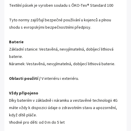
Textilní pásek je vyroben souladu s ŐKO-Tex® Standard 100
Tyto normy zajišťují bezpečné používání u kojenců a plnou
shodu s evropskými bezpečnostními předpisy.
Baterie
Základní stanice: Vestavěná, nevyjímatelná, dobíjecí lithiová
baterie.
Náramek: Vestavěná, nevyjímatelná, dobíjecí lithiová baterie.
Oblasti použití /
V interiéru i exteriéru.
Vždy připojeno
Díky bateriím v základně i náramku a vestavěné technologii 4G
máte vždy k dispozici údaje o zdravotním stavu a upozornění,
když dítě pláče.
Vhodné pro děti: od 0 m do 5 let