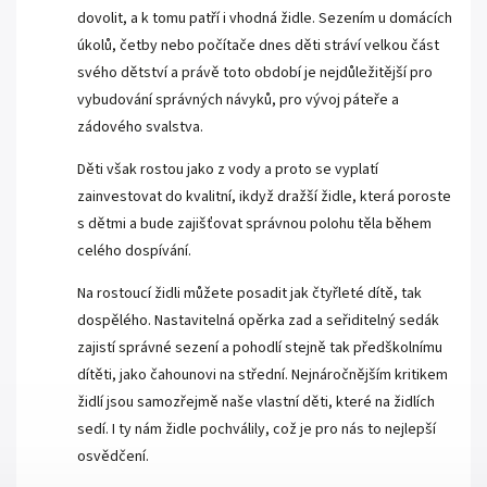
dovolit, a k tomu patří i vhodná židle. Sezením u domácích
úkolů, četby nebo počítače dnes děti stráví velkou část
svého dětství a právě toto období je nejdůležitější pro
vybudování správných návyků, pro vývoj páteře a
zádového svalstva.
Děti však rostou jako z vody a proto se vyplatí
zainvestovat do kvalitní, ikdyž dražší židle, která poroste
s dětmi a bude zajišťovat správnou polohu těla během
celého dospívání.
Na rostoucí židli můžete posadit jak čtyřleté dítě, tak
dospělého. Nastavitelná opěrka zad a seřiditelný sedák
zajistí správné sezení a pohodlí stejně tak předškolnímu
dítěti, jako čahounovi na střední. Nejnáročnějším kritikem
židlí jsou samozřejmě naše vlastní děti, které na židlích
sedí. I ty nám židle pochválily, což je pro nás to nejlepší
osvědčení.