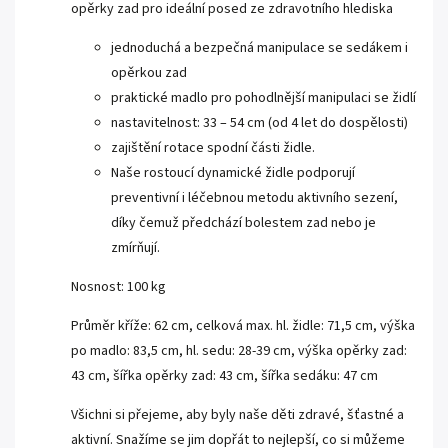
opěrky zad pro ideální posed ze zdravotního hlediska
jednoduchá a bezpečná manipulace se sedákem i
opěrkou zad
praktické madlo pro pohodlnější manipulaci se židlí
nastavitelnost: 33 – 54 cm (od 4 let do dospělosti)
zajištění rotace spodní části židle.
Naše rostoucí dynamické židle podporují
preventivní i léčebnou metodu aktivního sezení,
díky čemuž předchází bolestem zad nebo je
zmírňují.
Nosnost: 100 kg
Průměr kříže: 62 cm, celková max. hl. židle: 71,5 cm, výška
po madlo: 83,5 cm, hl. sedu: 28-39 cm, výška opěrky zad:
43 cm, šířka opěrky zad: 43 cm, šířka sedáku: 47 cm
Všichni si přejeme, aby byly naše děti zdravé, šťastné a
aktivní. Snažíme se jim dopřát to nejlepší, co si můžeme