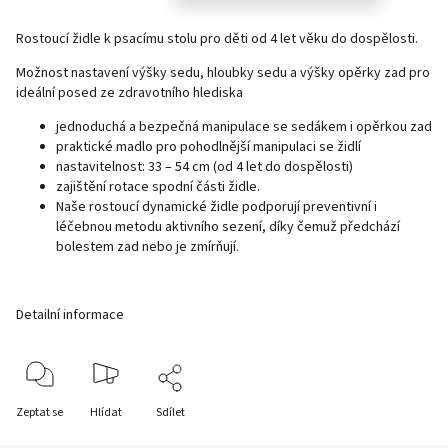
Rostoucí židle k psacímu stolu pro děti od 4 let věku do dospělosti.
Možnost nastavení výšky sedu, hloubky sedu a výšky opěrky zad pro
ideální posed ze zdravotního hlediska
jednoduchá a bezpečná manipulace se sedákem i opěrkou zad
praktické madlo pro pohodlnější manipulaci se židlí
nastavitelnost: 33 – 54 cm (od 4 let do dospělosti)
zajištění rotace spodní části židle.
Naše rostoucí dynamické židle podporují preventivní i
léčebnou metodu aktivního sezení, díky čemuž předchází
bolestem zad nebo je zmírňují.
Detailní informace
Zeptat se
Hlídat
Sdílet